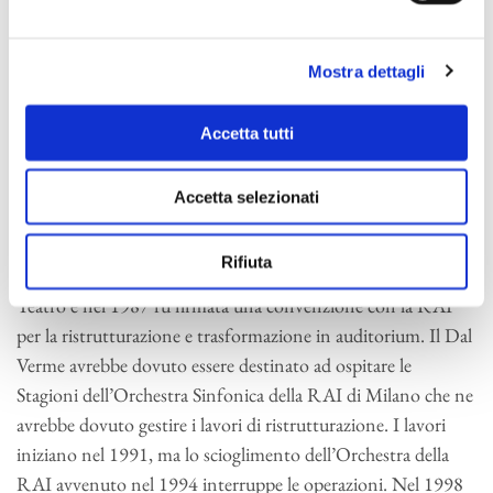
congressi politici. La speranza di riportare il Teatro Dal
Verme ai lustri del passato si riaccese quando, nel 1964, gli
Mostra dettagli
architetti Ernesto Rogers e Marco Zanuso approntarono un
progetto che ne prevedeva l’utilizzazione come nuova sede
del Piccolo Teatro. Il progetto non andò in porto
Accetta tutti
soprattutto a causa di difficoltà finanziarie. Si arrivò così ad
un progressivo abbandono della struttura fino alla definitiva
Accetta selezionati
chiusura negli Anni Settanta.
Rifiuta
Nel 1981 il Comune e la Provincia di Milano acquistarono il
Teatro e nel 1987 fu firmata una convenzione con la RAI
per la ristrutturazione e trasformazione in auditorium. Il Dal
Verme avrebbe dovuto essere destinato ad ospitare le
Stagioni dell’Orchestra Sinfonica della RAI di Milano che ne
avrebbe dovuto gestire i lavori di ristrutturazione. I lavori
iniziano nel 1991, ma lo scioglimento dell’Orchestra della
RAI avvenuto nel 1994 interruppe le operazioni. Nel 1998