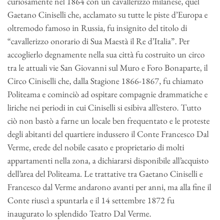
curiosamente nel 1864 con un cavallerizzo milanese, quel
Gaetano Ciniselli che, acclamato su tutte le piste d’Europa e
oltremodo famoso in Russia, fu insignito del titolo di
“cavallerizzo onorario di Sua Maestà il Re d’Italia”. Per
accoglierlo degnamente nella sua città fu costruito un circo
tra le attuali vie San Giovanni sul Muro e Foro Bonaparte, il
Circo Ciniselli che, dalla Stagione 1866-1867, fu chiamato
Politeama e cominciò ad ospitare compagnie drammatiche e
liriche nei periodi in cui Ciniselli si esibiva all’estero. Tutto
ciò non bastò a farne un locale ben frequentato e le proteste
degli abitanti del quartiere indussero il Conte Francesco Dal
Verme, erede del nobile casato e proprietario di molti
appartamenti nella zona, a dichiararsi disponibile all’acquisto
dell’area del Politeama. Le trattative tra Gaetano Ciniselli e
Francesco dal Verme andarono avanti per anni, ma alla fine il
Conte riuscì a spuntarla e il 14 settembre 1872 fu
inaugurato lo splendido Teatro Dal Verme.