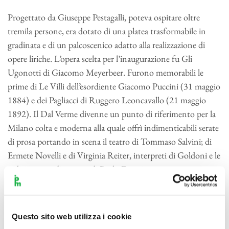
Progettato da Giuseppe Pestagalli, poteva ospitare oltre
tremila persone, era dotato di una platea trasformabile in
gradinata e di un palcoscenico adatto alla realizzazione di
opere liriche. L’opera scelta per l’inaugurazione fu Gli
Ugonotti di Giacomo Meyerbeer. Furono memorabili le
prime di Le Villi dell’esordiente Giacomo Puccini (31 maggio
1884) e dei Pagliacci di Ruggero Leoncavallo (21 maggio
1892). Il Dal Verme divenne un punto di riferimento per la
Milano colta e moderna alla quale offrì indimenticabili serate
di prosa portando in scena il teatro di Tommaso Salvini; di
Ermete Novelli e di Virginia Reiter, interpreti di Goldoni e le
sedici commedie nuove di Paolo Ferrari.
Nei primi anni del Novecento il Dal Verme divenne un
tempio dell’operetta. Qui debuttò il 27 aprile 1907 l’edizione
Questo sito web utilizza i cookie
italiana della Vedova allegra, pochi mesi dopo il debutto di