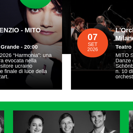
ENZIO - MITO
L'Orc
07
Milan
SET
 Grande - 20:00
Teatro
2026
2026 “Harmonia”: una
MITO S
ra evocata nella
Danze g
sitore ucraino
Schönbe
 finale di luce della
n. 10 d
art.
orchest