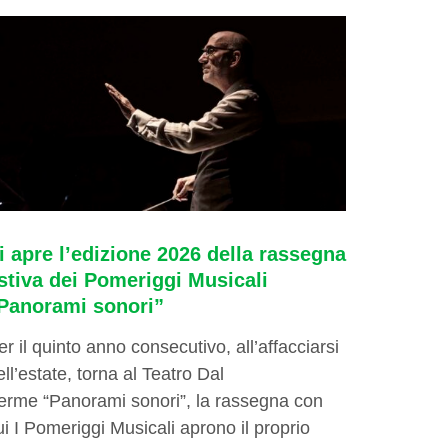
i apre l’edizione 2026 della rassegna
stiva dei Pomeriggi Musicali
Panorami sonori”
er il quinto anno consecutivo, all’affacciarsi
ell’estate, torna al Teatro Dal
erme “Panorami sonori”, la rassegna con
ui I Pomeriggi Musicali aprono il proprio