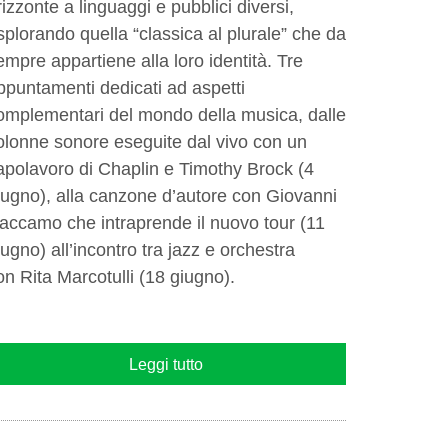
rizzonte a linguaggi e pubblici diversi,
splorando quella “classica al plurale” che da
empre appartiene alla loro identità. Tre
ppuntamenti dedicati ad aspetti
omplementari del mondo della musica, dalle
olonne sonore eseguite dal vivo con un
apolavoro di Chaplin e Timothy Brock (4
iugno), alla canzone d’autore con Giovanni
accamo che intraprende il nuovo tour (11
iugno) all’incontro tra jazz e orchestra
on Rita Marcotulli (18 giugno).
Leggi tutto