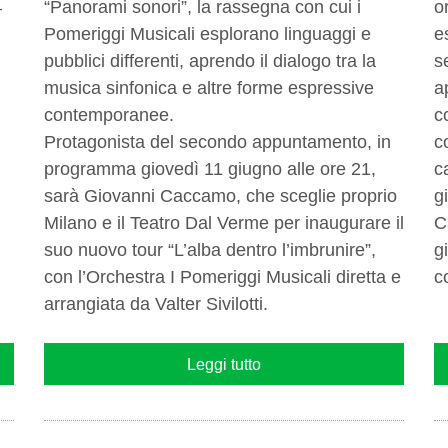
“Panorami sonori”, la rassegna con cui i
o
–
Pomeriggi Musicali esplorano linguaggi e
e
pubblici differenti, aprendo il dialogo tra la
s
musica sinfonica e altre forme espressive
a
contemporanee.
c
Protagonista del secondo appuntamento, in
c
programma giovedì 11 giugno alle ore 21,
c
sarà Giovanni Caccamo, che sceglie proprio
g
Milano e il Teatro Dal Verme per inaugurare il
C
suo nuovo tour “L’alba dentro l’imbrunire”,
g
con l’Orchestra I Pomeriggi Musicali diretta e
c
arrangiata da Valter Sivilotti.
Leggi tutto