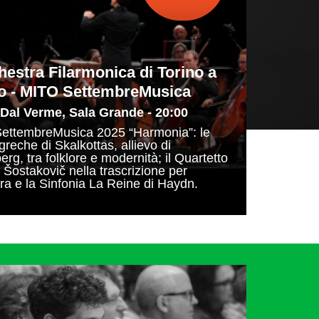
hestra Filarmonica di Torino a
o - MITO SettembreMusica
 Dal Verme, Sala Grande - 20:00
ettembreMusica 2025 “Harmonia”: le
reche di Skalkottas, allievo di
rg, tra folklore e modernità; il Quartetto
i Šostakovič nella trascrizione per
ra e la Sinfonia La Reine di Haydn.