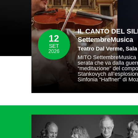
IL CANTO DEL SIL
12
SettembreMusica
SET
Teatro Dal Verme, Sala
2026
MITO SettembreMusica 
serata che va dalla guer
“meditazione” del compo
Stankovych all’esplosione
Sinfonia “Haffner” di Moz