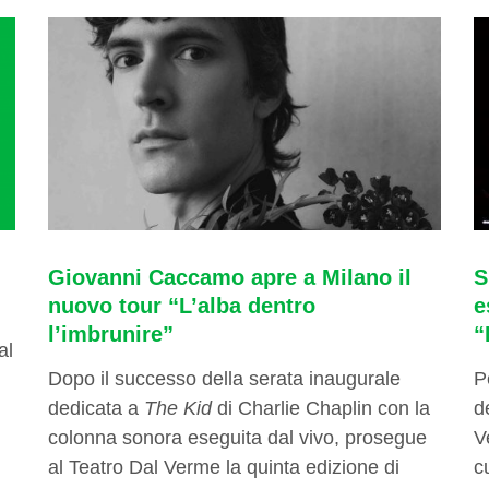
Giovanni Caccamo apre a Milano il
S
nuovo tour “L’alba dentro
e
l’imbrunire”
“
al
Dopo il successo della serata inaugurale
P
dedicata a
The Kid
di Charlie Chaplin con la
d
colonna sonora eseguita dal vivo, prosegue
V
al Teatro Dal Verme la quinta edizione di
c