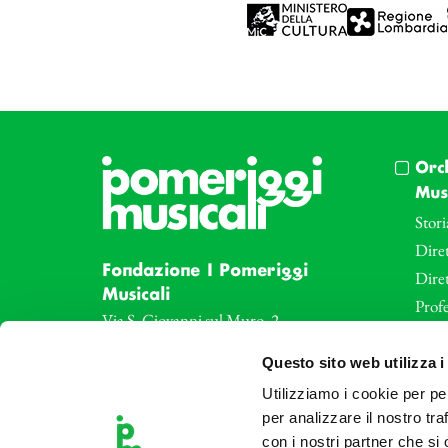
Orc
Musi
Stori
Diret
Fondazione I Pomeriggi
Dire
Musicali
Profe
Via S. Giovanni sul Muro, 2
20121 Milano
Eve
Questo sito web utilizza i
Partita Iva 04410060158
Le az
Cod. Fisc. 80078650159
Utilizziamo i cookie per pe
Le sa
per analizzare il nostro tra
Tel: +39 02 87905
Art 
con i nostri partner che si