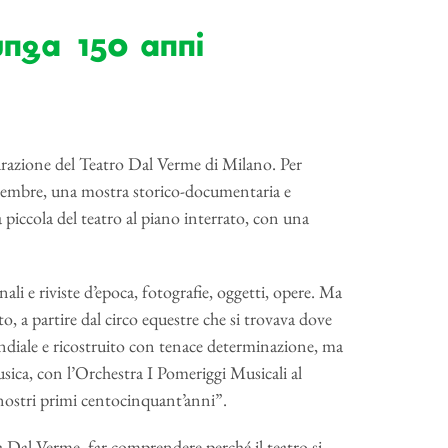
unga 150 anni
urazione del Teatro Dal Verme di Milano. Per
novembre, una mostra storico-documentaria e
a piccola del teatro al piano interrato, con una
nali e riviste d’epoca, fotografie, oggetti, opere. Ma
o, a partire dal circo equestre che si trovava dove
ondiale e ricostruito con tenace determinazione, ma
usica, con l’Orchestra I Pomeriggi Musicali al
 nostri primi centocinquant’anni”.
lia Dal Verme, far comprendere perché il teatro si