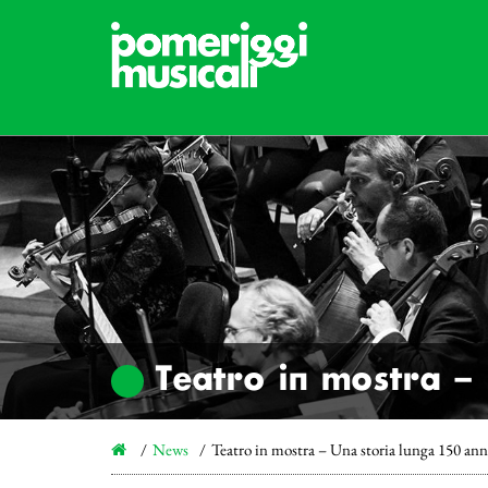
Teatro in mostra – 
News
Teatro in mostra – Una storia lunga 150 ann