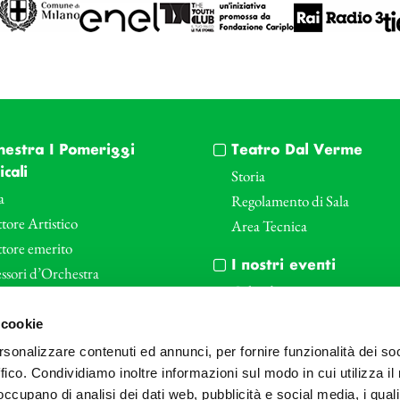
hestra I Pomeriggi
Teatro Dal Verme
cali
Storia
a
Regolamento di Sala
tore Artistico
Area Tecnica
ttore emerito
I nostri eventi
ssori d’Orchestra
Calendario
nti Corporate
Cartellone I Pomeriggi Music
 cookie
iende e il teatro
Cartellone Teatro Dal Verme
rsonalizzare contenuti ed annunci, per fornire funzionalità dei so
le
Biglietteria
ffico. Condividiamo inoltre informazioni sul modo in cui utilizza il 
Bonus
Archivio Fotografico
 occupano di analisi dei dati web, pubblicità e social media, i qual