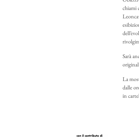
chiami 
Leoncava
esibizio
dell’evo
rivolgi
Sarà anc
original
La most
dalle or
in carte