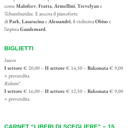
come
Malofeev
,
Fratta
,
Armellini
,
Trevelyan
e
Tchumburidze. E ancora il pianoforte
di
Park
,
Lasaracina
e
Alessandri
, il violinista
Obiso
e
l’arpista
Gaudemard
.
BIGLIETTI
Intero
I settore
€ 20,00 –
II settore
€ 14,50 –
Balconata
€ 9,00
+ prevendita
Ridotto*
I settore
€ 16,00 –
II settore
€ 12,50 –
Balconata
€ 9,00
+ prevendita
CARNET “LIBERI DI SCEGLIERE” – 15