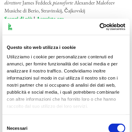
direttore
James Feddeck
pianoforte
Alexander Malofeev
Musiche di Berio, Stravinskij, Čajkovskij
Scopri di più
|
Acquista ora
Questo sito web utilizza i cookie
CONCERTI PASSATI
Utilizziamo i cookie per personalizzare contenuti ed
Giovedì 13 • Sabato 15 ottobre
annunci, per fornire funzionalità dei social media e per
analizzare il nostro traffico. Condividiamo inoltre
direttore
James Feddeck
pianoforte
Julian Trevelyan
informazioni sul modo in cui utilizza il nostro sito con i
Musiche di Lutosławski, Ravel, Musorgskij
nostri partner che si occupano di analisi dei dati web,
Scopri di più
pubblicità e social media, i quali potrebbero combinarle
con altre informazioni che ha fornito loro o che hanno
Giovedì 20 • Sabato 22 ottobre
raccolto dal suo utilizzo dei loro servizi.
direttore
James Feddeck
violoncello
Andrea Favalessa
Musiche di Schubert, Čajkovskij
Selezione
Scopri di più
Necessari
del