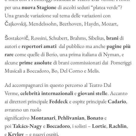
per una
nuova Stagione
di ascolti seduti “platea verde”?
Una grande variazione sul tema delle variazioni con
Čajkovskij, Mendelssohn, Beethoven, Haydn, Mozart,
Šostakovič, Rossini, Schubert, Brahms, Sibelius,
brani
di
autori e
repertori
amati
dal pubblico ma anche
pagine
più
rare
come quelle di Berio, una prima italiana di Nyman, e
alcune
prime assolute
di brani commissionati dai Pomeriggi
Musicali a Boccadoro, Bo, Del Corno e Melis.
Ad accompagnarci in questo percorso al Teatro Dal
Verme,
celebrità internazionali
e
giovani stelle
. Accanto
ai direttori principale
Feddeck
e ospite principale
Cadario
,
avranno un ruolo
significativo
Montanari
,
Pehlivanian
,
Bonato
e
poi
Takács-Nagy
e
Boccadoro
, i solisti –
Lortie
,
Rachlin
,
e
Krylov
– e nuovi ospiti,