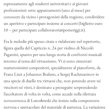
espressamente agli studenti universitari e ai giovani
professionisti: sette appuntamenti (uno al mese) per
conoscere da vicino i protagonisti della stagione, condividere
un aperitivo e partecipare insieme ai concerti (biglietto euro
10 – per partecipare collaboratori@ipomeriggi.it).
Fra le melodie più spesso citate e rielaborate nel repertorio,
figura quella del Capriccio n. 24 per violino di Niccolò
Paganini, spunto per una lunga storia di confronti musicali
intorno al tema del virtuosismo. Vi si sono cimentati
numerosissimi compositori, specialmente al pianoforte, da
Franz Liszt a Johannes Brahms, a Sergej Rachmaninov in
una specie di duello tra virtuosi che, non potendo avere né
vincitori né vinti, è destinato a proseguire sorprendendo
l’ascoltatore di volta in volta, come accade nella rilettura
novecentesca di Lutosławski che insiste sulla componente
nervosa e spettacolare del materiale di partenza. La variazione