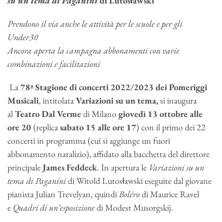
su un tema di Paganini
di Lutosławski
Prendono il via anche le attività per le scuole e per gli
Under30
Ancora aperta la campagna abbonamenti con varie
combinazioni e facilitazioni
La
78ª Stagione di concerti 2022/2023
dei Pomeriggi
Musicali
, intitolata
Variazioni su un tema,
si inaugura
al
Teatro Dal Verme
di Milano
giovedì 13 ottobre alle
ore 20
(replica
sabato 15 alle ore 17
) con il primo dei 22
concerti in programma (cui si aggiunge un fuori
abbonamento natalizio), affidato alla bacchetta del direttore
principale
James Feddeck
. In apertura le
Variazioni su un
tema di Paganini
di Witold Lutosławski eseguite dal giovane
pianista Julian Trevelyan, quindi
Boléro
di Maurice Ravel
e
Quadri di un’esposizione
di Modest Musorgskij.