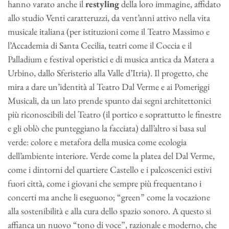
hanno varato anche il
restyling
della loro immagine, affidato
allo studio Venti caratteruzzi, da vent’anni attivo nella vita
musicale italiana (per istituzioni come il Teatro Massimo e
l’Accademia di Santa Cecilia, teatri come il Coccia e il
Palladium e festival operistici e di musica antica da Matera a
Urbino, dallo Sferisterio alla Valle d’Itria). Il progetto, che
mira a dare un’identità al Teatro Dal Verme e ai Pomeriggi
Musicali, da un lato prende spunto dai segni architettonici
più riconoscibili del Teatro (il portico e soprattutto le finestre
e gli oblò che punteggiano la facciata) dall’altro si basa sul
verde: colore e metafora della musica come ecologia
dell’ambiente interiore. Verde come la platea del Dal Verme,
come i dintorni del quartiere Castello e i palcoscenici estivi
fuori città, come i giovani che sempre più frequentano i
concerti ma anche li eseguono; “green” come la vocazione
alla sostenibilità e alla cura dello spazio sonoro. A questo si
affianca un nuovo “tono di voce”, razionale e moderno, che