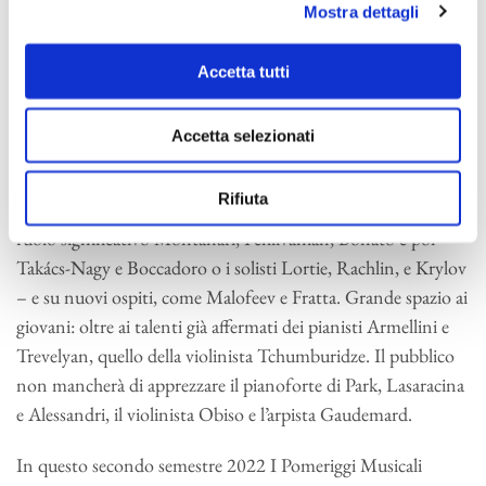
Brahms, Rossini) ma anche pagine più rare come quelle di
Mostra dettagli
Berio, una prima italiana di Nyman, e alcune prime assolute
di brani commissionati dai Pomeriggi Musicali a Boccadoro,
Accetta tutti
Bo, Del Corno e Melis nella convinzione che nuovi ascolti
possano corrispondere anche a occasioni di rinnovamento
Accetta selezionati
delle abitudini. Nel solco della tradizione, la scelta degli
interpreti punta su importanti ritorni – accanto ai direttori
Rifiuta
principale Feddeck e ospite principale Cadario, avranno un
ruolo significativo Montanari, Pehlivanian, Bonato e poi
Takács-Nagy e Boccadoro o i solisti Lortie, Rachlin, e Krylov
– e su nuovi ospiti, come Malofeev e Fratta. Grande spazio ai
giovani: oltre ai talenti già affermati dei pianisti Armellini e
Trevelyan, quello della violinista Tchumburidze. Il pubblico
non mancherà di apprezzare il pianoforte di Park, Lasaracina
e Alessandri, il violinista Obiso e l’arpista Gaudemard.
In questo secondo semestre 2022 I Pomeriggi Musicali