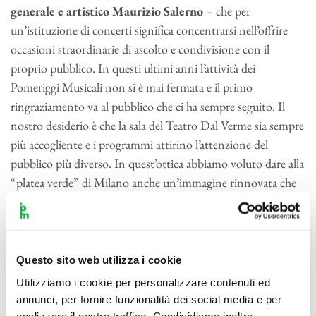
generale e artistico
Maurizio Salerno
– che per
un’istituzione di concerti significa concentrarsi nell’offrire
occasioni straordinarie di ascolto e condivisione con il
proprio pubblico. In questi ultimi anni l’attività dei
Pomeriggi Musicali non si è mai fermata e il primo
ringraziamento va al pubblico che ci ha sempre seguito. Il
nostro desiderio è che la sala del Teatro Dal Verme sia sempre
più accogliente e i programmi attirino l’attenzione del
pubblico più diverso. In quest’ottica abbiamo voluto dare alla
“platea verde” di Milano anche un’immagine rinnovata che
rinsalda il legame dell’Orchestra con il Teatro e la sua storia,
rafforza la vocazione verde dell’istituzione, molto attenta ai
giovani (gli artisti e gli ascoltatori del presente e del futuro)
così come alla sostenibilità (attraverso sempre aggiornati
Questo sito web utilizza i cookie
processi di sanificazione e gestione degli spazi) e rivolta a una
Utilizziamo i cookie per personalizzare contenuti ed
fruizione della musica come ecologia della mente. La
annunci, per fornire funzionalità dei social media e per
variazione – continua Salerno – come forma storica e ancor