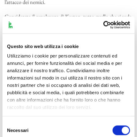
l’attacco dei nemici.
Considerato il capolavoro di Keaton, tutto quello che si vede
sullo schermo è vero, anche quando il protagonista salta dal
vagone ad un altro: senza trucchi, stunt, modellini, effetti
speciali o qualunque altro prodotto di finzione.
Questo sito web utilizza i cookie
La rassegna prosegue poi con il terzo appuntamento (16
Utilizziamo i cookie per personalizzare contenuti ed
aprile) dal titolo
Trilogia rossiniana
: tre film di
annunci, per fornire funzionalità dei social media e per
analizzare il nostro traffico. Condividiamo inoltre
animazione creati da Emanuele Luzzati e Giulio Gianini su
informazioni sul modo in cui utilizza il nostro sito con i
musiche di Gioachino Rossini (quello della
Gazza ladra
ebbe
nostri partner che si occupano di analisi dei dati web,
la nomination all’Oscar 1965 e il Nastro d’Argento) dirette
pubblicità e social media, i quali potrebbero combinarle
da Alessandro Cadario. Il 7 maggio, saranno proposti due
con altre informazioni che ha fornito loro o che hanno
film con Stanlio e Ollio,
The music box
(La scala musicale),
raccolto dal suo utilizzo dei loro servizi.
vincitore del Premio Oscar nel 1932 e
Liberty
(Libertà), sul
podio sempre Cadario. Chiude il ciclo, il 28 maggio con il
Selezione
giovane Alberto Maniaci sul podio,
Sherlock Jr
.
(La palla nº
Necessari
del