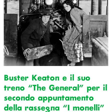
Buster Keaton e il suo
treno “The General” per il
secondo appuntamento
della rassegna “I monelli”