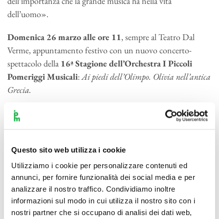
dell’importanza che la grande musica ha nella vita
dell’uomo».
Domenica 26 marzo alle ore 11
, sempre al Teatro Dal
Verme, appuntamento festivo con un nuovo concerto-
spettacolo della
16ª Stagione dell’Orchestra I Piccoli
Pomeriggi Musicali
:
Ai piedi dell’Olimpo. Olivia nell’antica
Grecia.
Olivia, protagonista della rassegna 2022-2023 pensata per i
più piccoli, si ritroverà nell’Atene del V secolo, tra centinaia
di persone, vestite con tunica e sandali che corrono qua e là,
Questo sito web utilizza i cookie
facendo lo slalom tra colonne di marmo bianchissimo, statue
coloratissime e carretti ricolmi di merci. Per questo
Utilizziamo i cookie per personalizzare contenuti ed
annunci, per fornire funzionalità dei social media e per
appuntamento del mese di marzo di
Ti suono una fiaba… a
analizzare il nostro traffico. Condividiamo inoltre
spasso nel tempo con Olivia
, l’Orchestra dei Piccoli Pomeriggi
informazioni sul modo in cui utilizza il nostro sito con i
Musicali eseguirà musiche tradizionali del Mediterraneo e del
nostri partner che si occupano di analisi dei dati web,
Medio Oriente insieme alla colonna sonora del film di