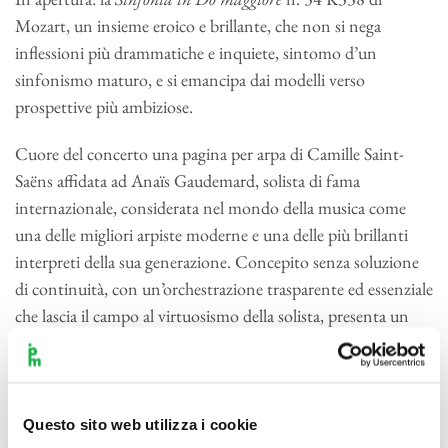
Mozart, un insieme eroico e brillante, che non si nega
inflessioni più drammatiche e inquiete, sintomo d’un
sinfonismo maturo, e si emancipa dai modelli verso
prospettive più ambiziose.
Cuore del concerto una pagina per arpa di Camille Saint-
Saëns affidata ad Anaïs Gaudemard, solista di fama
internazionale, considerata nel mondo della musica come
una delle migliori arpiste moderne e una delle più brillanti
interpreti della sua generazione. Concepito senza soluzione
di continuità, con un’orchestrazione trasparente ed essenziale
che lascia il campo al virtuosismo della solista, presenta un
tema con variazioni, il
Morceau de concert
per arpa e
orchestra op. 154 procede da una fantasia in tempo lento
verso uno scherzo a ritmo di marcia e un finale che riprende
ciclicamente il tema d’apertura per concludersi con una coda
Questo sito web utilizza i cookie