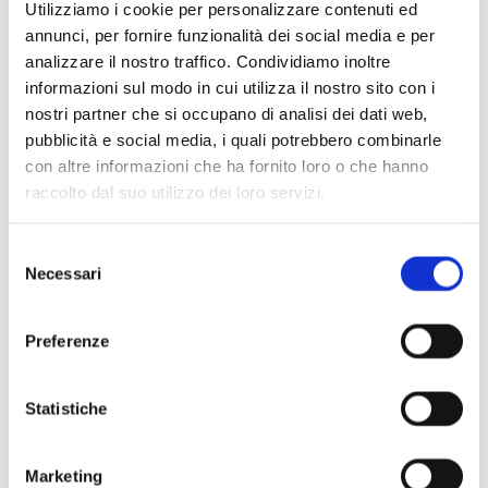
effervescente.
Utilizziamo i cookie per personalizzare contenuti ed
annunci, per fornire funzionalità dei social media e per
In chiusura, la
Sinfonia in Sol maggiore
n. 88 di Haydn che,
analizzare il nostro traffico. Condividiamo inoltre
dopo l’Adagio d’apertura, procede con un Allegro in cui
informazioni sul modo in cui utilizza il nostro sito con i
l’autore realizza infatti uno studio monotematico su un tema
nostri partner che si occupano di analisi dei dati web,
elementare, brillante, dall’energia compressa che imperverserà
pubblicità e social media, i quali potrebbero combinarle
con altre informazioni che ha fornito loro o che hanno
nelle forme più varie in tutta l’orchestra, pervadendo l’intero
raccolto dal suo utilizzo dei loro servizi.
movimento (e tutta la partitura).
Selezione
Necessari
del
consenso
Preferenze
Statistiche
Marketing