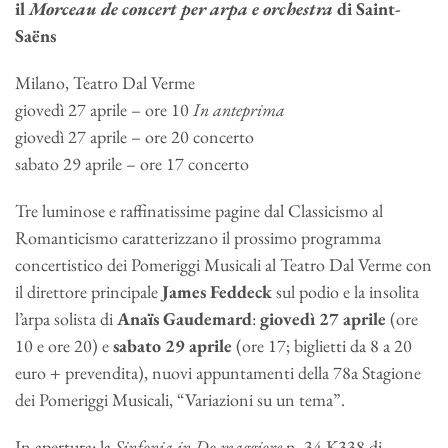
il
Morceau de concert per arpa e orchestra
di Saint-
Saëns
Milano, Teatro Dal Verme
giovedì 27 aprile – ore 10
In anteprima
giovedì 27 aprile – ore 20 concerto
sabato 29 aprile – ore 17 concerto
Tre luminose e raffinatissime pagine dal Classicismo al
Romanticismo caratterizzano il prossimo programma
concertistico dei Pomeriggi Musicali al Teatro Dal Verme con
il direttore principale
James Feddeck
sul podio e la insolita
l’arpa solista di
Anaïs Gaudemard
:
giovedì 27 aprile
(ore
10 e ore 20) e
sabato 29 aprile
(ore 17; biglietti da 8 a 20
euro + prevendita), nuovi appuntamenti della 78a Stagione
dei Pomeriggi Musicali, “Variazioni su un tema”.
In apertura: la
Sinfonia in Do maggiore
n. 34 K338 di