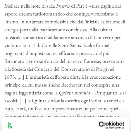
Mellace nelle note di sala:
Fratres
di Pärt è «una pagina dal
sapore ancora tardoromantico che coniuga virtuosismo e
lirismo, in un’arcata complessiva che dall’iniziale esibizione di
energia porta alla pacificazione conclusiva. Alla cultura
musicale romantica è saldamente ancorato il Concerto per
violoncello n. 1 di Camille Saint-Saëns. Scelte formali,
originalità d’impostazione, efficacia espressiva del più
fortunato lavoro sinfonico del maestro francese, presentato
alla Società dei Concerti del Conservatorio di Parigi nel
1873. […] L’unitarietà dell’opera d’arte è la preoccupazione
principe da cui mosse anche Beethoven nel concepire una
pagina leggendaria come la
Quinta sinfonia
. “Per quanto la si
ascolti, […] la Quinta sinfonia esercita ogni volta, su tutti e a
tutte le età, un fascino impressionante: un po’ come quei
fenomeni di natura che, per quanto frequenti, riempiono
ogni volta di sorpresa e di sbigottimento”: così si espresse