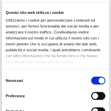
Schumann su questo lavoro”».
«La 79a stagione 2023/2024 – spiega
Maurizio Salerno
–
Questo sito web utilizza i cookie
sarà un vero e proprio viaggio nel cuore dell’orchestra fino a
Utilizziamo i cookie per personalizzare contenuti ed
raggiungere l’anima che alberga in ciascuno strumento e che
annunci, per fornire funzionalità dei social media e per
si manifesta nelle combinazioni tra solo e tutti. Andremo
analizzare il nostro traffico. Condividiamo inoltre
informazioni sul modo in cui utilizza il nostro sito con i
così alla scoperta del repertorio concertistico e sinfonico,
nostri partner che si occupano di analisi dei dati web,
provando a trovare in esso e nelle sue componenti altrettanti
pubblicità e social media, i quali potrebbero combinarle
strumenti in grado di “intonare” le anime di tutti gli
con altre informazioni che ha fornito loro o che hanno
ascoltatori con molteplice e inconfondibile espressività. Una
raccolto dal suo utilizzo dei loro servizi.
parte dell’itinerario sarà quindi costruita attorno ad alcune
tappe storiche del concerto solistico, nonché di brani che
Selezione
valorizzano la dimensione sinfonico-concertante (da Saint-
Necessari
del
Saëns a Beethoven, da Mozart a Schumann ma anche
consenso
Šostakovič, Martinů e tanti altri). Ci appariranno così i
Preferenze
diversi volti tanto del solismo quanto del gioco concertante
tra le sezioni dell’orchestra. Il programma offrirà inoltre una