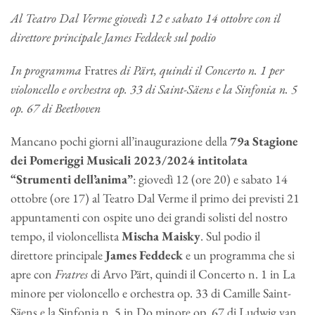
Al Teatro Dal Verme giovedì 12 e sabato 14 ottobre con il
direttore principale James Feddeck sul podio
In programma
Fratres
di Pärt, quindi
il Concerto n. 1 per
violoncello e orchestra op. 33 di Saint-Säens e la Sinfonia n. 5
op. 67 di Beethoven
Mancano pochi giorni all’inaugurazione della
79a Stagione
dei Pomeriggi Musicali 2023/2024 intitolata
“Strumenti dell’anima”
:
giovedì 12 (ore 20) e sabato 14
ottobre (ore 17) al Teatro Dal Verme il primo dei previsti 21
appuntamenti con ospite uno dei grandi solisti del nostro
tempo, il violoncellista
Mischa Maisky
. Sul podio il
direttore principale
James Feddeck
e un programma che si
apre con
Fratres
di Arvo Pärt, quindi il Concerto n. 1 in La
minore per violoncello e orchestra op. 33 di Camille Saint-
Säens e la Sinfonia n. 5 in Do minore op. 67 di Ludwig van