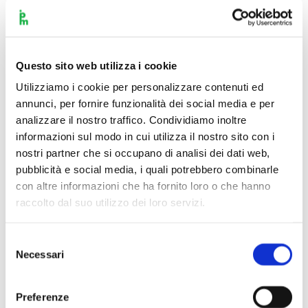
convocati l’orchestra di solo archi e una tromba concertante,
il cui contributo, non certo paritario al collega pianista,
rappresenta in ogni caso una scelta originale. Con questo
lavoro Šostakovič traduce la temperie estetica neoclassica
Questo sito web utilizza i cookie
tanto rilevante nella musica d’arte europea negli anni Venti e
Utilizziamo i cookie per personalizzare contenuti ed
Trenta. Lo fa ricorrendo a un’asciuttezza ed essenzialità di
annunci, per fornire funzionalità dei social media e per
analizzare il nostro traffico. Condividiamo inoltre
scrittura che pare saltare d’un balzo tutta la stagione
informazioni sul modo in cui utilizza il nostro sito con i
romantica e persino il classicismo (sebbene non manchino,
nostri partner che si occupano di analisi dei dati web,
nell’ultimo tempo, citazioni da Haydn e Beethoven), per
pubblicità e social media, i quali potrebbero combinarle
attingere a sonorità e stilemi barocchi. […] Sintesi suprema di
con altre informazioni che ha fornito loro o che hanno
esperienze musicali, culturali ed esistenziali, la “Jupiter” lo è
raccolto dal suo utilizzo dei loro servizi.
in sommo grado, con la sua perfetta convivenza di solenne e
intimo, serio e faceto, dotto e cordiale, in un organismo che
Selezione
cela miracolosamente le giunture al punto da convincere
Necessari
del
l’ascoltatore che il fluire d’un linguaggio nel suo opposto sia
consenso
naturale».
Preferenze