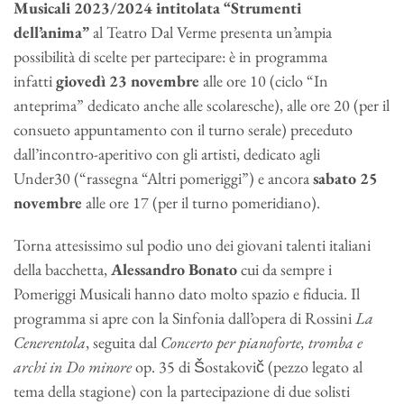
Musicali 2023/2024 intitolata “Strumenti
dell’anima”
al Teatro Dal Verme presenta un’ampia
possibilità di scelte per partecipare: è in programma
infatti
giovedì 23 novembre
alle ore 10 (ciclo “In
anteprima” dedicato anche alle scolaresche), alle ore 20 (per il
consueto appuntamento con il turno serale) preceduto
dall’incontro-aperitivo con gli artisti, dedicato agli
Under30 (“rassegna “Altri pomeriggi”) e ancora
sabato 25
novembre
alle ore 17 (per il turno pomeridiano).
Torna attesissimo sul podio uno dei giovani talenti italiani
della bacchetta,
Alessandro
Bonato
cui da sempre i
Pomeriggi Musicali hanno dato molto spazio e fiducia. Il
programma si apre con la Sinfonia dall’opera di Rossini
La
Cenerentola
, seguita dal
Concerto per pianoforte, tromba e
archi in Do minore
op. 35 di Šostakovič (pezzo legato al
tema della stagione) con la partecipazione di due solisti