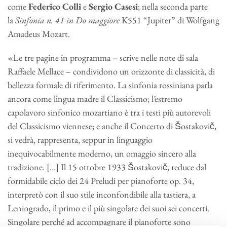
come
Federico
Colli
e
Sergio Casesi
; nella seconda parte
la
Sinfonia n. 41 in Do maggiore
K551 “Jupiter” di Wolfgang
Amadeus Mozart.
«Le tre pagine in programma – scrive nelle note di sala
Raffaele Mellace – condividono un orizzonte di classicità, di
bellezza formale di riferimento. La sinfonia rossiniana parla
ancora come lingua madre il Classicismo; l’estremo
capolavoro sinfonico mozartiano è tra i testi più autorevoli
del Classicismo viennese; e anche il Concerto di Šostakovič,
si vedrà, rappresenta, seppur in linguaggio
inequivocabilmente moderno, un omaggio sincero alla
tradizione. […] Il 15 ottobre 1933 Šostakovič, reduce dal
formidabile ciclo dei 24 Preludi per pianoforte op. 34,
interpretò con il suo stile inconfondibile alla tastiera, a
Leningrado, il primo e il più singolare dei suoi sei concerti.
Singolare perché ad accompagnare il pianoforte sono