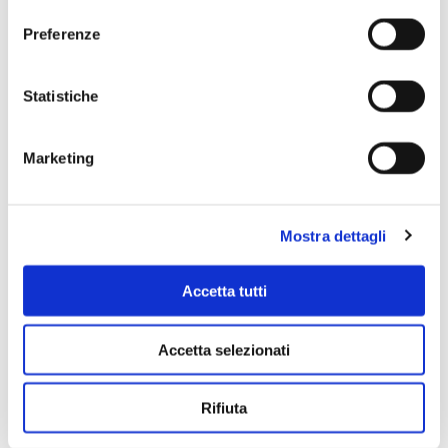
distensione lirica, movimenti di danza e generiche pagine di
Preferenze
carattere motorio, con studiato chiaroscuro in cui sfila una
serie di maschere bizzarre, malinconiche, chiassose o argute».
Statistiche
Marketing
Mostra dettagli
Accetta tutti
Accetta selezionati
Rifiuta