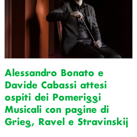
Alessandro Bonato e
Davide Cabassi attesi
ospiti dei Pomeriggi
Musicali con pagine di
Grieg, Ravel e Stravinskij