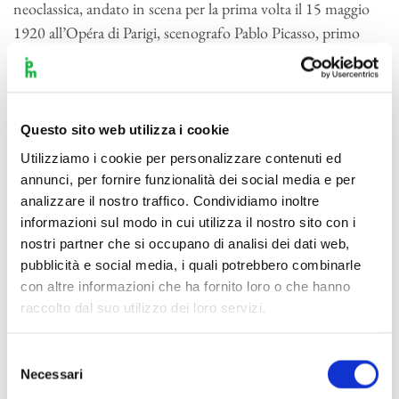
neoclassica, andato in scena per la prima volta il 15 maggio
1920 all’Opéra di Parigi, scenografo Pablo Picasso, primo
ballerino e coreografo Léonide Massine. «Composto in
Svizzera, a Morges, – ricorda Mellace nelle note per il
programma di sala – rispondeva alla commissione del patron
dei Ballets russes, Sergej Djagilev, d’un accompagnamento
Questo sito web utilizza i cookie
pseudosettecentesco a un soggetto tratto dalla commedia
Utilizziamo i cookie per personalizzare contenuti ed
dell’arte in cui la maschera Pulcinella fosse al centro d’una
annunci, per fornire funzionalità dei social media e per
vicenda di gelosia e travestimenti. Iniziato a fine 1919,
analizzare il nostro traffico. Condividiamo inoltre
informazioni sul modo in cui utilizza il nostro sito con i
compiuto il 20 aprile 1920, si avvale di 21 composizioni
nostri partner che si occupano di analisi dei dati web,
“pergolesiane”, oggi ricondotte a un più ampio gruppo di
pubblicità e social media, i quali potrebbero combinarle
autori, tanto che nella suite orchestrale predisposta nel 1924
con altre informazioni che ha fornito loro o che hanno
e rivista nel 1949 le pagine di Giovanni Battista Pergolesi si
raccolto dal suo utilizzo dei loro servizi.
riducono ad appena tre (II, VII e VIII), con la fetta più
consistente spettante al veneziano Domenico Gallo. La
Selezione
versione da concerto ripropone della suite barocca la festosa
Necessari
del
pagina introduttiva, la regolata alternanza tra tempi rapidi e
consenso