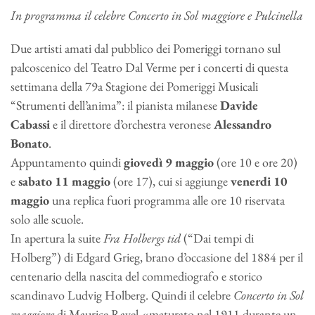
In programma il celebre Concerto in Sol maggiore e Pulcinella
Due artisti amati dal pubblico dei Pomeriggi tornano sul
palcoscenico del Teatro Dal Verme per i concerti di questa
settimana della 79a Stagione dei Pomeriggi Musicali
“Strumenti dell’anima”: il pianista milanese
Davide
Cabassi
e il direttore d’orchestra veronese
Alessandro
Bonato
.
Appuntamento quindi
giovedì 9 maggio
(ore 10 e ore 20)
e
sabato 11 maggio
(ore 17), cui si aggiunge
venerdi 10
maggio
una replica fuori programma alle ore 10 riservata
solo alle scuole.
In apertura la suite
Fra Holbergs tid
(“Dai tempi di
Holberg”) di Edgard Grieg, brano d’occasione del 1884 per il
centenario della nascita del commediografo e storico
scandinavo Ludvig Holberg. Quindi il celebre
Concerto in Sol
maggiore
di Maurice Ravel «maturato nel 1911 durante un