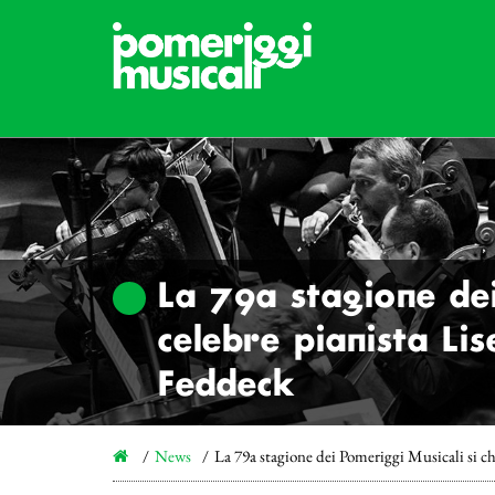
La 79a stagione dei
celebre pianista Lis
Feddeck
News
La 79a stagione dei Pomeriggi Musicali si chi