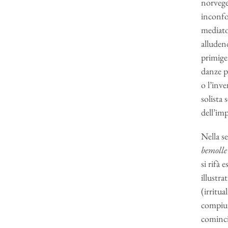
norveges
inconfon
mediato
alludend
primige
danze p
o l’inve
solista 
dell’im
Nella s
bemolle
si rifà 
illustra
(irritu
compiut
cominci