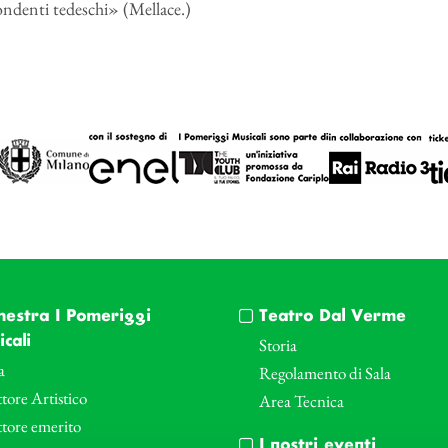
ondenti tedeschi» (Mellace.)
hestra I Pomeriggi
Teatro Dal Verme
cali
Storia
a
Regolamento di Sala
tore Artistico
Area Tecnica
ttore emerito
I nostri eventi