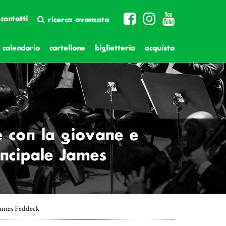
contatti
ricerca avanzata
calendario
cartellone
biglietteria
acquista
e con la giovane e
rincipale James
 James Feddeck