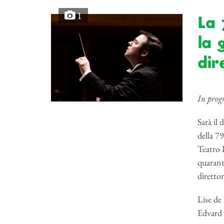
1
La 
la 
dir
In prog
Sarà il 
della 7
Teatro 
quarante
direttor
Lise de 
Edvard 