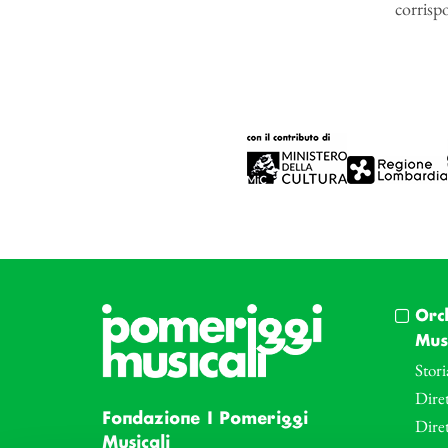
corrisp
Orc
Musi
Stori
Diret
Fondazione I Pomeriggi
Dire
Musicali