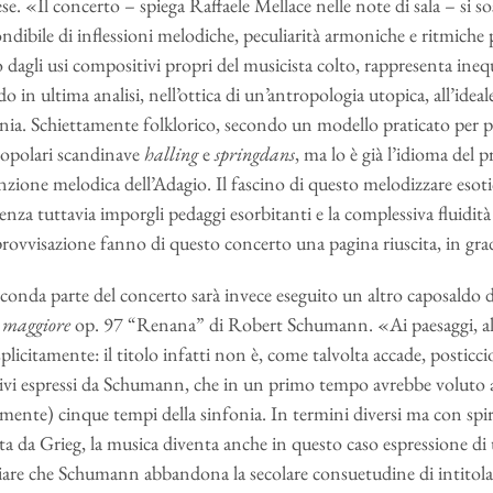
e. «Il concerto – spiega Raffaele Mellace nelle note di sala – si so
dibile di inflessioni melodiche, peculiarità armoniche e ritmiche p
 dagli usi compositivi propri del musicista colto, rappresenta ineq
o in ultima analisi, nell’ottica di un’antropologia utopica, all’id
nia. Schiettamente folklorico, secondo un modello praticato per pr
opolari scandinave
halling
e
springdans
, ma lo è già l’idioma del
nzione melodica dell’Adagio. Il fascino di questo melodizzare esotico
senza tuttavia imporgli pedaggi esorbitanti e la complessiva fluidità 
provvisazione fanno di questo concerto una pagina riuscita, in gra
econda parte del concerto sarà invece eseguito un altro caposaldo 
 maggiore
op. 97 “Renana” di Robert Schumann. «Ai paesaggi, alla s
esplicitamente: il titolo infatti non è, come talvolta accade, postic
tivi espressi da Schumann, che in un primo tempo avrebbe voluto att
almente) cinque tempi della sinfonia. In termini diversi ma con spi
a da Grieg, la musica diventa anche in questo caso espressione di u
are che Schumann abbandona la secolare consuetudine di intitolare 