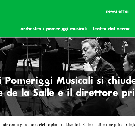
newsletter
orchestra i pomeriggi musicali
teatro dal verme
 Pomeriggi Musicali si chiud
e de la Salle e il direttore p
ude con la giovane e celebre pianista Lise de la Salle e il direttore principale