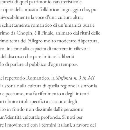
stanzia di quel patrimonio caratteristico e
roprie della musica folklorica: linguaggio che, pur
uivocabilmente la voce d’una cultura altra,
eale schiettamente romantico di un’umanità pura e
imo da Chopin, è il Finale, animato dai ritmi delle
 primo tema dell’Allegro molto moderato d’apertura,
, insieme alla capacità di mettere in rilievo il
del discorso che pare imitare la libertà
do di parlare al pubblico d’ogni tempo».
del repertorio Romantico, la
Sinfonia n. 3 in Mi
toria e alla cultura di quella regione la sinfonia
cio e postumo, ma fa riferimento a degli intenti
ribuire titoli specifici a ciascuno degli
rito in fondo non dissimile dall’operazione
n’identità culturale profonda. Si noti per
i movimenti con i termini italiani, a favore dei