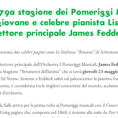
79a stagione dei Pomeriggi M
giovane e celebre pianista Lise
ettore principale James Fedd
ramma due celebri pagine come la Sinfonia “Renana” di Schumann e 
direttore principale dell’Orchestra I Pomeriggi Musicali,
James Fe
9a Stagione “Strumenti dell’anima” che si terrà
giovedì 23 maggi
Dal Verme. Insieme a Feddeck salirà sul palcoscenico la pianista fr
nne, è considerata tra le migliori concertiste del mondo, acclamata n
i d’orchestra.
la Salle arriva per la prima volta ai Pomeriggi musicali con il
Concer
Grieg pagina che, composta nel 1868, è insieme alla suite da
Peer 