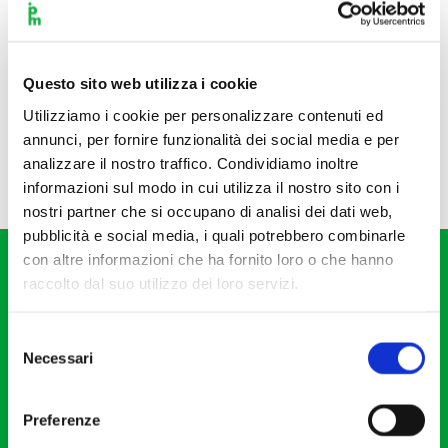
Questo sito web utilizza i cookie
Utilizziamo i cookie per personalizzare contenuti ed
annunci, per fornire funzionalità dei social media e per
analizzare il nostro traffico. Condividiamo inoltre
informazioni sul modo in cui utilizza il nostro sito con i
nostri partner che si occupano di analisi dei dati web,
pubblicità e social media, i quali potrebbero combinarle
con altre informazioni che ha fornito loro o che hanno
raccolto dal suo utilizzo dei loro servizi.
Selezione
Necessari
del
Fondazione I Pomeriggi Musicali
consenso
Via S. Giovanni sul Muro, 2
Preferenze
20121 Milano