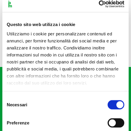
Questo sito web utilizza i cookie
Utilizziamo i cookie per personalizzare contenuti ed
annunci, per fornire funzionalità dei social media e per
analizzare il nostro traffico. Condividiamo inoltre
informazioni sul modo in cui utilizza il nostro sito con i
nostri partner che si occupano di analisi dei dati web,
pubblicità e social media, i quali potrebbero combinarle
con altre informazioni che ha fornito loro o che hanno
raccolto dal suo utilizzo dei loro servizi.
Selezione
Necessari
del
Fondazione I Pomeriggi Musicali
consenso
Via S. Giovanni sul Muro, 2
Preferenze
20121 Milano