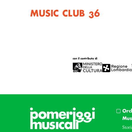
MUSIC CLUB #6
Orc
Musi
Stori