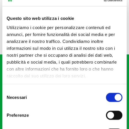
Questo sito web utilizza i cookie
Utilizziamo i cookie per personalizzare contenuti ed
annunci, per fornire funzionalità dei social media e per
analizzare il nostro traffico. Condividiamo inoltre
informazioni sul modo in cui utilizza il nostro sito con i
nostri partner che si occupano di analisi dei dati web,
pubblicità e social media, i quali potrebbero combinarle
con altre informazioni che ha fornito loro o che hanno
raccolto dal suo utilizzo dei loro servizi.
Selezione
Fondazione I Pomeriggi Musicali
Necessari
del
Via S. Giovanni sul Muro, 2
consenso
20121 Milano
Preferenze
Partita Iva 04410060158
Cod. Fisc. 80078650159