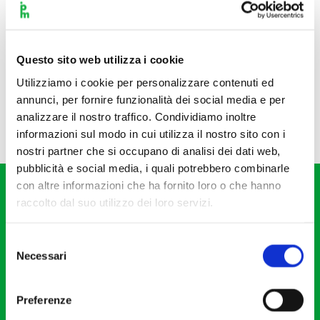
Questo sito web utilizza i cookie
Utilizziamo i cookie per personalizzare contenuti ed
annunci, per fornire funzionalità dei social media e per
analizzare il nostro traffico. Condividiamo inoltre
informazioni sul modo in cui utilizza il nostro sito con i
nostri partner che si occupano di analisi dei dati web,
pubblicità e social media, i quali potrebbero combinarle
con altre informazioni che ha fornito loro o che hanno
raccolto dal suo utilizzo dei loro servizi.
Selezione
Necessari
del
Fondazione I Pomeriggi Musicali
consenso
Via S. Giovanni sul Muro, 2
Preferenze
20121 Milano