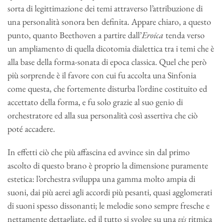
sorta di legittimazione dei temi attraverso l’attribuzione di
una personalità sonora ben definita. Appare chiaro, a questo
punto, quanto Beethoven a partire dall’
Eroica
tenda verso
un ampliamento di quella dicotomia dialettica tra i temi che è
alla base della forma-sonata di epoca classica. Quel che però
più sorprende è il favore con cui fu accolta una Sinfonia
come questa, che fortemente disturba l’ordine costituito ed
accettato della forma, e fu solo grazie al suo genio di
orchestratore ed alla sua personalità così assertiva che ciò
poté accadere.
In effetti ciò che più affascina ed avvince sin dal primo
ascolto di questo brano è proprio la dimensione puramente
estetica: l’orchestra sviluppa una gamma molto ampia di
suoni, dai più aerei agli accordi più pesanti, quasi agglomerati
di suoni spesso dissonanti; le melodie sono sempre fresche e
nettamente dettagliate, ed il tutto si svolge su una
vis
ritmica