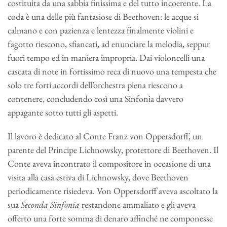
costituita da una sabbia finissima e del tutto incoerente. La
coda è una delle più fantasiose di Beethoven: le acque si
calmano e con pazienza e lentezza finalmente violini e
fagotto riescono, sfiancati, ad enunciare la melodia, seppur
fuori tempo ed in maniera impropria. Dai violoncelli una
cascata di note in fortissimo reca di nuovo una tempesta che
solo tre forti accordi dell’orchestra piena riescono a
contenere, concludendo così una Sinfonia davvero
appagante sotto tutti gli aspetti.
Il lavoro è dedicato al Conte Franz von Oppersdorff, un
parente del Principe Lichnowsky, protettore di Beethoven. Il
Conte aveva incontrato il compositore in occasione di una
visita alla casa estiva di Lichnowsky, dove Beethoven
periodicamente risiedeva. Von Oppersdorff aveva ascoltato la
sua
Seconda Sinfonia
restandone ammaliato e gli aveva
offerto una forte somma di denaro affinché ne componesse