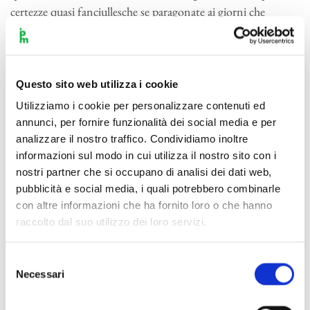
certezze quasi fanciullesche se paragonate ai giorni che
l’anziano Richard viveva in Svizzera. Il fagotto, che aveva
taciuto sino a quel momento, entra con un tema definito
come “
Il Mendicante
”, di tenore molto diverso dal
Questo sito web utilizza i cookie
precedente, è goffo, affatto leggero e del tutto incompatibile
per sua natura con ogni nobiltà principesca. I due si
Utilizziamo i cookie per personalizzare contenuti ed
incontrano e la trama si sposta nel “
Palazzo
” (tema degli
annunci, per fornire funzionalità dei social media e per
analizzare il nostro traffico. Condividiamo inoltre
archi “
Un poco Maestoso
”), dove comincia un episodio,
informazioni sul modo in cui utilizza il nostro sito con i
“
Adorazione
”, corrispondente all’
Adagio
che conclude la
nostri partner che si occupano di analisi dei dati web,
prima parte del lavoro. Tutto il finale, un
Rondò
di fattura
pubblicità e social media, i quali potrebbero combinarle
assolutamente eccezionale, è da considerarsi come una specie
con altre informazioni che ha fornito loro o che hanno
di
happy end
conclusivo, nel quale non è difficile immaginare
raccolto dal suo utilizzo dei loro servizi.
un mendicante che si trasforma in principe o quant’altro.
Ciò che emana da queste note è fascinazione, è desiderio di
Selezione
sognare, di immergersi in una dimensione irreale e
Necessari
del
probabilmente è da questo tipo di composizioni che la critica
consenso