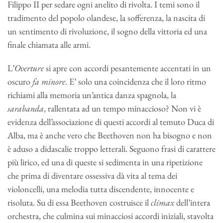
Filippo II per sedare ogni anelito di rivolta. I temi sono il
tradimento del popolo olandese, la sofferenza, la nascita di
un sentimento di rivoluzione, il sogno della vittoria ed una
finale chiamata alle armi.
L’
Overture
si apre con accordi pesantemente accentati in un
oscuro
fa minore
. E’ solo una coincidenza che il loro ritmo
richiami alla memoria un’antica danza spagnola, la
sarabanda
, rallentata ad un tempo minaccioso? Non vi è
evidenza dell’associazione di questi accordi al temuto Duca di
Alba, ma è anche vero che Beethoven non ha bisogno e non
è aduso a didascalie troppo letterali. Seguono frasi di carattere
più lirico, ed una di queste si sedimenta in una ripetizione
che prima di diventare ossessiva dà vita al tema dei
violoncelli, una melodia tutta discendente, innocente e
risoluta. Su di essa Beethoven costruisce il
climax
dell’intera
orchestra, che culmina sui minacciosi accordi iniziali, stavolta