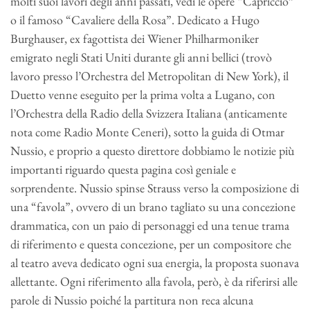
molti suoi lavori degli anni passati, vedi le opere “Capriccio”
o il famoso “Cavaliere della Rosa”. Dedicato a Hugo
Burghauser, ex fagottista dei Wiener Philharmoniker
emigrato negli Stati Uniti durante gli anni bellici (trovò
lavoro presso l’Orchestra del Metropolitan di New York), il
Duetto venne eseguito per la prima volta a Lugano, con
l’Orchestra della Radio della Svizzera Italiana (anticamente
nota come Radio Monte Ceneri), sotto la guida di Otmar
Nussio, e proprio a questo direttore dobbiamo le notizie più
importanti riguardo questa pagina così geniale e
sorprendente. Nussio spinse Strauss verso la composizione di
una “favola”, ovvero di un brano tagliato su una concezione
drammatica, con un paio di personaggi ed una tenue trama
di riferimento e questa concezione, per un compositore che
al teatro aveva dedicato ogni sua energia, la proposta suonava
allettante. Ogni riferimento alla favola, però, è da riferirsi alle
parole di Nussio poiché la partitura non reca alcuna