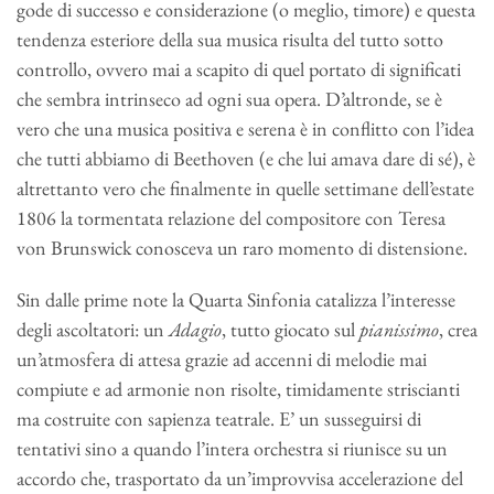
gode di successo e considerazione (o meglio, timore) e questa
tendenza esteriore della sua musica risulta del tutto sotto
controllo, ovvero mai a scapito di quel portato di significati
che sembra intrinseco ad ogni sua opera. D’altronde, se è
vero che una musica positiva e serena è in conflitto con l’idea
che tutti abbiamo di Beethoven (e che lui amava dare di sé), è
altrettanto vero che finalmente in quelle settimane dell’estate
1806 la tormentata relazione del compositore con Teresa
von Brunswick conosceva un raro momento di distensione.
Sin dalle prime note la Quarta Sinfonia catalizza l’interesse
degli ascoltatori: un
Adagio
, tutto giocato sul
pianissimo
, crea
un’atmosfera di attesa grazie ad accenni di melodie mai
compiute e ad armonie non risolte, timidamente striscianti
ma costruite con sapienza teatrale. E’ un susseguirsi di
tentativi sino a quando l’intera orchestra si riunisce su un
accordo che, trasportato da un’improvvisa accelerazione del