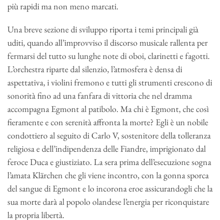
più rapidi ma non meno marcati.
Una breve sezione di sviluppo riporta i temi principali già
uditi, quando all’improvviso il discorso musicale rallenta per
fermarsi del tutto su lunghe note di oboi, clarinetti e fagotti.
L’orchestra riparte dal silenzio, l’atmosfera è densa di
aspettativa, i violini fremono e tutti gli strumenti crescono di
sonorità fino ad una fanfara di vittoria che nel dramma
accompagna Egmont al patibolo. Ma chi è Egmont, che così
fieramente e con serenità affronta la morte? Egli è un nobile
condottiero al seguito di Carlo V, sostenitore della tolleranza
religiosa e dell’indipendenza delle Fiandre, imprigionato dal
feroce Duca e giustiziato. La sera prima dell’esecuzione sogna
l’amata Klärchen che gli viene incontro, con la gonna sporca
del sangue di Egmont e lo incorona eroe assicurandogli che la
sua morte darà al popolo olandese l’energia per riconquistare
la propria libertà.