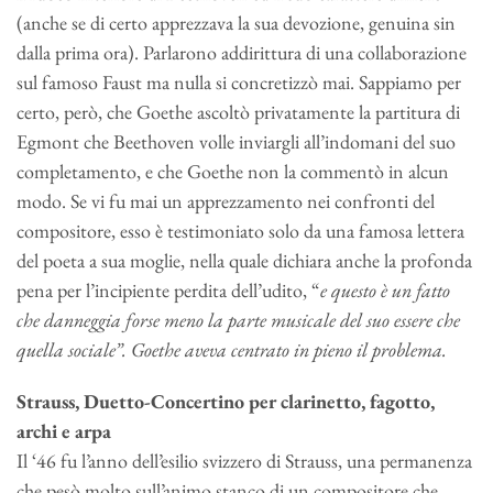
(anche se di certo apprezzava la sua devozione, genuina sin
dalla prima ora). Parlarono addirittura di una collaborazione
sul famoso Faust ma nulla si concretizzò mai. Sappiamo per
certo, però, che Goethe ascoltò privatamente la partitura di
Egmont che Beethoven volle inviargli all’indomani del suo
completamento, e che Goethe non la commentò in alcun
modo. Se vi fu mai un apprezzamento nei confronti del
compositore, esso è testimoniato solo da una famosa lettera
del poeta a sua moglie, nella quale dichiara anche la profonda
pena per l’incipiente perdita dell’udito, “
e questo è un fatto
che danneggia forse meno la parte musicale del suo essere che
quella sociale”. Goethe aveva centrato in pieno il problema.
Strauss, Duetto-Concertino per clarinetto, fagotto,
archi e arpa
Il ‘46 fu l’anno dell’esilio svizzero di Strauss, una permanenza
che pesò molto sull’animo stanco di un compositore che