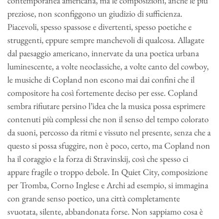
contemporanea americana, ma le composizioni, anche le più
preziose, non sconfiggono un giudizio di sufficienza.
Piacevoli, spesso spassose e divertenti, spesso poetiche e
struggenti, eppure sempre manchevoli di qualcosa. Allagate
dal paesaggio americano, innervate da una poetica urbana
luminescente, a volte neoclassiche, a volte canto del cowboy,
le musiche di Copland non escono mai dai confini che il
compositore ha così fortemente deciso per esse. Copland
sembra rifiutare persino l’idea che la musica possa esprimere
contenuti più complessi che non il senso del tempo colorato
da suoni, percosso da ritmi e vissuto nel presente, senza che a
questo si possa sfuggire, non è poco, certo, ma Copland non
ha il coraggio e la forza di Stravinskij, così che spesso ci
appare fragile o troppo debole. In Quiet City, composizione
per Tromba, Corno Inglese e Archi ad esempio, si immagina
con grande senso poetico, una città completamente
svuotata, silente, abbandonata forse. Non sappiamo cosa è