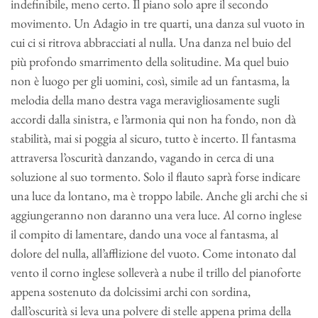
indefinibile, meno certo. Il piano solo apre il secondo
movimento. Un Adagio in tre quarti, una danza sul vuoto in
cui ci si ritrova abbracciati al nulla. Una danza nel buio del
più profondo smarrimento della solitudine. Ma quel buio
non è luogo per gli uomini, così, simile ad un fantasma, la
melodia della mano destra vaga meravigliosamente sugli
accordi dalla sinistra, e l’armonia qui non ha fondo, non dà
stabilità, mai si poggia al sicuro, tutto è incerto. Il fantasma
attraversa l’oscurità danzando, vagando in cerca di una
soluzione al suo tormento. Solo il flauto saprà forse indicare
una luce da lontano, ma è troppo labile. Anche gli archi che si
aggiungeranno non daranno una vera luce. Al corno inglese
il compito di lamentare, dando una voce al fantasma, al
dolore del nulla, all’afflizione del vuoto. Come intonato dal
vento il corno inglese solleverà a nube il trillo del pianoforte
appena sostenuto da dolcissimi archi con sordina,
dall’oscurità si leva una polvere di stelle appena prima della