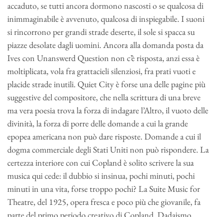
accaduto, se tutti ancora dormono nascosti o se qualcosa di
inimmaginabile è avvenuto, qualcosa di inspiegabile. I suoni
si rincorrono per grandi strade deserte, il sole si spacca su
piazze desolate dagli uomini. Ancora alla domanda posta da
Ives con Unanswerd Question non c’è risposta, anzi essa è
moltiplicata, vola fra grattacieli silenziosi, fra prati vuoti e
placide strade inutili. Quiet City è forse una delle pagine più
suggestive del compositore, che nella scrittura di una breve
ma vera poesia trova la forza di indagare l’Altro, il vuoto delle
divinità, la forza di porre delle domande a cui la grande
epopea americana non può dare risposte. Domande a cui il
dogma commerciale degli Stati Uniti non può rispondere. La
certezza interiore con cui Copland è solito scrivere la sua
musica qui cede: il dubbio si insinua, pochi minuti, pochi
minuti in una vita, forse troppo pochi? La Suite Music for
Theatre, del 1925, opera fresca e poco più che giovanile, fa
parte del primo periodo creativo di Copland. Dadaismo,