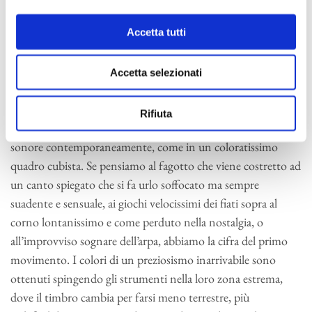
trattare la materia musicale che tutto ci appare così ordinato
Accetta tutti
e posto con cura nella partitura da sembrare assolutamente
naturale, perfino ovvio. La scrittura pianistica del primo
movimento sembra essere il seme originario di tutti i colori
Accetta selezionati
che Ravel farà scaturire nel lungo lavoro di orchestrazione.
Frantumata in scaglie luminescenti l’orchestra si porrà come
Rifiuta
moltiplicazione del pianoforte, si avranno più dimensioni
sonore contemporaneamente, come in un coloratissimo
quadro cubista. Se pensiamo al fagotto che viene costretto ad
un canto spiegato che si fa urlo soffocato ma sempre
suadente e sensuale, ai giochi velocissimi dei fiati sopra al
corno lontanissimo e come perduto nella nostalgia, o
all’improvviso sognare dell’arpa, abbiamo la cifra del primo
movimento. I colori di un preziosismo inarrivabile sono
ottenuti spingendo gli strumenti nella loro zona estrema,
dove il timbro cambia per farsi meno terrestre, più