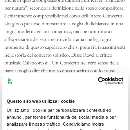
per natura”, secondo la definizione dello stesso compositore,
è chiaramente comprensibile nel corso dell’intero Concerto.
Un gioco prezioso dimostrante la voglia di dichiararsi in una
lingua moderna ed antiromantica, ma che non rinunci
all’espressione del sentimento, è la trama che lega ogni
momento di questo capolavoro che si pone fra i massimi esiti
nella storia del concerto solistico. Disse Ravel al critico
musicale Calvocoressi: “Un Concerto nel vero senso della
parola: voglio dire che molto è stato scritto con lo stesso
spirito che anima quelli di Mozart e di Saint- Saëns. La
musica di un Concerto, a mio parere, deve essere spensierata
e brillante, e non deve mirare a gravi profondità o a
particolari effetti drammatici. È stato detto di alcuni classici
Questo sito web utilizza i cookie
che i loro Concerti sono stati scritti non ‘per’ ma ‘contro’ il
Utilizziamo i cookie per personalizzare contenuti ed
pianoforte. Sono d’accordo. Avrei voluto intitolare questo
annunci, per fornire funzionalità dei social media e per
analizzare il nostro traffico. Condividiamo inoltre
lavoro Divertissement. Poi, ho pensato che non vi era alcuna