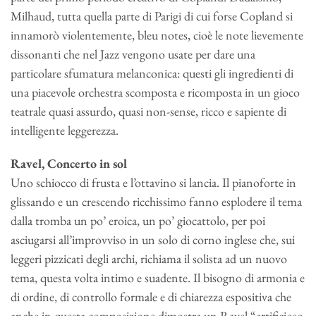
Milhaud, tutta quella parte di Parigi di cui forse Copland si
innamorò violentemente, bleu notes, cioè le note lievemente
dissonanti che nel Jazz vengono usate per dare una
particolare sfumatura melanconica: questi gli ingredienti di
una piacevole orchestra scomposta e ricomposta in un gioco
teatrale quasi assurdo, quasi non-sense, ricco e sapiente di
intelligente leggerezza.
Ravel, Concerto in sol
Uno schiocco di frusta e l’ottavino si lancia. Il pianoforte in
glissando e un crescendo ricchissimo fanno esplodere il tema
dalla tromba un po’ eroica, un po’ giocattolo, per poi
asciugarsi all’improvviso in un solo di corno inglese che, sui
leggeri pizzicati degli archi, richiama il solista ad un nuovo
tema, questa volta intimo e suadente. Il bisogno di armonia e
di ordine, di controllo formale e di chiarezza espositiva che
anche in questa composizione dimostra un Ravel “artificioso