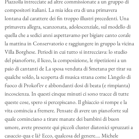
Piazzolla intrecciate ad altre commissionate a un gruppo di
compositori italiani. La mia idea era di una primavera
lontana dal carattere dei fin troppo illustri precedenti. Una
primavera allegra, scanzonata, adolescenziale, sul modello di
quella che a sedici anni aspettavamo per bigiare canto corale
la mattina in Conservatorio e raggiungere in gruppo la vicina
Villa Borghese. Periodi in cui tutto si intrecciava: lo studio
del pianoforte, il liceo, la composizione, le ripetizioni a un
paio di cantanti de La sposa venduta di Smetana per tirar su
qualche soldo, la scoperta di musica strana come L’angelo di
fuoco di Prokof’ev e abbondanti dosi di beata (e rimpianta)
incoscienza. In questi cinque minuti ci sono tracce di tutte
queste cose, spero si percepiscano. Il ghiaccio si rompe e la
vita comincia a fremere. Pensate di avere un pianoforte sul
quale cominciano a tirare manate dei bambini di buon
umore, avete presente qui piccoli cluster diatonici spruzzati a
casaccio qua e là? Ecco, qualcosa del genere…. Michele