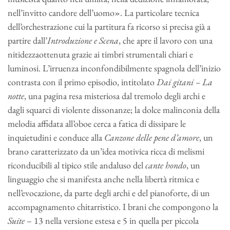
nell’invitto candore dell’uomo». La particolare tecnica
dell’orchestrazione cui la partitura fa ricorso si precisa già a
partire dall’
Introduzione e Scena
, che apre il lavoro con una
nitidezzaottenuta grazie ai timbri strumentali chiari e
luminosi. L’irruenza inconfondibilmente spagnola dell’inizio
contrasta con il primo episodio, intitolato
Dai gitani
– La
notte
, una pagina resa misteriosa dal tremolo degli archi e
dagli squarci di violente dissonanze; la dolce malinconia della
melodia affidata all’oboe cerca a fatica di dissipare le
inquietudini e conduce alla
Canzone delle pene d’amore
, un
brano caratterizzato da un’idea motivica ricca di melismi
riconducibili al tipico stile andaluso del
cante hondo
, un
linguaggio che si manifesta anche nella libertà ritmica e
nell’evocazione, da parte degli archi e del pianoforte, di un
accompagnamento chitarristico. I brani che compongono la
Suite
– 13 nella versione estesa e 5 in quella per piccola