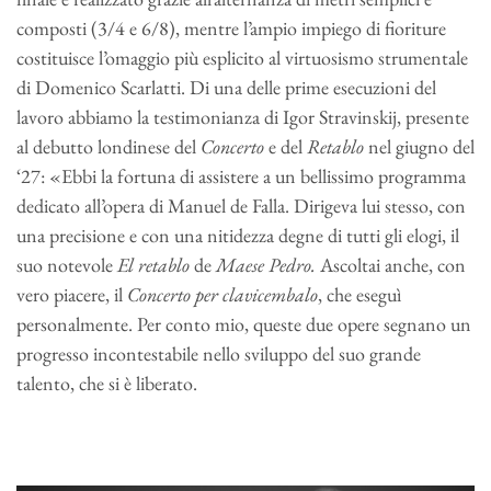
composti (3/4 e 6/8), mentre l’ampio impiego di fioriture
costituisce l’omaggio più esplicito al virtuosismo strumentale
di Domenico Scarlatti. Di una delle prime esecuzioni del
lavoro abbiamo la testimonianza di Igor Stravinskij, presente
al debutto londinese del
Concerto
e del
Retablo
nel giugno del
‘27: «Ebbi la fortuna di assistere a un bellissimo programma
dedicato all’opera di Manuel de Falla. Dirigeva lui stesso, con
una precisione e con una nitidezza degne di tutti gli elogi, il
suo notevole
El retablo
de
Maese Pedro.
Ascoltai anche, con
vero piacere, il
Concerto per clavicembalo
, che eseguì
personalmente. Per conto mio, queste due opere segnano un
progresso incontestabile nello sviluppo del suo grande
talento, che si è liberato.