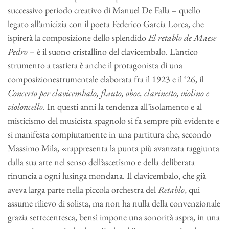
successivo periodo creativo di Manuel De Falla – quello
legato all’amicizia con il poeta Federico García Lorca, che
ispirerà la composizione dello splendido
El retablo de Maese
Pedro
– è il suono cristallino del clavicembalo. L’antico
strumento a tastiera è anche il protagonista di una
composizionestrumentale elaborata fra il 1923 e il ‘26, il
Concerto per clavicembalo, flauto,
oboe, clarinetto, violino e
violoncello
. In questi anni la tendenza all’isolamento e al
misticismo del musicista spagnolo si fa sempre più evidente e
si manifesta compiutamente in una partitura che, secondo
Massimo Mila, «rappresenta la punta più avanzata raggiunta
dalla sua arte nel senso dell’ascetismo e della deliberata
rinuncia a ogni lusinga mondana. Il clavicembalo, che già
aveva larga parte nella piccola orchestra del
Retablo
, qui
assume rilievo di solista, ma non ha nulla della convenzionale
grazia settecentesca, bensì impone una sonorità aspra, in una