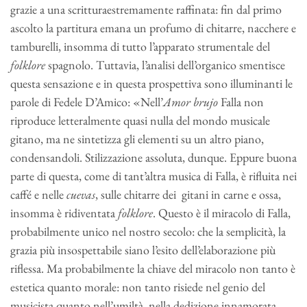
grazie a una scritturaestremamente raffinata: fin dal primo
ascolto la partitura emana un profumo di chitarre, nacchere e
tamburelli, insomma di tutto l’apparato strumentale del
folklore
spagnolo. Tuttavia, l’analisi dell’organico smentisce
questa sensazione e in questa prospettiva sono illuminanti le
parole di Fedele D’Amico: «Nell’
Amor brujo
Falla non
riproduce letteralmente quasi nulla del mondo musicale
gitano, ma ne sintetizza gli elementi su un altro piano,
condensandoli. Stilizzazione assoluta, dunque. Eppure buona
parte di questa, come di tant’altra musica di Falla, è rifluita nei
caffé e nelle
cuevas
, sulle chitarre dei gitani in carne e ossa,
insomma è ridiventata
folklore
. Questo è il miracolo di Falla,
probabilmente unico nel nostro secolo: che la semplicità, la
grazia più insospettabile siano l’esito dell’elaborazione più
riflessa. Ma probabilmente la chiave del miracolo non tanto è
estetica quanto morale: non tanto risiede nel genio del
musicista quanto nell’umiltà, nella dedizione innamorata,