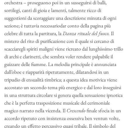
orchestra – proseguono poi in un susseguirsi di balli,
sortilegi, canti di gioia e lamenti, talmente ricco di
suggestioni da scoraggiare una descrizione minuta di ogni
sezione; è tuttavia necessariodar conto della pagina più
celebre di tutta la partitura, la
Danza rituale del
fuoco.
Il
mistero del rito di purificazione con il quale si cercano di
scacciaregli spiriti maligni viene ricreato dal lunghissimo trillo
di archi e clarinetti, che sembra voler rendere palpabile il
guizzare delle fiamme. La melodia principale è annunciata
dall’oboe e riapparirà ripetutamente, dilatandosi in un
tripudio di ensualità timbrica; a questa idea motivica viene
accostato un secondo tema più energico e dal loro inseguirsi
in una struttura circolare si genera quella sensazione ipnotica
che è la perfetta trasposizione musicale del cerimoniale
magico narrato nella vicenda. Il
Crescendo
finale sfocia in un
accordo ripetuto con insistenza ossessiva ben ventun volte,
creando un effetto percussivo quasi tribale. Il simbolo del