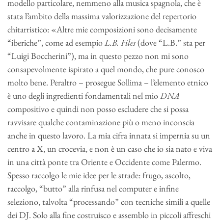
modello particolare, nemmeno alla musica spagnola, che è
stata l’ambito della massima valorizzazione del repertorio
chitarristico: «Altre mie composizioni sono decisamente
“iberiche”, come ad esempio
L.B. Files
(dove “L.B.” sta per
“Luigi Boccherini”), ma in questo pezzo non mi sono
consapevolmente ispirato a quel mondo, che pure conosco
molto bene. Peraltro – prosegue Sollima – l’elemento etnico
è uno degli ingredienti fondamentali nel mio
DNA
compositivo e quindi non posso escludere che si possa
ravvisare qualche contaminazione più o meno inconscia
anche in questo lavoro. La mia cifra innata si impernia su un
centro a X, un crocevia, e non è un caso che io sia nato e viva
in una città ponte tra Oriente e Occidente come Palermo.
Spesso raccolgo le mie idee per le strade: frugo, ascolto,
raccolgo, “butto” alla rinfusa nel computer e infine
seleziono, talvolta “processando” con tecniche simili a quelle
dei DJ. Solo alla fine costruisco e assemblo in piccoli affreschi