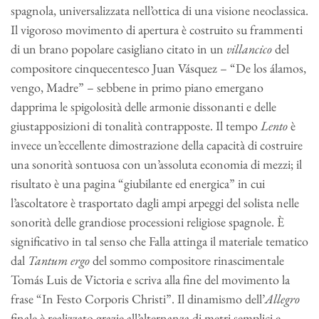
spagnola, universalizzata nell’ottica di una visione neoclassica.
Il vigoroso movimento di apertura è costruito su frammenti
di un brano popolare casigliano citato in un
villancico
del
compositore cinquecentesco Juan Vásquez – “De los álamos,
vengo, Madre” – sebbene in primo piano emergano
dapprima le spigolosità delle armonie dissonanti e delle
giustapposizioni di tonalità contrapposte. Il tempo
Lento
è
invece un’eccellente dimostrazione della capacità di costruire
una sonorità sontuosa con un’assoluta economia di mezzi; il
risultato è una pagina “giubilante ed energica” in cui
l’ascoltatore è trasportato dagli ampi arpeggi del solista nelle
sonorità delle grandiose processioni religiose spagnole. È
significativo in tal senso che Falla attinga il materiale tematico
dal
Tantum ergo
del sommo compositore rinascimentale
Tomás Luis de Victoria e scriva alla fine del movimento la
frase “In Festo Corporis Christi”. Il dinamismo dell’
Allegro
finale è realizzato grazie all’alternanza di metri semplici e