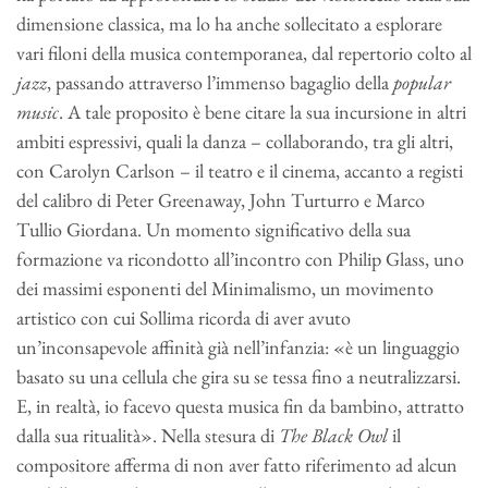
dimensione classica, ma lo ha anche sollecitato a esplorare
vari filoni della musica contemporanea, dal repertorio colto al
jazz
, passando attraverso l’immenso bagaglio della
popular
music
. A tale proposito è bene citare la sua incursione in altri
ambiti espressivi, quali la danza – collaborando, tra gli altri,
con Carolyn Carlson – il teatro e il cinema, accanto a registi
del calibro di Peter Greenaway, John Turturro e Marco
Tullio Giordana. Un momento significativo della sua
formazione va ricondotto all’incontro con Philip Glass, uno
dei massimi esponenti del Minimalismo, un movimento
artistico con cui Sollima ricorda di aver avuto
un’inconsapevole affinità già nell’infanzia: «è un linguaggio
basato su una cellula che gira su se tessa fino a neutralizzarsi.
E, in realtà, io facevo questa musica fin da bambino, attratto
dalla sua ritualità». Nella stesura di
The Black Owl
il
compositore afferma di non aver fatto riferimento ad alcun