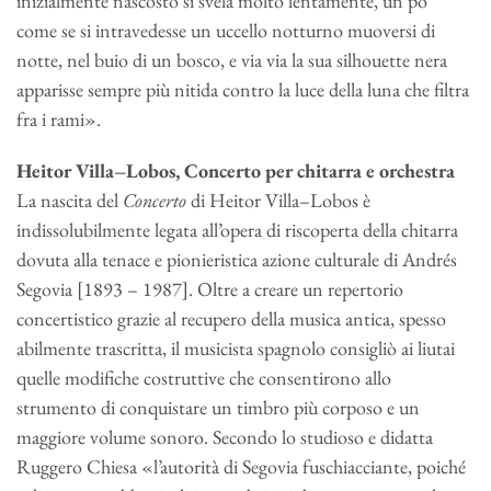
inizialmente nascosto si svela molto lentamente, un po’
come se si intravedesse un uccello notturno muoversi di
notte, nel buio di un bosco, e via via la sua silhouette nera
apparisse sempre più nitida contro la luce della luna che filtra
fra i rami».
Heitor Villa–Lobos, Concerto per chitarra e orchestra
La nascita del
Concerto
di Heitor Villa–Lobos è
indissolubilmente legata all’opera di riscoperta della chitarra
dovuta alla tenace e pionieristica azione culturale di Andrés
Segovia [1893 – 1987]. Oltre a creare un repertorio
concertistico grazie al recupero della musica antica, spesso
abilmente trascritta, il musicista spagnolo consigliò ai liutai
quelle modifiche costruttive che consentirono allo
strumento di conquistare un timbro più corposo e un
maggiore volume sonoro. Secondo lo studioso e didatta
Ruggero Chiesa «l’autorità di Segovia fuschiacciante, poiché