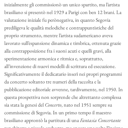
inizialmente gli commissionò un unico spartito, ma l’artista
brasiliano si presentò nel 1929 a Parigi con ben 12 brani. La
valutazione iniziale fu perònegativa, in quanto Segovia
prediligeva le qualità melodiche e contrappuntistiche del
proprio strumento, mentre l’artista sudamericano aveva
lavorato sull’espansione dinamica e timbrica, ottenuta grazie
alla contrapposizione fra i suoni acuti e quelli gravi, alla
sperimentazione armonica e ritmica e, soprattutto,
all’invenzione di nuovi modelli di scrittura ed esecuzione.
Significativamente il dedicatario inserì nei propri programmi
da concerto soltanto tre numeri della raccolta e la
pubblicazione editoriale avvenne, tardivamente, nel 1950. In
questa prospettiva non sorprende che altrettanto complessa
sia stata la genesi del
Concerto
, nato nel 1951 sempre su
commissione di Segovia. In un primo tempo il maestro
brasiliano approntò la partitura di una
Fantasia Concertante
per chitarra e piccola orchestra, ma ancora una volta l’insigne