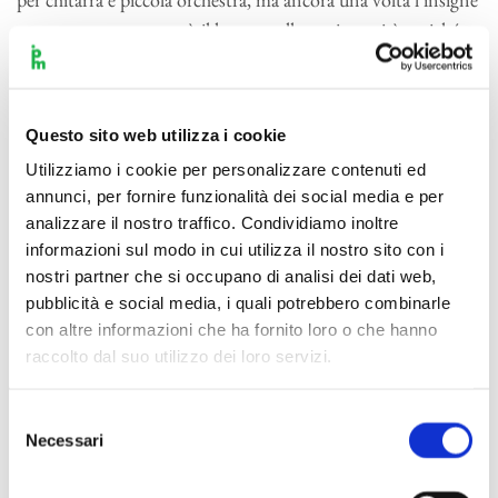
esecutore non apprezzò il lavoro nella sua integrità, poiché
era privo di una assolo del solista. Grazie alla paziente
diplomazia di Mindinha, la compagna di Villa–Lobos, il
musicista spagnolo venne convinto ad approntare egli stesso
Questo sito web utilizza i cookie
una
Cadenza
da interpolare fra il secondo e il terzo
Utilizziamo i cookie per personalizzare contenuti ed
movimento. La prima versione della
Fantasia
, senza altre
annunci, per fornire funzionalità dei social media e per
modifiche, si trasformò così nel
Concerto
e in questa forma si
analizzare il nostro traffico. Condividiamo inoltre
tenne la prima esecuzione assoluta il 6 febbraio 1956 con
informazioni sul modo in cui utilizza il nostro sito con i
l’Orchestra Sinfonica di Houston sotto la direzione
nostri partner che si occupano di analisi dei dati web,
dell’autore. Nuovi attriti, causati dal rifiuto diusare
pubblicità e social media, i quali potrebbero combinarle
l’amplificazione per la chitarra e dal conseguente
con altre informazioni che ha fornito loro o che hanno
raccolto dal suo utilizzo dei loro servizi.
sbilanciamento fonico fra l’orchestra e lo strumento
protagonista, portarono a una definitiva esclusione dai
programmi concertistici segoviani. Ciononostante l’opera è
Selezione
Necessari
del
entrata nel repertorio di tutti i più importanti interpreti del
consenso
secondo Novecento, attratti senza dubbio dal geniale