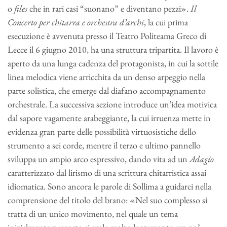
o
files
che in rari casi “suonano” e diventano pezzi».
Il
Concerto per chitarra e orchestra d’archi
, la cui prima
esecuzione è avvenuta presso il Teatro Politeama Greco di
Lecce il 6 giugno 2010, ha una struttura tripartita. Il lavoro è
aperto da una lunga cadenza del protagonista, in cui la sottile
linea melodica viene arricchita da un denso arpeggio nella
parte solistica, che emerge dal diafano accompagnamento
orchestrale. La successiva sezione introduce un’idea motivica
dal sapore vagamente arabeggiante, la cui irruenza mette in
evidenza gran parte delle possibilità virtuosistiche dello
strumento a sei corde, mentre il terzo e ultimo pannello
sviluppa un ampio arco espressivo, dando vita ad un
Adagio
caratterizzato dal lirismo di una scrittura chitarristica assai
idiomatica. Sono ancora le parole di Sollima a guidarci nella
comprensione del titolo del brano: «Nel suo complesso si
tratta di un unico movimento, nel quale un tema