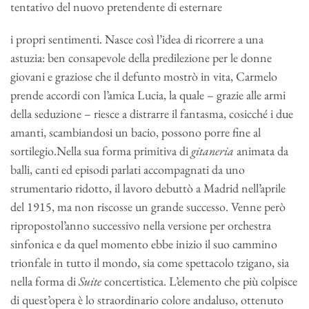
tentativo del nuovo pretendente di esternare
i propri sentimenti. Nasce così l’idea di ricorrere a una
astuzia: ben consapevole della predilezione per le donne
giovani e graziose che il defunto mostrò in vita, Carmelo
prende accordi con l’amica Lucia, la quale – grazie alle armi
della seduzione – riesce a distrarre il fantasma, cosicché i due
amanti, scambiandosi un bacio, possono porre fine al
sortilegio.Nella sua forma primitiva di
gitaneria
animata da
balli, canti ed episodi parlati accompagnati da uno
strumentario ridotto, il lavoro debuttò a Madrid nell’aprile
del 1915, ma non riscosse un grande successo. Venne però
ripropostol’anno successivo nella versione per orchestra
sinfonica e da quel momento ebbe inizio il suo cammino
trionfale in tutto il mondo, sia come spettacolo tzigano, sia
nella forma di
Suite
concertistica. L’elemento che più colpisce
di quest’opera è lo straordinario colore andaluso, ottenuto