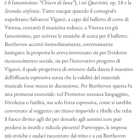
è il famosissimo
“Chiaro di luna”
), i sei
Quartetti,
op. 18 e la
Seconda sinfonia
. Tutto nacque quando il coreografo
napoletano Salvatore Viganò, a capo del balletto di corte di
Vienna, contattò il musicista tedesco, a Vienna era già
famosissimo, per scrivere le musiche di scena per il balletto.
Beethoven accettò immediatamente, estremamente
lusingato: la proposta lo aveva interessato sia per l’evidente
riconoscimento sociale, sia per l’innovativo progetto di
Viganò, il quale progettava di ottenere dalla danza il massimo
dell’efficacia espressiva senza che la validità del materiale
musicale fosse messa in discussione. Per Beethoven questa fu
una premessa essenziale: nel Prometeo nessuna lungaggine,
frivolezza o futilità, ma solo forza espressiva, come si sarebbe
convenuto al soggetto: un titano impavido e ribelle che ruba
il fuoco divino agli dei per donarlo agli uomini non può
perdersi in inutili e ridicole piroette! Purtroppo, le imprese
più eroiche e audaci raccontate dal mito e a cui Beethoven