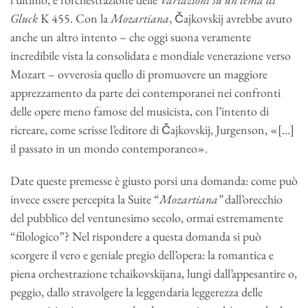
Gluck
K 455. Con la
Mozartiana
, Čajkovskij avrebbe avuto
anche un altro intento – che oggi suona veramente
incredibile vista la consolidata e mondiale venerazione verso
Mozart – ovverosia quello di promuovere un maggiore
apprezzamento da parte dei contemporanei nei confronti
delle opere meno famose del musicista, con l’intento di
ricreare, come scrisse l’editore di Čajkovskij, Jurgenson, «[…]
il passato in un mondo contemporaneo».
Date queste premesse è giusto porsi una domanda: come può
invece essere percepita la Suite “
Mozartiana”
dall’orecchio
del pubblico del ventunesimo secolo, ormai estremamente
“filologico”? Nel rispondere a questa domanda si può
scorgere il vero e geniale pregio dell’opera: la romantica e
piena orchestrazione tchaikovskijana, lungi dall’appesantire o,
peggio, dallo stravolgere la leggendaria leggerezza delle