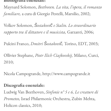
Bibliografia essenziale:
Maynard Solomon,
Beethoven. La vita, l
’
opera, il romanzo
familiare,
a cura di Giorgio Pestelli, Marsilio, 2002;
Volkov Solomon,
Šostakovič e Stalin. Lo straordinario
rapporto tra il dittatore e il musicista,
Garzanti, 2006;
Pulcini Franco,
Dmitri Šostakovič,
Torino, EDT, 2003;
Ollivier Stephane,
Piotr Ilich Ciajkovskij,
Milano, Curci,
2010;
Nicola Campogrande, http://www.campogrande.it
Discografia essenziale:
Ludwig Van Beethoven,
Sinfonie n° 5 e 6, Le creature di
Prometeo,
Israel Philarmonic Orchestra, Zubin Mehta,
Helicon classics, 2010;