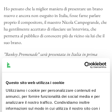
Ho pensato che la miglior maniera di presentare un brano
nuovo e ancora non eseguito in Italia, fosse farne parlare
proprio il compositore, il maestro Nicola Campogrande, che
ha gentilmente accettato di rilasciare un’intervista, che
permetta al pubblico di conoscere più da vicino sia lui che il
suo brano.
”Banksy Promenade”
sarà
presentata in Italia in prima
esecuzione; in Svizzera, dove è stata eseguita per la prima volta,
come è stata accolta dal pubblico?
I concerti dell’Orchestre de Chambre di Genève si tengono
Questo sito web utilizza i cookie
al Batîment des Forces Motrices, un ex centrale idroelettrica
Utilizziamo i cookie per personalizzare contenuti ed
posta in mezzo al fiume, e la scarica di energia provocata dal
annunci, per fornire funzionalità dei social media e per
pezzo – che è davvero una sorta di inno alla vitalità – non
analizzare il nostro traffico. Condividiamo inoltre
avrebbe potuto trovare una collocazione più appropriata! Il
informazioni sul modo in cui utilizza il nostro sito con i