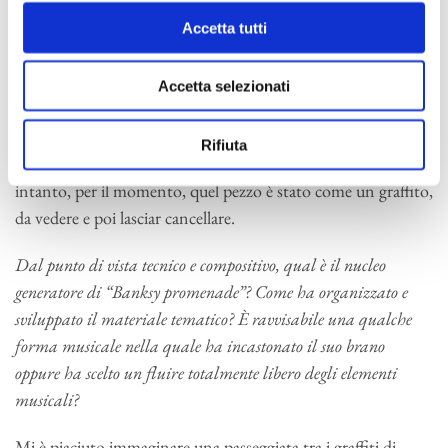
immagini, capaci di trasformarsi in breve tempo nel riflesso
di problematiche politiche o sociali, ma che poi vanno a
Accetta tutti
perdersi nel nulla. Per certi versi è ciò che accade anche con la
musica: un brano smette di esistere nel momento stesso in
Accetta selezionati
cui termina la sua esecuzione e, da quell’istante, comincia la
sua vita nella memoria di coloro che l’hanno ascoltato. Forse
Rifiuta
ci saranno altre esecuzioni o verrà registrato su dei dischi, ma
intanto, per il momento, quel pezzo è stato come un graffito,
da vedere e poi lasciar cancellare.
Dal punto di vista tecnico e compositivo, qual è il nucleo
generatore di “
Banksy promenade”
? Come ha organizzato e
sviluppato il materiale tematico? È ravvisabile una qualche
forma musicale nella quale ha incastonato il suo brano
oppure ha scelto un fluire totalmente libero degli elementi
musicali?
Mi è piaciuto immaginare una passeggiata tra i graffiti di