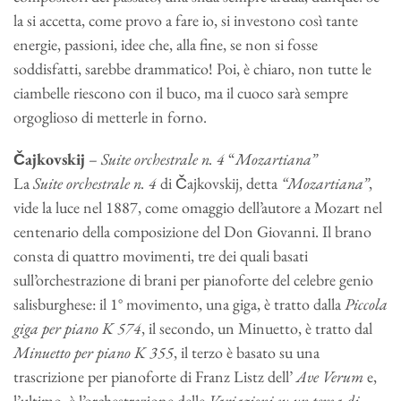
la si accetta, come provo a fare io, si investono così tante
energie, passioni, idee che, alla fine, se non si fosse
soddisfatti, sarebbe drammatico! Poi, è chiaro, non tutte le
ciambelle riescono con il buco, ma il cuoco sarà sempre
orgoglioso di metterle in forno.
Čajkovskij
–
Suite orchestrale n. 4
“
Mozartiana”
La
Suite orchestrale n
. 4
di Čajkovskij, detta
“Mozartiana”
,
vide la luce nel 1887, come omaggio dell’autore a Mozart nel
centenario della composizione del Don Giovanni. Il brano
consta di quattro movimenti, tre dei quali basati
sull’orchestrazione di brani per pianoforte del celebre genio
salisburghese: il 1° movimento, una giga, è tratto dalla
Piccola
giga per piano K 574
, il secondo, un Minuetto, è tratto dal
Minuetto per piano K 355
, il terzo è basato su una
trascrizione per pianoforte di Franz Listz dell’
Ave Verum
e,
l’ultimo, è l’orchestrazione delle
Variazioni su un tema di