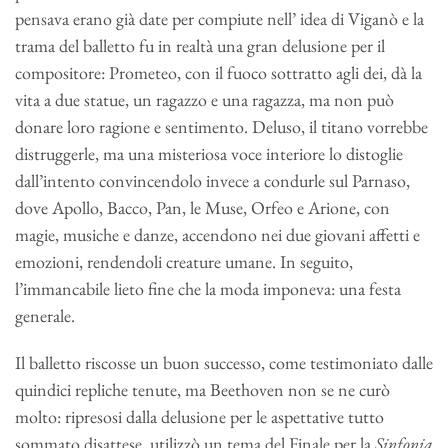
pensava erano già date per compiute nell’ idea di Viganò e la
trama del balletto fu in realtà una gran delusione per il
compositore: Prometeo, con il fuoco sottratto agli dei, dà la
vita a due statue, un ragazzo e una ragazza, ma non può
donare loro ragione e sentimento. Deluso, il titano vorrebbe
distruggerle, ma una misteriosa voce interiore lo distoglie
dall’intento convincendolo invece a condurle sul Parnaso,
dove Apollo, Bacco, Pan, le Muse, Orfeo e Arione, con
magie, musiche e danze, accendono nei due giovani affetti e
emozioni, rendendoli creature umane. In seguito,
l’immancabile lieto fine che la moda imponeva: una festa
generale.
Il balletto riscosse un buon successo, come testimoniato dalle
quindici repliche tenute, ma Beethoven non se ne curò
molto: ripresosi dalla delusione per le aspettative tutto
sommato disattese, utilizzò un tema del Finale per la
Sinfonia