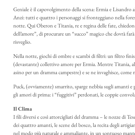
Geniale è il capovolgimento della scena: Ermia e Lisandro
Anzi: tutti e quattro i personaggi si fronteggiano nella fore
notte. Qui Oberon e Titania, re e regina delle fate, chiedono
dell’amore”, di procurare un “succo” magico che dovrà farà 
risveglio.
Nella notte, giochi di ombre e scambi di filtri: un filtro fi
(devastante) collettivo amore per Ermia. Mentre Titania, al 
asino per un dramma campestre) e se ne invaghisce, come 
Puck, (ovviamente) smarrito, sparge nebbia sugli amanti e pe
gli amori di prima: i “fuggitivi” perdonati, le coppie convo
Il Clima
I fili diversi e così attorcigliati del dramma – le nozze di Tes
dei quattro amanti, le scene del bosco, la recita degli artigia
nel modo più naturale e ammaliante, in un sontuoso mantell