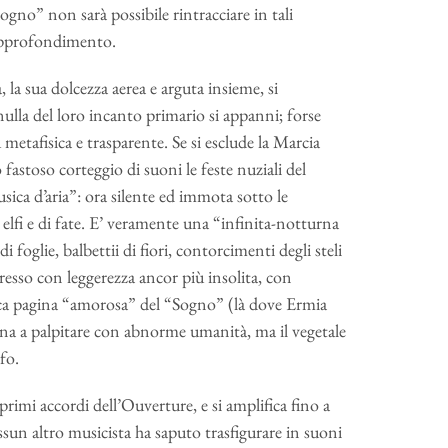
Sogno” non sarà possibile rintracciare in tali
 approfondimento.
, la sua dolcezza aerea e arguta insieme, si
lla del loro incanto primario si appanni; forse
metafisica e trasparente. Se si esclude la Marcia
uo fastoso corteggio di suoni le feste nuziali del
ica d’aria”: ora silente ed immota sotto le
i elfi e di fate. E’ veramente una “infinita-notturna
di foglie, balbettii di fiori, contorcimenti degli steli
presso con leggerezza ancor più insolita, con
nica pagina “amorosa” del “Sogno” (là dove Ermia
nna a palpitare con abnorme umanità, ma il vegetale
fo.
imi accordi dell’Ouverture, e si amplifica fino a
sun altro musicista ha saputo trasfigurare in suoni