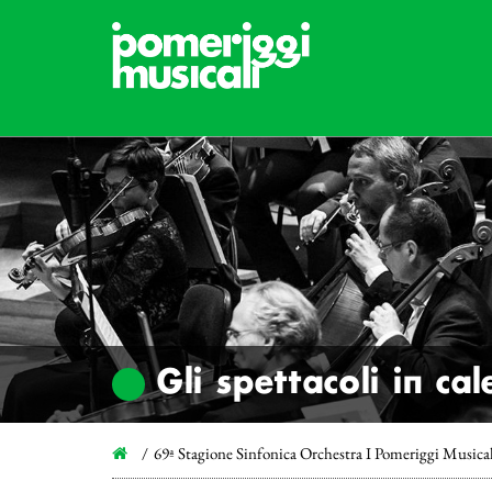
Gli spettacoli in ca
69ª Stagione Sinfonica Orchestra I Pomeriggi Musica