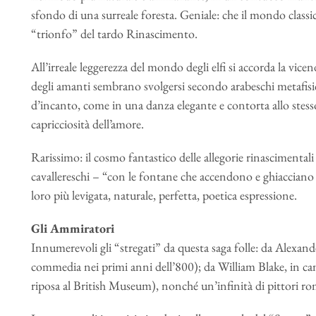
sfondo di una surreale foresta. Geniale: che il mondo class
“trionfo” del tardo Rinascimento.
All’irreale leggerezza del mondo degli elfi si accorda la vice
degli amanti sembrano svolgersi secondo arabeschi metafisici
d’incanto, come in una danza elegante e contorta allo stes
capricciosità dell’amore.
Rarissimo: il cosmo fantastico delle allegorie rinascimenta
cavallereschi – “con le fontane che accendono e ghiacciano 
loro più levigata, naturale, perfetta, poetica espressione.
Gli Ammiratori
Innumerevoli gli “stregati” da questa saga folle: da Alexan
commedia nei primi anni dell’800); da William Blake, in ca
riposa al British Museum), nonché un’infinità di pittori ro