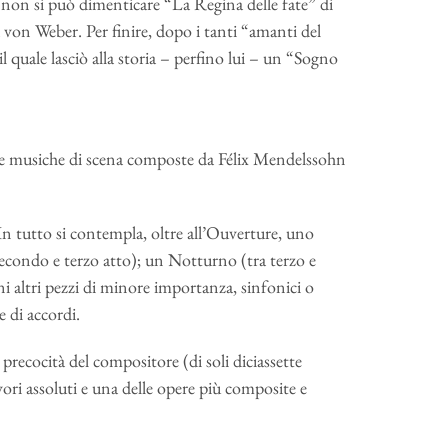
 non si può dimenticare “La Regina delle fate” di
von Weber. Per finire, dopo i tanti “amanti del
 quale lasciò alla storia – perfino lui – un “Sogno
 le musiche di scena composte da Félix Mendelssohn
In tutto si contempla, oltre all’Ouverture, uno
secondo e terzo atto); un Notturno (tra terzo e
ni altri pezzi di minore importanza, sinfonici o
ne di accordi.
recocità del compositore (di soli diciassette
vori assoluti e una delle opere più composite e