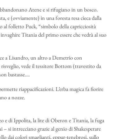
 abbandonano Atene e si rifugiano in un bosco.
sta, e (ovviamente) in una foresta resa cieca dalla
 al folletto Puck, “simbolo della capricciosità
invaghire Titania del primo essere che vedrà al suo
nisce a Lisandro, un altro a Demetrio con
risveglio, vede il tessitore Bottom (travestito da
non bastasse….
rmette riappacificazioni. L’erba magica fa fiorire
lano a nozze.
eo e di Ippolita, la lite di Oberon e Titania, la fuga
ni – si intrecciano grazie al genio di Shakesperare
o dai colori smaglianti, eppur-tenebrosi, sullo