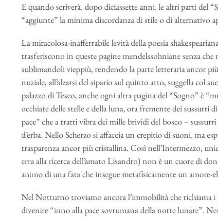
E quando scriverà, dopo diciassette anni, le altri parti del “
“aggiunte” la minima discordanza di stile o di alternativo
La miracolosa-inafferrabile levità della poesia shakespeariana
trasferiscono in queste pagine mendelssohniane senza che nu
sublimandoli vieppiù, rendendo la parte letteraria ancor più 
nuziale, all’alzarsi del sipario sul quinto atto, suggella col s
palazzo di Teseo, anche ogni altra pagina del “Sogno” è “mus
occhiate delle stelle e della luna, ora fremente dei sussurri d
pace” che a tratti vibra dei mille brividi del bosco – sussurri 
d’erba. Nello Scherzo si affaccia un crepitio di suoni, ma es
trasparenza ancor più cristallina. Così nell’Intermezzo, u
erra alla ricerca dell’amato Lisandro) non è un cuore di do
animo di una fata che insegue metafisicamente un amore-el
Nel Notturno troviamo ancora l’immobilità che richiama i pr
divenire “inno alla pace sovrumana della notte lunare”. Nes