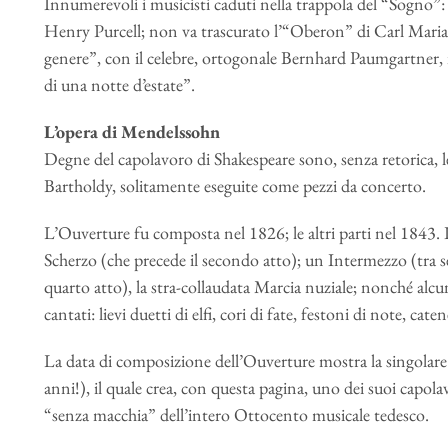
Innumerevoli i musicisti caduti nella trappola del “Sogno”:
Henry Purcell; non va trascurato l’“Oberon” di Carl Maria 
genere”, con il celebre, ortogonale Bernhard Paumgartner, il
di una notte d’estate”.
L’opera di Mendelssohn
Degne del capolavoro di Shakespeare sono, senza retorica,
Bartholdy, solitamente eseguite come pezzi da concerto.
L’Ouverture fu composta nel 1826; le altri parti nel 1843. 
Scherzo (che precede il secondo atto); un Intermezzo (tra 
quarto atto), la stra-collaudata Marcia nuziale; nonché alcu
cantati: lievi duetti di elfi, cori di fate, festoni di note, cate
La data di composizione dell’Ouverture mostra la singolare p
anni!), il quale crea, con questa pagina, uno dei suoi capola
“senza macchia” dell’intero Ottocento musicale tedesco.