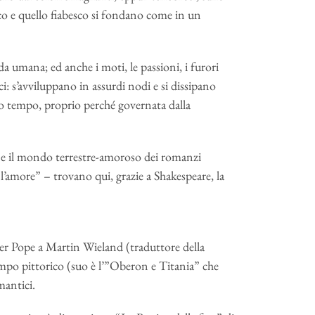
ico e quello fiabesco si fondano come in un
nda umana; ed anche i moti, le passioni, i furori
: s’avviluppano in assurdi nodi e si dissipano
so tempo, proprio perché governata dalla
li e il mondo terrestre-amoroso dei romanzi
l’amore” – trovano qui, grazie a Shakespeare, la
der Pope a Martin Wieland (traduttore della
mpo pittorico (suo è l’”Oberon e Titania” che
mantici.