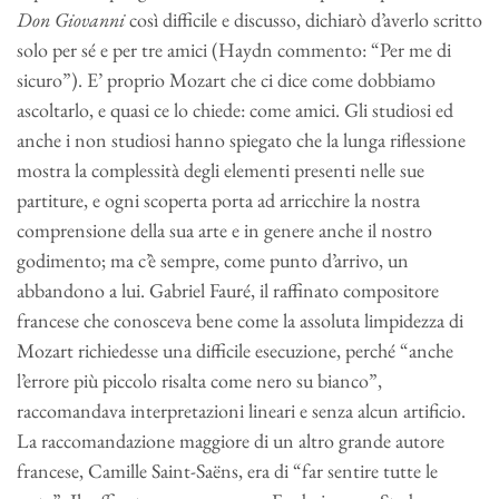
Don Giovanni
così difficile e discusso, dichiarò d’averlo scritto
solo per sé e per tre amici (Haydn commento: “Per me di
sicuro”). E’ proprio Mozart che ci dice come dobbiamo
ascoltarlo, e quasi ce lo chiede: come amici. Gli studiosi ed
anche i non studiosi hanno spiegato che la lunga riflessione
mostra la complessità degli elementi presenti nelle sue
partiture, e ogni scoperta porta ad arricchire la nostra
comprensione della sua arte e in genere anche il nostro
godimento; ma c’è sempre, come punto d’arrivo, un
abbandono a lui. Gabriel Fauré, il raffinato compositore
francese che conosceva bene come la assoluta limpidezza di
Mozart richiedesse una difficile esecuzione, perché “anche
l’errore più piccolo risalta come nero su bianco”,
raccomandava interpretazioni lineari e senza alcun artificio.
La raccomandazione maggiore di un altro grande autore
francese, Camille Saint-Saëns, era di “far sentire tutte le