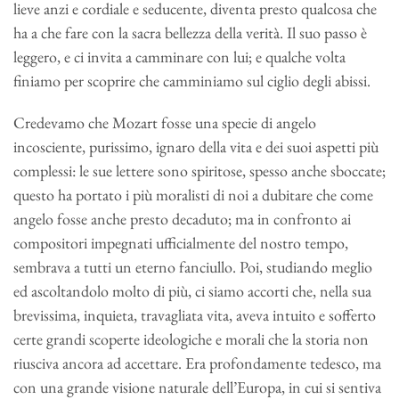
lieve anzi e cordiale e seducente, diventa presto qualcosa che
ha a che fare con la sacra bellezza della verità. Il suo passo è
leggero, e ci invita a camminare con lui; e qualche volta
finiamo per scoprire che camminiamo sul ciglio degli abissi.
Credevamo che Mozart fosse una specie di angelo
incosciente, purissimo, ignaro della vita e dei suoi aspetti più
complessi: le sue lettere sono spiritose, spesso anche sboccate;
questo ha portato i più moralisti di noi a dubitare che come
angelo fosse anche presto decaduto; ma in confronto ai
compositori impegnati ufficialmente del nostro tempo,
sembrava a tutti un eterno fanciullo. Poi, studiando meglio
ed ascoltandolo molto di più, ci siamo accorti che, nella sua
brevissima, inquieta, travagliata vita, aveva intuito e sofferto
certe grandi scoperte ideologiche e morali che la storia non
riusciva ancora ad accettare. Era profondamente tedesco, ma
con una grande visione naturale dell’Europa, in cui si sentiva