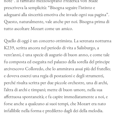
note”. Il raffinato mezzosoprano Frederica von Stade
prescriveva la semplicità: “Bisogna seguire l’istinto e
adeguarsi alla sincerità emotiva che invade ogni sua pagina”.
Questo, naturalmente, vale anche per noi. Bisogna prima di
tutto ascoltare Mozart come un amico.
Quello di oggi è un concerto ottimista. La serenata notturna
K239, scritta ancora nel periodo di vita a Salisburgo, a
vent’anni, è una specie di augurio di buon anno, e come tale
fu composta ed eseguita nel palazzo della sorella del principe
arcivescovo Colloredo, che lo ammirava assai più del fratello;
e doveva esserci una regìa di postazioni e degli strumenti,
perché risulta scritta per due piccole orchestre, una di archi,
l’altra di archi e timpani; mette di buon umore, nella sua
affettuosa spontaneità; e fa capire immediatamente a noi, e
forse anche a qualcuno ai suoi tempi, che Mozart era nato
infallibile nella forma e prediletto dagli dei della melodia.