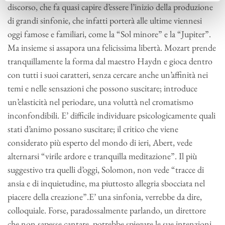
discorso, che fa quasi capire d’essere l’inizio della produzione
di grandi sinfonie, che infatti porterà alle ultime viennesi
oggi famose e familiari, come la “Sol minore” e la “Jupiter”.
Ma insieme si assapora una felicissima libertà. Mozart prende
tranquillamente la forma dal maestro Haydn e gioca dentro
con tutti i suoi caratteri, senza cercare anche un’affinità nei
temi e nelle sensazioni che possono suscitare; introduce
un’elasticità nel periodare, una voluttà nel cromatismo
inconfondibili. E’ difficile individuare psicologicamente quali
stati d’animo possano suscitare; il critico che viene
considerato più esperto del mondo di ieri, Abert, vede
alternarsi “virile ardore e tranquilla meditazione”. Il più
suggestivo tra quelli d’oggi, Solomon, non vede “tracce di
ansia e di inquietudine, ma piuttosto allegria sbocciata nel
piacere della creazione”.E’ una sinfonia, verrebbe da dire,
colloquiale. Forse, paradossalmente parlando, un direttore
che non sapesse cantare, potrebbe spiegare le sue intenzioni