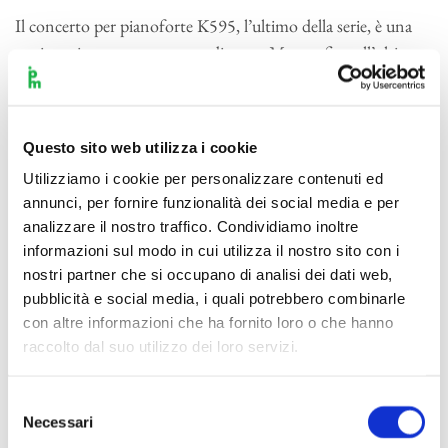
Il concerto per pianoforte K595, l’ultimo della serie, è una
testimonianza commovente di come Mozart fino all’ultimo
– siamo nell’anno della morte – anche nelle difficoltà in cui si
arrabattava, sia rimasto fedele al proposito di cogliere ogni
occasione per attingere alla grandezza. Doveva infatti essere
Questo sito web utilizza i cookie
scritta per un pianista di non grandi meriti: non ne
Utilizziamo i cookie per personalizzare contenuti ed
conosciamo nemmeno il nome, ma vediamo rispettato il suo
annunci, per fornire funzionalità dei social media e per
livello nelle scarse difficoltà tecniche. E così Mozart rinuncia
analizzare il nostro traffico. Condividiamo inoltre
al virtuosismo, non pone particolari problemi nel rapporto
informazioni sul modo in cui utilizza il nostro sito con i
con l’orchestra, ma si porta completamente fuori da ogni
nostri partner che si occupano di analisi dei dati web,
concetto di esibizione o di successo, chiedendo agli interpreti
pubblicità e social media, i quali potrebbero combinarle
scioltezza, fiducia, intimità. Lascia nascere le frasi come dalle
con altre informazioni che ha fornito loro o che hanno
raccolto dal suo utilizzo dei loro servizi.
dita, quasi fiorissero da sole come nel primo tempo, o le fa
arrivare come nella memoria da lontano con echi di canzoni
popolari, che prendono all’istante ampiezza e meraviglia,
Selezione
Necessari
del
come nell’
adagio.
Quando lo eseguì Mozart al pianoforte, fu