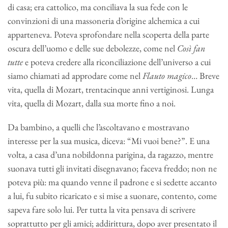
di casa; era cattolico, ma conciliava la sua fede con le
convinzioni di una massoneria d’origine alchemica a cui
apparteneva. Poteva sprofondare nella scoperta della parte
oscura dell’uomo e delle sue debolezze, come nel
Così fan
tutte
e poteva credere alla riconciliazione dell’universo a cui
siamo chiamati ad approdare come nel
Flauto magico
… Breve
vita, quella di Mozart, trentacinque anni vertiginosi. Lunga
vita, quella di Mozart, dalla sua morte fino a noi.
Da bambino, a quelli che l’ascoltavano e mostravano
interesse per la sua musica, diceva: “Mi vuoi bene?”. E una
volta, a casa d’una nobildonna parigina, da ragazzo, mentre
suonava tutti gli invitati disegnavano; faceva freddo; non ne
poteva più: ma quando venne il padrone e si sedette accanto
a lui, fu subito ricaricato e si mise a suonare, contento, come
sapeva fare solo lui. Per tutta la vita pensava di scrivere
soprattutto per gli amici; addirittura, dopo aver presentato il