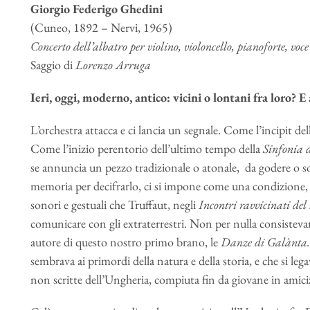
Giorgio Federigo Ghedini
(Cuneo, 1892 – Nervi, 1965)
Concerto dell’albatro per violino, violoncello, pianoforte, voce
Saggio di
Lorenzo Arruga
Ieri, oggi, moderno, antico: vicini o lontani fra loro? E 
L’orchestra attacca e ci lancia un segnale. Come l’incipit d
Come l’inizio perentorio dell’ultimo tempo della
Sinfonia
se annuncia un pezzo tradizionale o atonale, da godere o so
memoria per decifrarlo, ci si impone come una condizione, 
sonori e gestuali che Truffaut, negli
Incontri ravvicinati del 
comunicare con gli extraterrestri. Non per nulla consistev
autore di questo nostro primo brano, le
Danze di Gal
à
nta
sembrava ai primordi della natura e della storia, e che si leg
non scritte dell’Ungheria, compiuta fin da giovane in amici