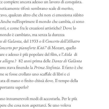
vece compiere ancora adesso un lavoro di conquista.
neticamente tifosi: sembrano scale di merito,
bravo, qualcun altro che chi non ci emoziona sùbito
li. Anche nell’esprimere il mondo che cambia, ci sono
nti, e come fra le creazioni artistiche? Dove lo
l mondo è cambiato, ma senza la durezza
e di Galanta,
del 1933 o il
Concerto dell’Albatro
oncerto per pianoforte K467
di Mozart, quello
re e adesso è più popolare del film, e l’
Aida
di
 allegra.
? 82 anni prima delle
Danze di Galànta
hms stava finendo la
Prima Sinfonia.
Il fatto è che
se fosse crollato uno scaffale di libri e ci
ta di mano o finito chissà dove. Il tempo della
portante saperlo?
ano innumerevoli modi di accostarla. Per le più
apere che cosa non aspettarci. Se uno voleva