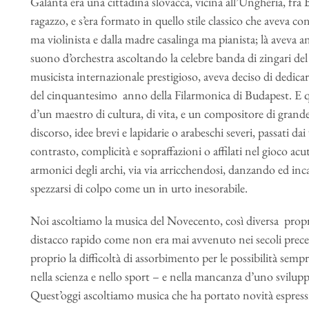
Galànta era una cittadina slovacca, vicina all’Ungheria, fr
ragazzo, e s’era formato in quello stile classico che aveva c
ma violinista e dalla madre casalinga ma pianista; là aveva 
suono d’orchestra ascoltando la celebre banda di zingari del
musicista internazionale prestigioso, aveva deciso di dedica
del cinquantesimo anno della Filarmonica di Budapest. E que
d’un maestro di cultura, di vita, e un compositore di grande
discorso, idee brevi e lapidarie o arabeschi severi, passati da
contrasto, complicità e sopraffazioni o affilati nel gioco acu
armonici degli archi, via via arricchendosi, danzando ed inc
spezzarsi di colpo come un in urto inesorabile.
Noi ascoltiamo la musica del Novecento, così diversa propri
distacco rapido come non era mai avvenuto nei secoli preced
proprio la difficoltà di assorbimento per le possibilità sem
nella scienza e nello sport – e nella mancanza d’uno svilupp
Quest’oggi ascoltiamo musica che ha portato novità espress