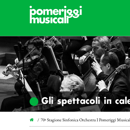
Gli spettacoli in ca
70ª Stagione Sinfonica Orchestra I Pomeriggi Musica