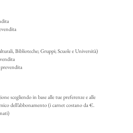
ndita
revendita
turali, Biblioteche; Gruppi; Scuole e Università)
evendita
+ prevendita
gione scegliendo in base alle tue preferenze e alle
omico dell’abbonamento (i carnet costano da €.
nati)