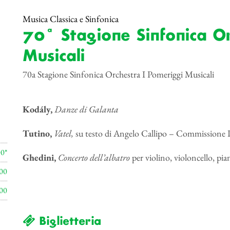
Musica Classica e Sinfonica
70ª Stagione Sinfonica O
Musicali
70a Stagione Sinfonica Orchestra I Pomeriggi Musicali
Kodály,
Danze di Galanta
Tutino,
Vatel,
su testo di Angelo Callipo – Commissione I
00*
Ghedini,
Concerto dell’albatro
per violino, violoncello, pia
00
00
Biglietteria