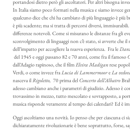
portandosi dietro però gli ascoltatori. Per altri bisogna in
In Italia siamo poco formati nella musica e siamo invece ge
qualcuno dice che chi ha cambiato di più linguaggio è più 
è più scadente; ma si tratta di percorsi diversi, immisurabi
differenze notevoli. Come si misurano le distanze fra gli eve
sconvolgimento di linguaggi non c’è stato, si avverte che i
dell’impatto per accogliere la nuova esperienza. Fra le
Danz
del 1945 e oggi passano 82 e 70 anni, come fra il famoso
C
dall’Adagio rapinoso, che il film
Elvira Madigan
rese popola
Verdi, o come invece fra
Lucia di Lammermoor
e
La vedova
nasceva il
Rigoletto,
70 prima del
Concerto dell’Albatro
Bra
adesso cambiano anche i parametri di giudizio. Adesso è come 
trovassimo in mezzo, tutto mescolato e sovrapposto, a porta
musica risponde veramente al tempo dei calendari? Ed è im
Oggi ascoltiamo una novità. Io penso che per ciascuna ci si
dichiaratamente rivoluzionarie è bene soprattutto, forse, s