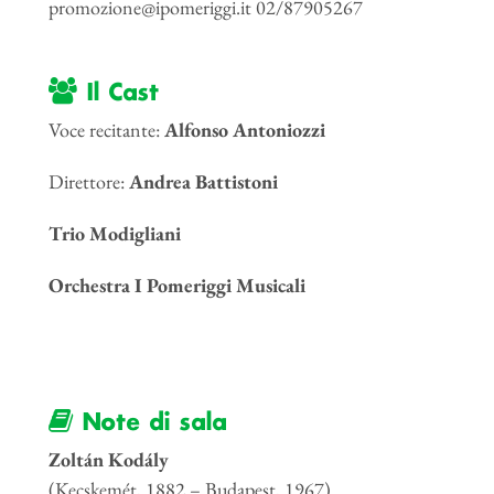
promozione@ipomeriggi.it 02/87905267
Il Cast
Voce recitante:
Alfonso Antoniozzi
Direttore:
Andrea Battistoni
Trio Modigliani
Orchestra I Pomeriggi Musicali
Note di sala
Zoltán Kodály
(Kecskemét, 1882 – Budapest, 1967)