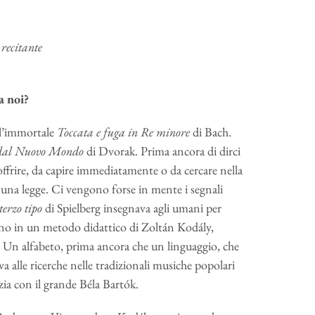
 recitante
a noi?
ell’immortale
Toccata e fuga in Re minore
di Bach.
 dal Nuovo Mondo
di Dvorak. Prima ancora di dirci
ffrire, da capire immediatamente o da cercare nella
una legge. Ci vengono forse in mente i segnali
terzo tipo
di Spielberg insegnava agli umani per
ano in un metodo didattico di Zoltán Kodály,
.
Un alfabeto, prima ancora che un linguaggio, che
ava alle ricerche nelle tradizionali musiche popolari
zia con il grande Béla Bartók.