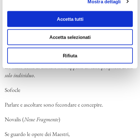
Mostra dettagli
Jean Paul (
Die unsichtbare Loge
)
Accetta tutti
L’intelletto
è un diamante che, se levigato dall’ironia, brilla
assai più splendidamente, ma che rimane pur sempre un
diamante anche senza levigatura.
Accetta selezionati
Young
Rifiuta
Lo stato cessa di esistere non appena diviene proprietà di
un
solo individuo
.
Sofocle
Parlare e ascoltare sono fecondare e concepire.
Novalis (
Neue Fragmente
)
Se guardo le opere dei Maestri,