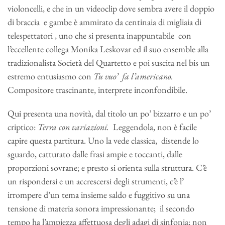
violoncelli, e che in un videoclip dove sembra avere il doppio
di braccia e gambe è ammirato da centinaia di migliaia di
telespettatori , uno che si presenta inappuntabile con
l’eccellente collega Monika Leskovar ed il suo ensemble alla
tradizionalista Società del Quartetto e poi suscita nel bis un
estremo entusiasmo con
Tu vuo’ fa l’americano.
Compositore trascinante, interprete inconfondibile.
Qui presenta una novità, dal titolo un po’ bizzarro e un po’
criptico:
Terra con variazioni.
Leggendola, non è facile
capire questa partitura. Uno la vede classica, distende lo
sguardo, catturato dalle frasi ampie e toccanti, dalle
proporzioni sovrane; e presto si orienta sulla struttura. C’è
un rispondersi e un accrescersi degli strumenti, c’è l’
irrompere d’un tema insieme saldo e fuggitivo su una
tensione di materia sonora impressionante; il secondo
tempo ha l’ampiezza affettuosa degli adagi di sinfonia; non