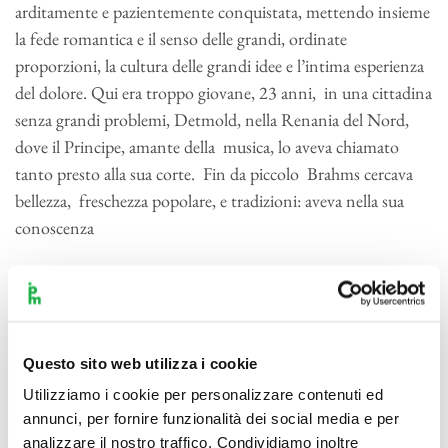
arditamente e pazientemente conquistata, mettendo insieme
la fede romantica e il senso delle grandi, ordinate
proporzioni, la cultura delle grandi idee e l’intima esperienza
del dolore. Qui era troppo giovane, 23 anni, in una cittadina
senza grandi problemi, Detmold, nella Renania del Nord,
dove il Principe, amante della musica, lo aveva chiamato
tanto presto alla sua corte. Fin da piccolo Brahms cercava
bellezza, freschezza popolare, e tradizioni: aveva nella sua
conoscenza
il repertorio leggero ungherese ed austriaco. Aveva però
anche una consapevole passione per la grande tradizione
classica e distese la sua arte in una lunga composizione ben
sonora, senza lo spessore massiccio costante d’una sinfonia,
Questo sito web utilizza i cookie
lunga però quasi tre quarti d’ora, anche troppo secondo i
Utilizziamo i cookie per personalizzare contenuti ed
pareri di studiosi e ascoltatori, ma piena di dettagli
annunci, per fornire funzionalità dei social media e per
liberamente meravigliosi: imitazioni di pifferi e cornamuse,
analizzare il nostro traffico. Condividiamo inoltre