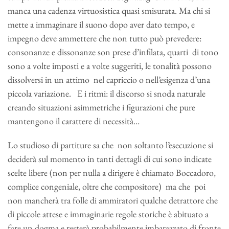
manca una cadenza virtuosistica quasi smisurata. Ma chi si
mette a immaginare il suono dopo aver dato tempo, e
impegno deve ammettere che non tutto può prevedere:
consonanze e dissonanze son prese d’infilata, quarti di tono
sono a volte imposti e a volte suggeriti, le tonalità possono
dissolversi in un attimo nel capriccio o nell’esigenza d’una
piccola variazione. E i ritmi: il discorso si snoda naturale
creando situazioni asimmetriche i figurazioni che pure
mantengono il carattere di necessità…
Lo studioso di partiture sa che non soltanto l’esecuzione si
deciderà sul momento in tanti dettagli di cui sono indicate
scelte libere (non per nulla a dirigere è chiamato Boccadoro,
complice congeniale, oltre che compositore) ma che poi
non mancherà tra folle di ammiratori qualche detrattore che
di piccole attese e immaginarie regole storiche è abituato a
fare un dogma e resterà probabilmente imbarazzato di fronte