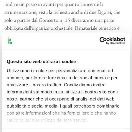
inoltre un passo in avanti per quanto concerne la
strumentazione, vista la richiesta anche di due fagotti, che
solo a partire dal Concerto n. 15 diverranno una parte
obbligata dell’organico orchestrale. Il materiale tematico è
molto vario e coordinato con una struttura ampia e molto
innovativa: nel primo tempo si noti la vasta esposizione
orchestrale dei temi principali; il secondo movimento si
distingue, come già nel Concerto n. 9, per la sua grandezza e
Questo sito web utilizza i cookie
profondità di espressione, ciò che anticipa quelli che saranno
Utilizziamo i cookie per personalizzare contenuti ed
i conseguimenti successivi della lunga serie dei 27 concerti
annunci, per fornire funzionalità dei social media e per
per pianoforte di Mozart. Scritto nel 1932 da Poulenc su
analizzare il nostro traffico. Condividiamo inoltre
commissione della principessa e mecenate Winnaretta Singer
informazioni sul modo in cui utilizza il nostro sito con i
de Polignac, il Concerto per due pianoforti costituisce una
nostri partner che si occupano di analisi dei dati web,
pubblicità e social media, i quali potrebbero combinarle
delle opere conclusive del primo periodo compositivo di
con altre informazioni che ha fornito loro o che hanno
Francis Poulenc, fortemente influenzata dal Concerto in Sol
raccolto dal suo utilizzo dei loro servizi.
maggiore di Ravel, allora da poco eseguito a Parigi. Per il
resto questo lavoro è, per ammissione dello stesso autore, un