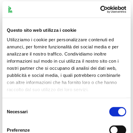
possa essere stato il primo grande compositore a guadagnarsi
da vivere senza essere alle strette dipendenze di nessuno.
Ecco il testo di Ries (22 ottobre 1803): “[Beethoven]
avrebbe molto piacere di dedicare la stessa a Bonaparte, se
Questo sito web utilizza i cookie
non fosse che [il principe] Lobkowitz la vuole avere da sei
Utilizziamo i cookie per personalizzare contenuti ed
mesi e vuole dargli 400 fiorini, e pertanto verrà [solo]
annunci, per fornire funzionalità dei social media e per
chiamata Bonaparte”. Si trattava dunque di una dedica a
analizzare il nostro traffico. Condividiamo inoltre
pagamento per il principe austriaco Lobkowitz, una prassi
informazioni sul modo in cui utilizza il nostro sito con i
che a leggere le lettere di Beethoven risulta perfettamente
nostri partner che si occupano di analisi dei dati web,
pubblicità e social media, i quali potrebbero combinarle
comprensibile, e la prospettiva di un lauto compenso
con altre informazioni che ha fornito loro o che hanno
contava dunque per lui ben più di ogni altra considerazione,
raccolto dal suo utilizzo dei loro servizi.
tanto meno di quelle politiche. Niente di nuovo sotto il sole,
neanche sul versante beethoveniano (per gli addetti ai lavori:
Selezione
so bene che circolano versioni edulcolorate di questa missiva
Necessari
del
di Ries, ma l’originale tedesco è a disposizione di tutti per
consenso
un’attenta verifica).
Preferenze