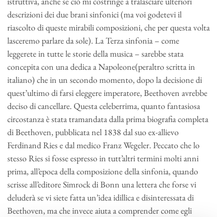
istruttiva, anche se ciò mi costringe a tralasciare ulteriori
descrizioni dei due brani sinfonici (ma voi godetevi il
riascolto di queste mirabili composizioni, che per questa volta
lasceremo parlare da sole). La Terza sinfonia – come
leggerete in tutte le storie della musica – sarebbe stata
concepita con una dedica a Napoleone(peraltro scritta in
italiano) che in un secondo momento, dopo la decisione di
quest’ultimo di farsi eleggere imperatore, Beethoven avrebbe
deciso di cancellare. Questa celeberrima, quanto fantasiosa
circostanza è stata tramandata dalla prima biografia completa
di Beethoven, pubblicata nel 1838 dal suo ex-allievo
Ferdinand Ries e dal medico Franz Wegeler. Peccato che lo
stesso Ries si fosse espresso in tutt’altri termini molti anni
prima, all’epoca della composizione della sinfonia, quando
scrisse all’editore Simrock di Bonn una lettera che forse vi
deluderà se vi siete fatta un’idea idillica e disinteressata di
Beethoven, ma che invece aiuta a comprender come egli