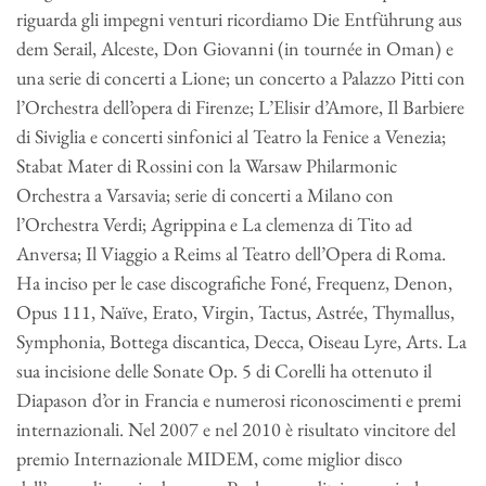
riguarda gli impegni venturi ricordiamo Die Entführung aus
dem Serail, Alceste, Don Giovanni (in tournée in Oman) e
una serie di concerti a Lione; un concerto a Palazzo Pitti con
l’Orchestra dell’opera di Firenze; L’Elisir d’Amore, Il Barbiere
di Siviglia e concerti sinfonici al Teatro la Fenice a Venezia;
Stabat Mater di Rossini con la Warsaw Philarmonic
Orchestra a Varsavia; serie di concerti a Milano con
l’Orchestra Verdi; Agrippina e La clemenza di Tito ad
Anversa; Il Viaggio a Reims al Teatro dell’Opera di Roma.
Ha inciso per le case discografiche Foné, Frequenz, Denon,
Opus 111, Naïve, Erato, Virgin, Tactus, Astrée, Thymallus,
Symphonia, Bottega discantica, Decca, Oiseau Lyre, Arts. La
sua incisione delle Sonate Op. 5 di Corelli ha ottenuto il
Diapason d’or in Francia e numerosi riconoscimenti e premi
internazionali. Nel 2007 e nel 2010 è risultato vincitore del
premio Internazionale MIDEM, come miglior disco