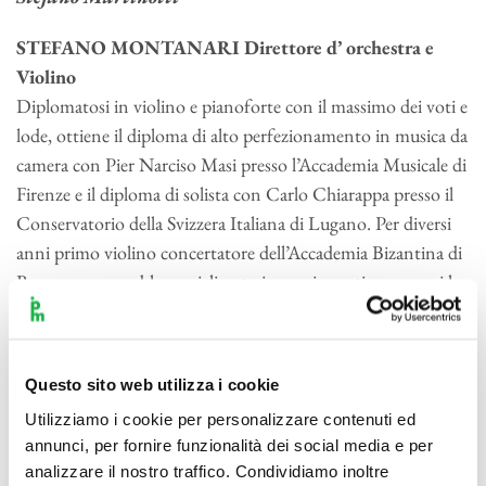
STEFANO MONTANARI Direttore d’ orchestra e
Violino
Diplomatosi in violino e pianoforte con il massimo dei voti e
lode, ottiene il diploma di alto perfezionamento in musica da
camera con Pier Narciso Masi presso l’Accademia Musicale di
Firenze e il diploma di solista con Carlo Chiarappa presso il
Conservatorio della Svizzera Italiana di Lugano. Per diversi
anni primo violino concertatore dell’Accademia Bizantina di
Ravenna, ensemble specializzato in musica antica, con cui ha
effettuato tournée in tutto il mondo, collabora inoltre con i
più importanti esponenti nel campo della musica antica ed è
docente di violino barocco presso l’Accademia Internazionale
Questo sito web utilizza i cookie
della Musica di Milano. È stato inoltre docente dei Corsi di
Utilizziamo i cookie per personalizzare contenuti ed
alto perfezionamento di Musica Antica di Urbino, nonché
annunci, per fornire funzionalità dei social media e per
del corso di II livello di violino barocco presso il
analizzare il nostro traffico. Condividiamo inoltre