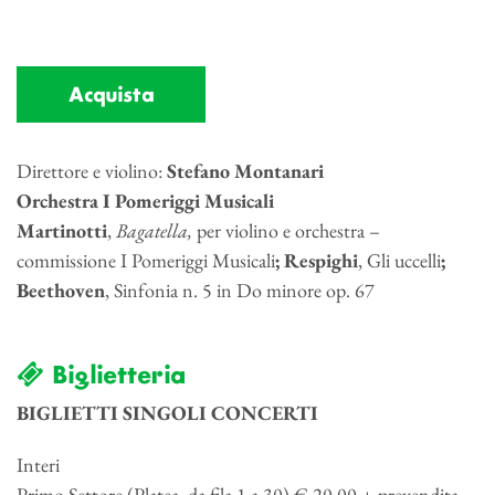
Acquista
Direttore e violino:
Stefano Montanari
Orchestra I Pomeriggi Musicali
Martinotti
,
Bagatella,
per violino e orchestra –
commissione I Pomeriggi Musicali
; Respighi
, Gli uccelli
;
Beethoven
, Sinfonia n. 5 in Do minore op. 67
Biglietteria
BIGLIETTI SINGOLI CONCERTI
Interi
Primo Settore (Platea, da fila 1 a 30) € 20,00 + prevendita