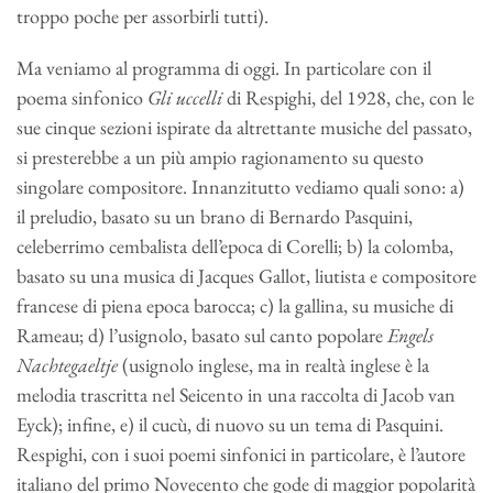
troppo poche per assorbirli tutti).
Ma veniamo al programma di oggi. In particolare con il
poema sinfonico
Gli uccelli
di Respighi, del 1928, che, con le
sue cinque sezioni ispirate da altrettante musiche del passato,
si presterebbe a un più ampio ragionamento su questo
singolare compositore. Innanzitutto vediamo quali sono: a)
il preludio, basato su un brano di Bernardo Pasquini,
celeberrimo cembalista dell’epoca di Corelli; b) la colomba,
basato su una musica di Jacques Gallot, liutista e compositore
francese di piena epoca barocca; c) la gallina, su musiche di
Rameau; d) l’usignolo, basato sul canto popolare
Engels
Nachtegaeltje
(usignolo inglese, ma in realtà inglese è la
melodia trascritta nel Seicento in una raccolta di Jacob van
Eyck); infine, e) il cucù, di nuovo su un tema di Pasquini.
Respighi, con i suoi poemi sinfonici in particolare, è l’autore
italiano del primo Novecento che gode di maggior popolarità