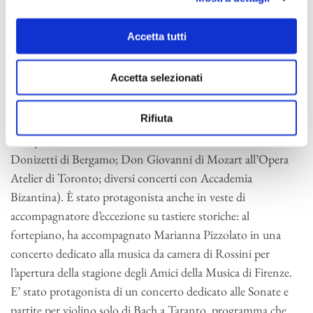
altri suoi impegni passati segnaliamo: Così fan tutte, Nozze
di Figaro, Don Giovannie Carmen all’Opéra de Lyon;
Accetta tutti
Semiramide Riconosciuta di Porpora al Festival di Beaune,
alla testa dell’Accademia Bizantina; Don Giovanni all’Opera
Accetta selezionati
Atelier di Toronto; Così fan tutte al Teatro Donizetti di
Bergamo. Intensa anche la sua attività alla tastiera, che lo
Rifiuta
impegna regolarmente come direttore dal cembalo e dal
fortepiano (L’Elisir d’amore e La Cecchina al Teatro
Donizetti di Bergamo; Don Giovanni di Mozart all’Opera
Atelier di Toronto; diversi concerti con Accademia
Bizantina). È stato protagonista anche in veste di
accompagnatore d’eccezione su tastiere storiche: al
fortepiano, ha accompagnato Marianna Pizzolato in una
concerto dedicato alla musica da camera di Rossini per
l’apertura della stagione degli Amici della Musica di Firenze.
E’ stato protagonista di un concerto dedicato alle Sonate e
partite per violino solo di Bach a Taranto, programma che