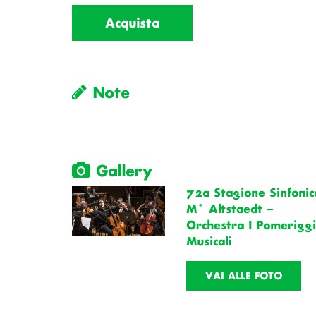
Acquista
Note
Gallery
72a Stagione Sinfonic
M° Altstaedt –
Orchestra I Pomerigg
Musicali
VAI ALLE FOTO