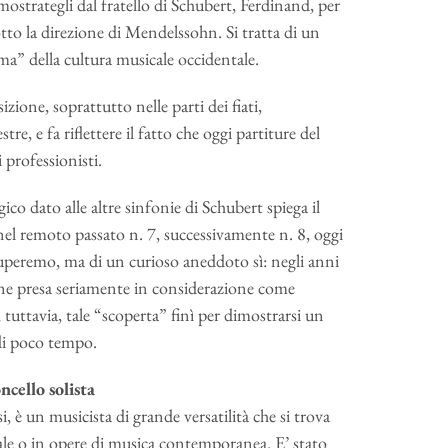
mostrategli dal fratello di Schubert, Ferdinand, per
tto la direzione di Mendelssohn. Si tratta di un
ma” della cultura musicale occidentale.
zione, soprattutto nelle parti dei fiati,
re, e fa riflettere il fatto che oggi partiture del
 professionisti.
gico dato alle altre sinfonie di Schubert spiega il
nel remoto passato n. 7, successivamente n. 8, oggi
occuperemo, ma di un curioso aneddoto sì: negli anni
ne presa seriamente in considerazione come
uttavia, tale “scoperta” finì per dimostrarsi un
di poco tempo.
ello solista
i, è un musicista di grande versatilità che si trova
ale o in opere di musica contemporanea. E’ stato