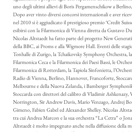
uno degli ultimi allievi di Boris Pergamenschikow a Berlino
Dopo aver vinto diversi concorsi internazionali e aver ricev
nel 2010 si è aggiudicato il prestigioso premio ‘Credit Suiss
esibirsi con la Filarmonica di Vienna diretta da Gustavo D
Nicolas Altstaedt ha fatto parte del progetto New Generati
della BBC, ai Proms e alla Wigmore Hall. Eventi delle stag
Tonhalle di Zurigo, la Tchaikovsky Symphony Orchestra, 
Filarmonica Ceca e la Filarmonica dei Paesi Bassi, le Orches
Filarmonica di Rotterdam, la Tapiola Sinfonietta, l’Orchest
Radio di Vienna, Berlino, Hannover, Francoforte, Stoccard
Melbourne e della Nuova Zelanda, i Bamberger Symphonike
Stoccarda con direttori del calibro di Vladimir Ashkenazy, 
Norrington, Sir Andrew Davis, Mario Venzago, Andrej Bore
Gimeno, Fabien Gabel ed Alexander Shelley. Nicolas Altstae
tra cui Andrea Marcon e la sua orchestra “La Cetra” o Jon
Altstaedt è molto impegnato anche nella diffusione della 