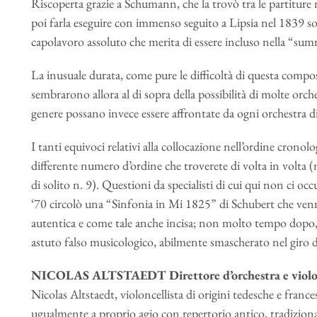
Riscoperta grazie a Schumann, che la trovò tra le partiture 
poi farla eseguire con immenso seguito a Lipsia nel 1839 so
capolavoro assoluto che merita di essere incluso nella “sum
La inusuale durata, come pure le difficoltà di questa composi
sembrarono allora al di sopra della possibilità di molte orchest
genere possano invece essere affrontate da ogni orchestra di
I tanti equivoci relativi alla collocazione nell’ordine cronolo
differente numero d’ordine che troverete di volta in volta (
di solito n. 9). Questioni da specialisti di cui qui non ci 
‘70 circolò una “Sinfonia in Mi 1825” di Schubert che ven
autentica e come tale anche incisa; non molto tempo dopo, t
astuto falso musicologico, abilmente smascherato nel giro 
NICOLAS ALTSTAEDT Direttore d’orchestra e violonc
Nicolas Altstaedt, violoncellista di origini tedesche e frances
ugualmente a proprio agio con repertorio antico, tradizion