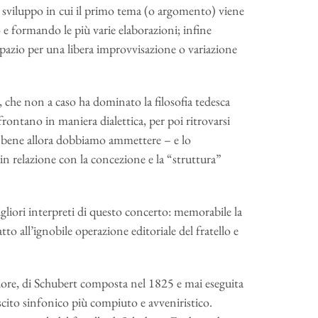
i sviluppo in cui il primo tema (o argomento) viene
 e formando le più varie elaborazioni; infine
spazio per una libera improvvisazione o variazione
l, che non a caso ha dominato la filosofia tedesca
frontano in maniera dialettica, per poi ritrovarsi
o è, bene allora dobbiamo ammettere – e lo
in relazione con la concezione e la “struttura”
gliori interpreti di questo concerto: memorabile la
tto all’ignobile operazione editoriale del fratello e
iore, di Schubert composta nel 1825 e mai eseguita
ascito sinfonico più compiuto e avveniristico.