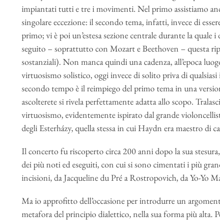
impiantati tutti e tre i movimenti. Nel primo assistiamo an
singolare eccezione: il secondo tema, infatti, invece di essere 
primo; vi è poi un’estesa sezione centrale durante la quale i
seguito – soprattutto con Mozart e Beethoven – questa rip
sostanziali). Non manca quindi una cadenza, all’epoca luog
virtuosismo solistico, oggi invece di solito priva di qualsia
secondo tempo è il reimpiego del primo tema in una versio
ascolterete si rivela perfettamente adatta allo scopo. Tralasci
virtuosismo, evidentemente ispirato dal grande violoncellist
degli Esterházy, quella stessa in cui Haydn era maestro di ca
Il concerto fu riscoperto circa 200 anni dopo la sua stesur
dei più noti ed eseguiti, con cui si sono cimentati i più gra
incisioni, da Jacqueline du Pré a Rostropovich, da Yo-Yo M
Ma io approfitto dell’occasione per introdurre un argomen
metafora del principio dialettico, nella sua forma più alta.