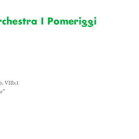
rchestra I Pomeriggi
b. VIIb:1
de”