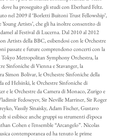
, dove ha proseguito gli studi con Eberhard Feltz.
uto nel 2009 il ‘Borletti Buitoni Trust Fellowship’,
e Young Artists’, che gli ha inoltre consentito di
udamel al Festival di Lucerna. Dal 2010 al 2012
on Artists della BBC, esibendosi con le Orchestre
ioni passate e future comprendono concerti con la
la Tokyo Metropolitan Symphony Orchestra, la
tre Sinfoniche di Vienna e Stavanger, la
ra Simon Bolivar, le Orchestre Sinfoniche della
a ed Helsinki, le Orchestre Sinfoniche di
r e le Orchestre da Camera di Monaco, Zurigo e
Vladimir Fedoseyev, Sir Neville Marriner, Sir Roger
yko, Vassily Sinaisky, Adam Fischer, Gustavo
dt si esibisce anche gruppi su strumenti d’epoca
athan Cohen e l’ensemble “Arcangelo”. Nicolas
musica contemporanea ed ha tenuto le prime