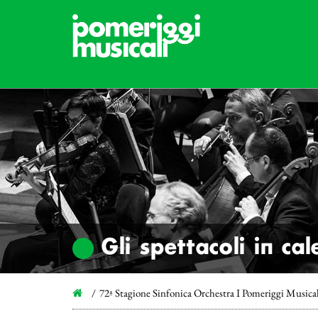
Gli spettacoli in ca
72ª Stagione Sinfonica Orchestra I Pomeriggi Musica