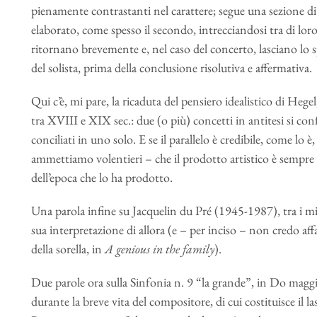
pienamente contrastanti nel carattere; segue una sezione d
elaborato, come spesso il secondo, intrecciandosi tra di loro
ritornano brevemente e, nel caso del concerto, lasciano lo 
del solista, prima della conclusione risolutiva e affermativa.
Qui c’è, mi pare, la ricaduta del pensiero idealistico di Hege
tra XVIII e XIX sec.: due (o più) concetti in antitesi si con
conciliati in uno solo. E se il parallelo è credibile, come l
ammettiamo volentieri – che il prodotto artistico è sempre 
dell’epoca che lo ha prodotto.
Una parola infine su Jacquelin du Pré (1945-1987), tra i mi
sua interpretazione di allora (e – per inciso – non credo affa
della sorella, in
A genious in the family
).
Due parole ora sulla Sinfonia n. 9 “la grande”, in Do magg
durante la breve vita del compositore, di cui costituisce il l