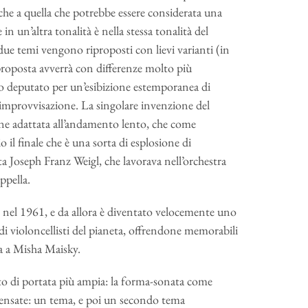
che a quella che potrebbe essere considerata una
in un’altra tonalità è nella stessa tonalità del
 due temi vengono riproposti con lievi varianti (in
roposta avverrà con differenze molto più
o deputato per un’esibizione estemporanea di
si improvvisazione. La singolare invenzione del
ne adattata all’andamento lento, che come
o il finale che è una sorta di esplosione di
a Joseph Franz Weigl, che lavorava nell’orchestra
ppella.
a, nel 1961, e da allora è diventato velocemente uno
ndi violoncellisti del pianeta, offrendone memorabili
a a Misha Maisky.
to di portata più ampia: la forma-sonata come
 Pensate: un tema, e poi un secondo tema