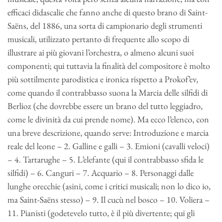
efficaci didascalie che fanno anche di questo brano di Saint-
Saëns, del 1886, una sorta di campionario degli strumenti
musicali, utilizzato pertanto di frequente allo scopo di
illustrare ai più giovani l’orchestra, o almeno alcuni suoi
componenti; qui tuttavia la finalità del compositore è molto
più sottilmente parodistica e ironica rispetto a Prokof’ev,
come quando il contrabbasso suona la Marcia delle silfidi di
Berlioz (che dovrebbe essere un brano del tutto leggiadro,
come le divinità da cui prende nome). Ma ecco l’elenco, con
una breve descrizione, quando serve: Introduzione e marcia
reale del leone – 2. Galline e galli – 3. Emioni (cavalli veloci)
– 4. Tartarughe – 5. L’elefante (qui il contrabbasso sfida le
silfidi) – 6. Canguri – 7. Acquario – 8. Personaggi dalle
lunghe orecchie (asini, come i critici musicali; non lo dico io,
ma Saint-Saëns stesso) – 9. Il cucù nel bosco – 10. Voliera –
11. Pianisti (godetevelo tutto, è il più divertente; qui gli