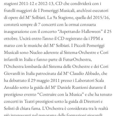
stagioni 2011-12 e 2012-13, CD che condividerà con i
fratelli maggiori de I Pomeriggi Musicali, anch’essi esecutori
di opere del M° Solbiati. La 9a Stagione, quella del 2015/16,
consterà sempre di 7 concerti con la ormai consueta
inaugurazione con il concerto “Aspettando Halloween” il 25
ottobre. Uscirà entro l’anno il CD registrato da i PPM a
marzo con le musiche del M° Solbiati. I Piccoli Pomeriggi
Musicali sono Nucleo aderente al Sistema-Orchestre e Cori
infantili in Italia e fanno parte di FuturOrchestra,
l’Orchestra lombarda del Sistema delle Orchestre e dei Cori
Giovanili in Italia patrocinata dal M° Claudio Abbado, che
ha debuttato il 29 maggio 2011 presso i Laboratori Scala
Ansaldo sotto la guida del M° Daniele Rustioni durante il
prestigioso evento “Costruire con la Musica” e che ha tenuto
concerti in Teatri prestigiosi sotto la guida di Direttori e
Solisti di chiara fama. L’Orchestra è considerata tra le realtà
più interessanti nel panorama delle formazioni giovanili.