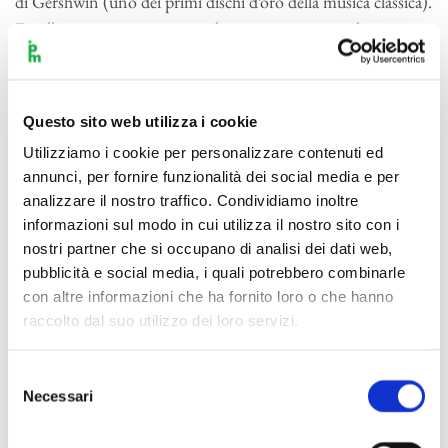
di Gershwin (uno dei primi dischi d’oro della musica classica).
Da allora sono protagoniste di una carriera straordinaria con
concerti in tutto il mondo. Ospiti regolari delle orchestre più
prestigiose, hanno suonato, fra l’altro, con i Berliner
Philharmoniker, l’Orchestra Sinfonica della Bayerischer
Questo sito web utilizza i cookie
Rundfunk, le Orchestre Sinfoniche di Boston, Chicago e
Utilizziamo i cookie per personalizzare contenuti ed
Cleveland, la Gewandhausorchester di Lipsia, la London
annunci, per fornire funzionalità dei social media e per
Symphony Orchestra e La London Philharmonic Orchestra,
analizzare il nostro traffico. Condividiamo inoltre
la Los Angeles Philharmonic, la Philadelphia Orchestra, la
informazioni sul modo in cui utilizza il nostro sito con i
Staatskapelle di Dresda, i Wiener Philharmoniker e
nostri partner che si occupano di analisi dei dati web,
l’Orchestra Filarmonica della Scala. Fra i direttori con cui
pubblicità e social media, i quali potrebbero combinarle
hanno collaborato si annoverano Semyon Bychkov, Sir
con altre informazioni che ha fornito loro o che hanno
raccolto dal suo utilizzo dei loro servizi.
Colin Davis, Gustavo Dudamel, Charles Dutoit, Sir John
Eliot Gardiner, Migue Harth-Bedoya, Kristjan e Paavo Jarvi,
Selezione
Zubin Mehta, Seiji Ozawa, Antonio Pappano, Georges
Necessari
del
Pretre, Sir Simon Ratte, Esa-Pekka Salonen, Leonard Slatkin
consenso
e Michael Tilson-Thomas. Katia e Marielle Labèque suonano