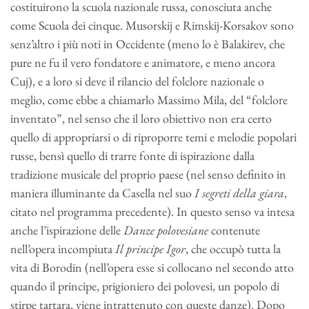
costituirono la scuola nazionale russa, conosciuta anche
come Scuola dei cinque. Musorskij e Rimskij-Korsakov sono
senz’altro i più noti in Occidente (meno lo è Balakirev, che
pure ne fu il vero fondatore e animatore, e meno ancora
Cuj), e a loro si deve il rilancio del folclore nazionale o
meglio, come ebbe a chiamarlo Massimo Mila, del “folclore
inventato”, nel senso che il loro obiettivo non era certo
quello di appropriarsi o di riproporre temi e melodie popolari
russe, bensì quello di trarre fonte di ispirazione dalla
tradizione musicale del proprio paese (nel senso definito in
maniera illuminante da Casella nel suo
I segreti della giara
,
citato nel programma precedente). In questo senso va intesa
anche l’ispirazione delle
Danze polovesiane
contenute
nell’opera incompiuta
Il principe Igor
, che occupò tutta la
vita di Borodin (nell’opera esse si collocano nel secondo atto
quando il principe, prigioniero dei polovesi, un popolo di
stirpe tartara, viene intrattenuto con queste danze). Dopo