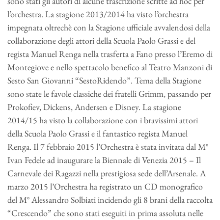
sono stati gli autori di alcune trascrizione scritte ad hoc per
l’orchestra. La stagione 2013/2014 ha visto l’orchestra
impegnata oltrechè con la Stagione ufficiale avvalendosi della
collaborazione degli attori della Scuola Paolo Grassi e del
regista Manuel Renga nella trasferta a Fano presso l’Eremo di
Montegiove e nello spettacolo benefico al Teatro Manzoni di
Sesto San Giovanni “SestoRidendo”. Tema della Stagione
sono state le favole classiche dei fratelli Grimm, passando per
Prokofiev, Dickens, Andersen e Disney. La stagione
2014/15 ha visto la collaborazione con i bravissimi attori
della Scuola Paolo Grassi e il fantastico regista Manuel
Renga. Il 7 febbraio 2015 l’Orchestra è stata invitata dal M°
Ivan Fedele ad inaugurare la Biennale di Venezia 2015 – Il
Carnevale dei Ragazzi nella prestigiosa sede dell’Arsenale. A
marzo 2015 l’Orchestra ha registrato un CD monografico
del M° Alessandro Solbiati incidendo gli 8 brani della raccolta
“Crescendo” che sono stati eseguiti in prima assoluta nelle