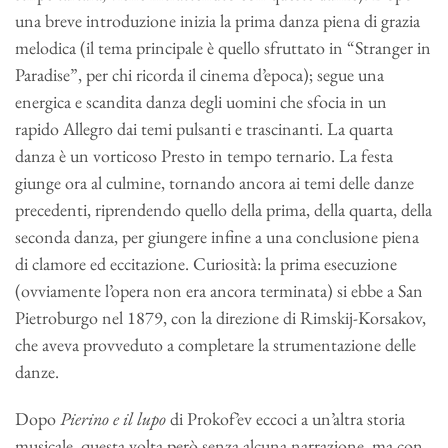
una breve introduzione inizia la prima danza piena di grazia
melodica (il tema principale è quello sfruttato in “Stranger in
Paradise”, per chi ricorda il cinema d’epoca); segue una
energica e scandita danza degli uomini che sfocia in un
rapido Allegro dai temi pulsanti e trascinanti. La quarta
danza è un vorticoso Presto in tempo ternario. La festa
giunge ora al culmine, tornando ancora ai temi delle danze
precedenti, riprendendo quello della prima, della quarta, della
seconda danza, per giungere infine a una conclusione piena
di clamore ed eccitazione. Curiosità: la prima esecuzione
(ovviamente l’opera non era ancora terminata) si ebbe a San
Pietroburgo nel 1879, con la direzione di Rimskij-Korsakov,
che aveva provveduto a completare la strumentazione delle
danze.
Dopo
Pierino e il lupo
di Prokof’ev eccoci a un’altra storia
musicale, questa volta però senza alcuna narrazione, ma con