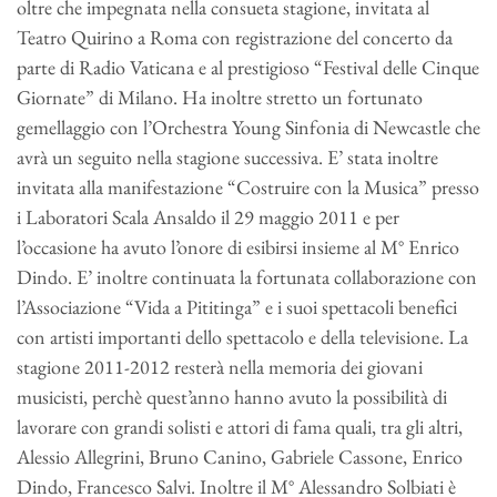
oltre che impegnata nella consueta stagione, invitata al
Teatro Quirino a Roma con registrazione del concerto da
parte di Radio Vaticana e al prestigioso “Festival delle Cinque
Giornate” di Milano. Ha inoltre stretto un fortunato
gemellaggio con l’Orchestra Young Sinfonia di Newcastle che
avrà un seguito nella stagione successiva. E’ stata inoltre
invitata alla manifestazione “Costruire con la Musica” presso
i Laboratori Scala Ansaldo il 29 maggio 2011 e per
l’occasione ha avuto l’onore di esibirsi insieme al M° Enrico
Dindo. E’ inoltre continuata la fortunata collaborazione con
l’Associazione “Vida a Pititinga” e i suoi spettacoli benefici
con artisti importanti dello spettacolo e della televisione. La
stagione 2011-2012 resterà nella memoria dei giovani
musicisti, perchè quest’anno hanno avuto la possibilità di
lavorare con grandi solisti e attori di fama quali, tra gli altri,
Alessio Allegrini, Bruno Canino, Gabriele Cassone, Enrico
Dindo, Francesco Salvi. Inoltre il M° Alessandro Solbiati è