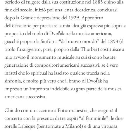
periodo di fulgore dalla sua costituzione nel 1885 e sino alla
fine del secolo, iniziò poi una lenta decadenza, conclusasi
dopo la Grande depressione del 1929. Approfitto
dell’occasione per precisare la mia idea già espressa più sopra a
proposito del ruolo di Dvořák nella musica americana,
giacché proprio la Sinfonia “dal nuovo mondo” del 1893 (il
titolo fu suggerito, pare, proprio dalla Thurber) costituisce a
mio avviso il monumento musicale su cui si sono basate
generazione di compositori americani successivi: se è vero
infatti che lo spiritual ha lasciato qualche traccia nella
sinfonia, è molto più vero che il brano di Dvořák ha
impresso un’impronta indelebile su gran parte della musica
americana successiva.
Chiudo con un accenno a Futurorchestra, che eseguirà il
concerto con la presenza di tre ospiti “al femminile”: le due
sorelle Labèque (bentornate a Milano!) e di una virtuosa