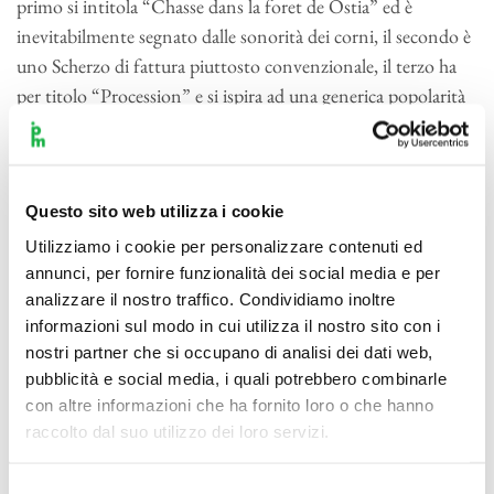
primo si intitola “Chasse dans la foret de Ostia” ed è
inevitabilmente segnato dalle sonorità dei corni, il secondo è
uno Scherzo di fattura piuttosto convenzionale, il terzo ha
per titolo “Procession” e si ispira ad una generica popolarità
religiosa di sapore mediterraneo. Il quarto, infine, un Allegro
vivacissimo, dichiara apertamente il proprio intento
descrittivo: “Carnaval à Rome”.
Questo sito web utilizza i cookie
Orchestra I Pomeriggi Musicali
Utilizziamo i cookie per personalizzare contenuti ed
27 novembre 1945, ore 17.30: al Teatro Nuovo di Milano
annunci, per fornire funzionalità dei social media e per
debutta l’Orchestra I Pomeriggi Musicali. In programma
analizzare il nostro traffico. Condividiamo inoltre
Mozart e Beethoven accostati a Stravinskij e Prokov’ev.
informazioni sul modo in cui utilizza il nostro sito con i
nostri partner che si occupano di analisi dei dati web,
Nell’immediato dopoguerra, nel pieno fervore della
pubblicità e social media, i quali potrebbero combinarle
ricostruzione, l’impresario teatrale Remigio Paone e il critico
con altre informazioni che ha fornito loro o che hanno
musicale Ferdinando Ballo lanciano la nuova formazione con
raccolto dal suo utilizzo dei loro servizi.
un progetto di straordinaria attualità: dare alla città
un’orchestra da camera con un solido repertorio classico ed
Selezione