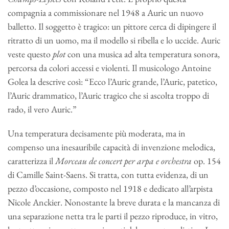
compagnia a commissionare nel 1948 a Auric un nuovo
balletto. Il soggetto è tragico: un pittore cerca di dipingere il
ritratto di un uomo, ma il modello si ribella e lo uccide. Auric
veste questo
plot
con una musica ad alta temperatura sonora,
percorsa da colori accessi e violenti. Il musicologo Antoine
Golea la descrive così: “Ecco l’Auric grande, l’Auric, patetico,
l’Auric drammatico, l’Auric tragico che si ascolta troppo di
rado, il vero Auric.”
Una temperatura decisamente più moderata, ma in
compenso una inesauribile capacità di invenzione melodica,
caratterizza il
Morceau de concert per arpa e orchestra
op. 154
di Camille Saint-Saens. Si tratta, con tutta evidenza, di un
pezzo d’occasione, composto nel 1918 e dedicato all’arpista
Nicole Anckier. Nonostante la breve durata e la mancanza di
una separazione netta tra le parti il pezzo riproduce, in vitro,