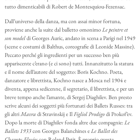
tutto dimenticabili di Robert de Montesquiou-Fezensac.
Dall’universo della danza, ma con assai minor fortuna,
proviene anche la suite dal balletto omonimo
Le peintre et
son model
di Georges Auric, andato in scena a Parigi nel 1949
(scene e costumi di Balthus, coreografie di Leonide Massine).
Peccato perché gli ingredienti per un successo ben più
appariscente c’erano (e ci sono) tutti. Innanzitutto la statura
e il nome dell’autore del soggetto: Boris Kochno. Poeta,
danzatore e librettista, Kochno nasce a Mosca nel 1904 e
diventa, appena sedicenne, il segretario, il librettista, e per un
breve tempo anche l’amante, di Sergej Diaghilev. Ben presto
scrive alcuni dei soggetti più fortunati dei Ballets Russes: tra
gli altri
Mavra
di Stravinskij e Il
Figliol Prodigo
di Prokof’ev.
Dopo la morte di Diaghilev fonda altre due compagnie:
Le
Ballets 1933
con Georges Balanchines e
Le Ballet des
Champs-Elysées
con Roland Petit. È proprio questa