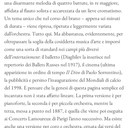
una disarmante melodia di quattro battute, in re maggiore,
affidata al flauto solista e accarezzata da un lieve cromatismo.
Un tema unico che nel corso del brano – appena sei minuti
di durata – viene ripresa, ripetuta e leggermente variata
dall’orchestra. Tutto qui. Ma abbastanza, evidentemente, per
oltrepassare la soglia della cosiddetta musica d’arte e imporsi
come una sorta di standard nei campi più diversi
dell’
entertainment
: il balletto (Diaghilev la inserisce nel
repertorio dei Ballets Russes nel 1917), il cinema (ultima
apparizione in ordine di tempo
Il Divo
di Paolo Sorrentino),
la pubblicità e persino l’inaugurazione del Mondiali di calcio
del 1998. E pensare che la genesi di questa pagina semplice ed
incantata non è stata affatto lineare. La prima versione è per
pianoforte, la seconda è per piccola orchestra, mentre la
terza, messa a punto nel 1887, è quella che viene poi eseguita
ai Concerts Lamoureux di Parigi l’anno successivo. Ma esiste
anche una versione per coro e orchestra, ornata dai versi del