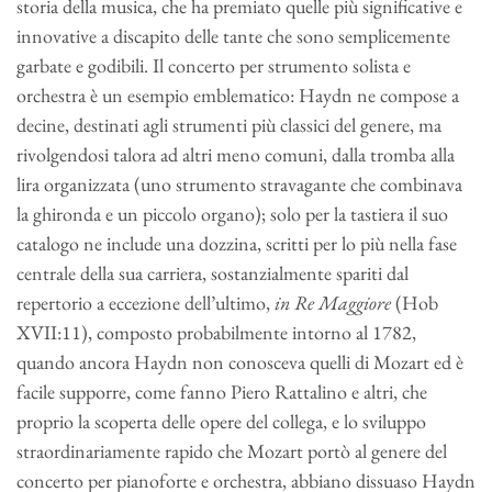
storia della musica, che ha premiato quelle più significative e
innovative a discapito delle tante che sono semplicemente
garbate e godibili. Il concerto per strumento solista e
orchestra è un esempio emblematico: Haydn ne compose a
decine, destinati agli strumenti più classici del genere, ma
rivolgendosi talora ad altri meno comuni, dalla tromba alla
lira organizzata (uno strumento stravagante che combinava
la ghironda e un piccolo organo); solo per la tastiera il suo
catalogo ne include una dozzina, scritti per lo più nella fase
centrale della sua carriera, sostanzialmente spariti dal
repertorio a eccezione dell’ultimo,
in Re Maggiore
(Hob
XVII:11), composto probabilmente intorno al 1782,
quando ancora Haydn non conosceva quelli di Mozart ed è
facile supporre, come fanno Piero Rattalino e altri, che
proprio la scoperta delle opere del collega, e lo sviluppo
straordinariamente rapido che Mozart portò al genere del
concerto per pianoforte e orchestra, abbiano dissuaso Haydn