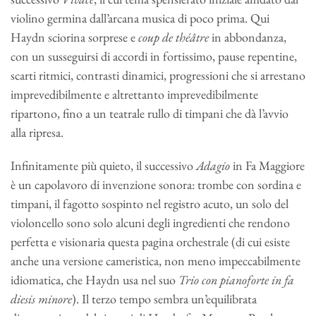
violino germina dall’arcana musica di poco prima. Qui
Haydn sciorina sorprese e
coup
de théâtre
in abbondanza,
con un susseguirsi di accordi in fortissimo, pause repentine,
scarti ritmici, contrasti dinamici, progressioni che si arrestano
imprevedibilmente e altrettanto imprevedibilmente
ripartono, fino a un teatrale rullo di timpani che dà l’avvio
alla ripresa.
Infinitamente più quieto, il successivo
Adagio
in Fa Maggiore
è un capolavoro di invenzione sonora: trombe con sordina e
timpani, il fagotto sospinto nel registro acuto, un solo del
violoncello sono solo alcuni degli ingredienti che rendono
perfetta e visionaria questa pagina orchestrale (di cui esiste
anche una versione cameristica, non meno impeccabilmente
idiomatica, che Haydn usa nel suo
Trio
con pianoforte in fa
diesis minore
). Il terzo tempo sembra un’equilibrata