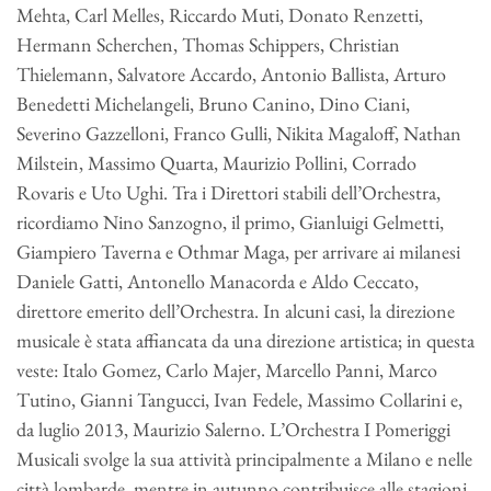
Mehta, Carl Melles, Riccardo Muti, Donato Renzetti,
Hermann Scherchen, Thomas Schippers, Christian
Thielemann, Salvatore Accardo, Antonio Ballista, Arturo
Benedetti Michelangeli, Bruno Canino, Dino Ciani,
Severino Gazzelloni, Franco Gulli, Nikita Magaloff, Nathan
Milstein, Massimo Quarta, Maurizio Pollini, Corrado
Rovaris e Uto Ughi. Tra i Direttori stabili dell’Orchestra,
ricordiamo Nino Sanzogno, il primo, Gianluigi Gelmetti,
Giampiero Taverna e Othmar Maga, per arrivare ai milanesi
Daniele Gatti, Antonello Manacorda e Aldo Ceccato,
direttore emerito dell’Orchestra. In alcuni casi, la direzione
musicale è stata affiancata da una direzione artistica; in questa
veste: Italo Gomez, Carlo Majer, Marcello Panni, Marco
Tutino, Gianni Tangucci, Ivan Fedele, Massimo Collarini e,
da luglio 2013, Maurizio Salerno. L’Orchestra I Pomeriggi
Musicali svolge la sua attività principalmente a Milano e nelle
città lombarde, mentre in autunno contribuisce alle stagioni