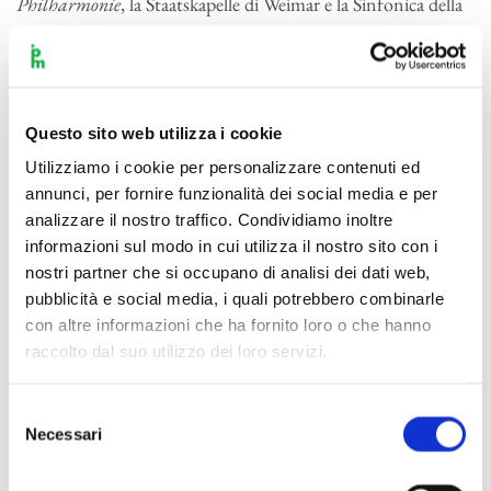
Philharmonie
, la Staatskapelle di Weimar e la Sinfonica della
Radio Tedesca Centrale. E’ stato direttore artistico
dell’Orchestra dell’Università di Ilmenau e dell’Orchestra
Accademica di Göttingen. Dall’aprile 2016 è titolare di una
borsa di studio del
German Music Council
(un programma a
Questo sito web utilizza i cookie
supporto dei giovani direttori di talento) e, dopo aver vinto il
Utilizziamo i cookie per personalizzare contenuti ed
quattordicesimo ‘Concorso di Direzione Donatella Flick &
annunci, per fornire funzionalità dei social media e per
LSO’, è stato nominato ‘direttore assistente’ alla
London
analizzare il nostro traffico. Condividiamo inoltre
Symphony Orchestra
, collaborando da vicino sia con i
informazioni sul modo in cui utilizza il nostro sito con i
direttori musicali sia con i direttori d’orchestra ospiti.
nostri partner che si occupano di analisi dei dati web,
pubblicità e social media, i quali potrebbero combinarle
Il suo debutto pubblico alla direzione d’orchestra è avvenuto
con altre informazioni che ha fornito loro o che hanno
con la LSO nel marzo 2017, quando ha accettato una
raccolto dal suo utilizzo dei loro servizi.
sostituzione all’ultimo momento per dirigere il primo
concerto della storia di una orchestra britannica in Vietnam,
Selezione
Necessari
evento tenuto all’aperto di fronte a un pubblico di 60000
del
consenso
persone. E’ stato poi invitato a dirigere l’Orchestra Haydn di