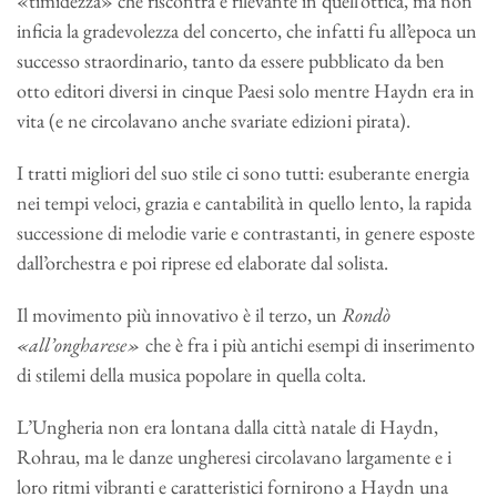
«timidezza» che riscontra è rilevante in quell’ottica, ma non
inficia la gradevolezza del concerto, che infatti fu all’epoca un
successo straordinario, tanto da essere pubblicato da ben
otto editori diversi in cinque Paesi solo mentre Haydn era in
vita (e ne circolavano anche svariate edizioni pirata).
I tratti migliori del suo stile ci sono tutti: esuberante energia
nei tempi veloci, grazia e cantabilità in quello lento, la rapida
successione di melodie varie e contrastanti, in genere esposte
dall’orchestra e poi riprese ed elaborate dal solista.
Il movimento più innovativo è il terzo, un
Rondò
«all’ongharese»
che è fra i più antichi esempi di inserimento
di stilemi della musica popolare in quella colta.
L’Ungheria non era lontana dalla città natale di Haydn,
Rohrau, ma le danze ungheresi circolavano largamente e i
loro ritmi vibranti e caratteristici fornirono a Haydn una