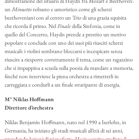
dimostrazione del situarsi di Haydn fra Mozart e Beethoven:
un
Minuetto
robusto e umoristico come gli scherzi
beethoveniani con al centro un Trio di una grazia squisita
che ricorda il primo. Nel
Finale
della Sinfonia, come in
quello del Concerto, Haydn prende a prestito un motivo
popolare e conclude con uno dei suoi più riusciti scherzi
musicali: i violini sembrano bloccarsi e incespicare senza
riuscire a riesporre correttamente il tema, come un ragazzino
che si impappina a scuola sulla poesia da mandare a memoria,
finché non interviene la piena orchestra a rimetterli in
carreggiata e condurli a un finale straripante di energia.
M° Niklas Hoffmann
Direttore d’orchestra
Niklas Benjamin Hoffmann, nato nel 1990 a Iserlohn, in
Germania, ha iniziato gli studi musicali all’età di sei anni,
prendendo lezioni di pianoforte. Ha in seguito studiato il