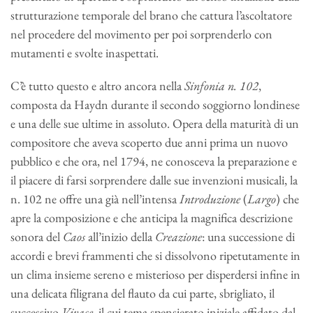
strutturazione temporale del brano che cattura l’ascoltatore
nel procedere del movimento per poi sorprenderlo con
mutamenti e svolte inaspettati.
C’è tutto questo e altro ancora nella
Sinfonia n. 102
,
composta da Haydn durante il secondo soggiorno londinese
e una delle sue ultime in assoluto. Opera della maturità di un
compositore che aveva scoperto due anni prima un nuovo
pubblico e che ora, nel 1794, ne conosceva la preparazione e
il piacere di farsi sorprendere dalle sue invenzioni musicali, la
n. 102 ne offre una già nell’intensa
Introduzione
(
Largo
) che
apre la composizione e che anticipa la magnifica descrizione
sonora del
Caos
all’inizio della
Creazione
: una successione di
accordi e brevi frammenti che si dissolvono ripetutamente in
un clima insieme sereno e misterioso per disperdersi infine in
una delicata filigrana del flauto da cui parte, sbrigliato, il
successivo
Vivace
, il cui tema spensierato iniziale affidato dal