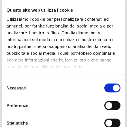
Kong nella Grande Messa in do minore K.427 di Mozart e lo
stesso anno ha debuttato anche alla Biennale Musica di
Questo sito web utilizza i cookie
Venezia.
Utilizziamo i cookie per personalizzare contenuti ed
annunci, per fornire funzionalità dei social media e per
Ha inoltre collaborato con solisti come Mario Brunello,
analizzare il nostro traffico. Condividiamo inoltre
Vittorio Grigolo, Alessandro Carbonare, Gautier Capuçon,
informazioni sul modo in cui utilizza il nostro sito con i
Francesco Meli, Giovanni Sollima, Francesca Dego e Daniel
nostri partner che si occupano di analisi dei dati web,
Müller-Schott.
pubblicità e social media, i quali potrebbero combinarle
con altre informazioni che ha fornito loro o che hanno
È stato scelto dalla Presidenza del Senato per dirigere il
raccolto dal suo utilizzo dei loro servizi.
prestigioso concerto natalizio 2017 – in diretta RAI 1
dall’Aula del Senato.
Selezione
Necessari
del
Nella stagione 2018 ha debuttato a San Pietroburgo con
consenso
l’Orchestra del Mariinski e al Teatro Regio di Torino con i
Preferenze
Quattro pezzi sacri
di Verdi.
Statistiche
I suoi prossimi impegni includono il ritorno nella stagione