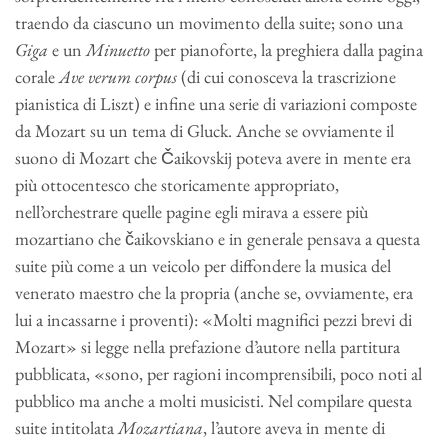
traendo da ciascuno un movimento della suite; sono una
Giga
e un
Minuetto
per pianoforte, la preghiera dalla pagina
corale
Ave verum corpus
(di cui conosceva la trascrizione
pianistica di Liszt) e infine una serie di variazioni composte
da Mozart su un tema di Gluck. Anche se ovviamente il
suono di Mozart che Čaikovskij poteva avere in mente era
più ottocentesco che storicamente appropriato,
nell’orchestrare quelle pagine egli mirava a essere più
mozartiano che čaikovskiano e in generale pensava a questa
suite più come a un veicolo per diffondere la musica del
venerato maestro che la propria (anche se, ovviamente, era
lui a incassarne i proventi): «Molti magnifici pezzi brevi di
Mozart» si legge nella prefazione d’autore nella partitura
pubblicata, «sono, per ragioni incomprensibili, poco noti al
pubblico ma anche a molti musicisti. Nel compilare questa
suite intitolata
Mozartiana
, l’autore aveva in mente di