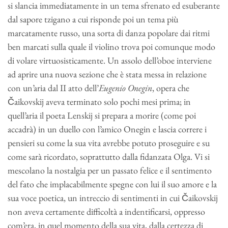
si slancia immediatamente in un tema sfrenato ed esuberante
dal sapore tzigano a cui risponde poi un tema più
marcatamente russo, una sorta di danza popolare dai ritmi
ben marcati sulla quale il violino trova poi comunque modo
di volare virtuosisticamente. Un assolo dell’oboe interviene
ad aprire una nuova sezione che è stata messa in relazione
con un’aria dal II atto dell’
Eugenio Onegin
, opera che
Čaikovskij aveva terminato solo pochi mesi prima; in
quell’aria il poeta Lenskij si prepara a morire (come poi
accadrà) in un duello con l’amico Onegin e lascia correre i
pensieri su come la sua vita avrebbe potuto proseguire e su
come sarà ricordato, soprattutto dalla fidanzata Olga. Vi si
mescolano la nostalgia per un passato felice e il sentimento
del fato che implacabilmente spegne con lui il suo amore e la
sua voce poetica, un intreccio di sentimenti in cui Čaikovskij
non aveva certamente difficoltà a indentificarsi, oppresso
com’era, in quel momento della sua vita, dalla certezza di