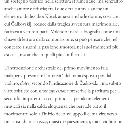
un sostegno tecnico nella scrittura strumentale, ma senz’altro
anche amore e fiducia; fra i due c’era tuttavia anche un
elemento di dissidio: Kotek amava anche le donne, cosa con
cui Čaikovskij, reduce dalla tragica avventura matrimoniale,
faticava a venire a patti. Volendo usare la biografia come una
chiave di lettura della composizione, si può pensare che nel
concerto risuoni la passione amorosa nei suoi momenti più
estatici, ma anche in quelli più conflittuali.
L’introduzione orchestrale del primo movimento fa a
malapena presentire l’intensità del tema esposto poi dal
violino,
dolce
, secondo l’indicazione di Čaikovskij, ma subito
virtuosistico; con
molt’espressione
prescrive la partitura per il
secondo, imparentato col primo sia per alcuni elementi
musicali sia nella calda eloquenza che pervade tutto il
movimento; solo all’inizio dello sviluppo il clima vira verso
un senso di incertezza, quasi di spaesamento, ma il violino ne