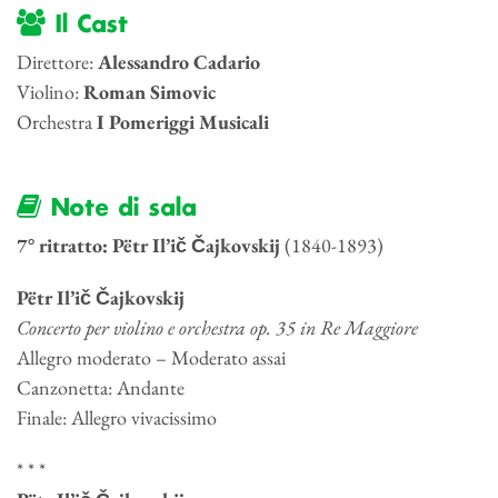
Il Cast
Direttore:
Alessandro Cadario
Violino:
Roman Simovic
Orchestra
I Pomeriggi Musicali
Note di sala
7° ritratto: Pëtr Il’ič Čajkovskij
(1840-1893)
Pëtr Il’ič Čajkovskij
Concerto per violino e orchestra op. 35 in Re Maggiore
Allegro moderato – Moderato assai
Canzonetta: Andante
Finale: Allegro vivacissimo
* * *