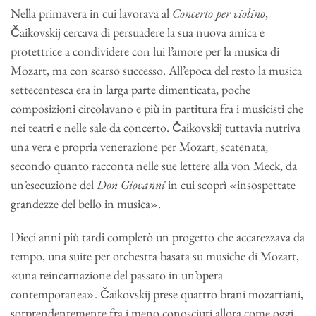
Nella primavera in cui lavorava al
Concerto per violino
,
Čaikovskij cercava di persuadere la sua nuova amica e
protettrice a condividere con lui l’amore per la musica di
Mozart, ma con scarso successo. All’epoca del resto la musica
settecentesca era in larga parte dimenticata, poche
composizioni circolavano e più in partitura fra i musicisti che
nei teatri e nelle sale da concerto. Čaikovskij tuttavia nutriva
una vera e propria venerazione per Mozart, scatenata,
secondo quanto racconta nelle sue lettere alla von Meck, da
un’esecuzione del
Don
Giovanni
in cui scoprì «insospettate
grandezze del bello in musica».
Dieci anni più tardi completò un progetto che accarezzava da
tempo, una suite per orchestra basata su musiche di Mozart,
«una reincarnazione del passato in un’opera
contemporanea». Čaikovskij prese quattro brani mozartiani,
sorprendentemente fra i meno conosciuti allora come oggi,