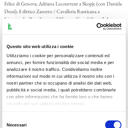
Felice di Genova; Adriana Lecouvreur a Skopje (con Daniela
Dessì); il dittico Zanetto / Cavalleria Rusticana a
Livorno; La Rondine per il “Fresno Grand Opera”; Le
Villi a Managua; Il cappello di Paglia di Firenze a
Napoli; Tosca nei Teatri del circuito lombardo; Sì di
Mascagni a Livorno. Ha riscosso un grande successo di
Questo sito web utilizza i cookie
critica e di pubblico per il suo debutto al Michigan Opera
Utilizziamo i cookie per personalizzare contenuti ed
Theater di Detroit con Turandot, dove è stato reinvitato
annunci, per fornire funzionalità dei social media e per
per Carmen e ne La Bohème al 60° Festival Puccini, con
analizzare il nostro traffico. Condividiamo inoltre
protagonisti Daniela Dessì e Fabio Armiliato per la regia di
informazioni sul modo in cui utilizza il nostro sito con i
Ettore Scola (in DVD pubblicato da Raicom). Ha diretto
nostri partner che si occupano di analisi dei dati web,
concerti sinfonici con l’Orchestra Sinfonica di San Marino,
pubblicità e social media, i quali potrebbero combinarle
con l’ORT, la serata inaugurale del 57° Festival di Santander
con altre informazioni che ha fornito loro o che hanno
con i solisti Eva Mei e Giacomo Prestia. al Concertgebouw
raccolto dal suo utilizzo dei loro servizi.
di Amsterdam ha diretto la Rapsodia Satanica di Mascagni e
il Concerto in re maggiore per violino e orchestra di Busoni,
Selezione
Necessari
del
ha quindi diretto una serie di concerti con l’orchestra di