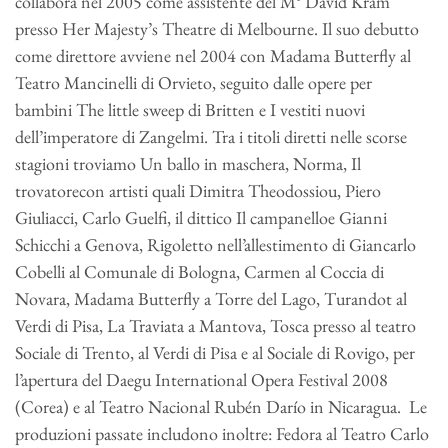
collabora nel 2005 come assistente del M° David Kram
presso Her Majesty’s Theatre di Melbourne. Il suo debutto
come direttore avviene nel 2004 con Madama Butterfly al
Teatro Mancinelli di Orvieto, seguito dalle opere per
bambini The little sweep di Britten e I vestiti nuovi
dell’imperatore di Zangelmi. Tra i titoli diretti nelle scorse
stagioni troviamo Un ballo in maschera, Norma, Il
trovatorecon artisti quali Dimitra Theodossiou, Piero
Giuliacci, Carlo Guelfi, il dittico Il campanelloe Gianni
Schicchi a Genova, Rigoletto nell’allestimento di Giancarlo
Cobelli al Comunale di Bologna, Carmen al Coccia di
Novara, Madama Butterfly a Torre del Lago, Turandot al
Verdi di Pisa, La Traviata a Mantova, Tosca presso al teatro
Sociale di Trento, al Verdi di Pisa e al Sociale di Rovigo, per
l’apertura del Daegu International Opera Festival 2008
(Corea) e al Teatro Nacional Rubén Darío in Nicaragua. Le
produzioni passate includono inoltre: Fedora al Teatro Carlo