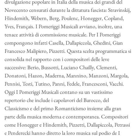
divulgazione popolare in Italia della musica dei grandi del
Novecento censurati durante la dittatura fascista: Stravinskij,
Hindemith, Webern, Berg, Poulenc, Honegger, Copland,
Yves, Français. I Pomeriggi Musicali avviano, inoltre, una
tenace attività di commissione musicale. Per I Pomeriggi
compongono infatti Casella, Dallapiccola, Ghedini, Gian
Francesco Malipiero, Pizzetti. Questa scelta programmatica si
consolida nel rapporto con i compositori delle leve
successive: Berio, Bussotti, Luciano Chailly, Clementi,
Donatoni, Hazon, Maderna, Mannino, Manzoni, Margola,
Pennisi, Testi, Tutino, Panni, Fedele, Francesconi, Vacchi.
Oggi I Pomeriggi Musicali contano su un vastissimo
repertorio che include i capolavori del Barocco, del
Classicismo e del primo Romanticismo insieme alla gran
parte della musica moderna e contemporanea. Compositori
come Honegger e Hindemith, Pizzetti, Dallapiccola, Petrassi
e Penderecki hanno diretto la loro musica sul podio de I