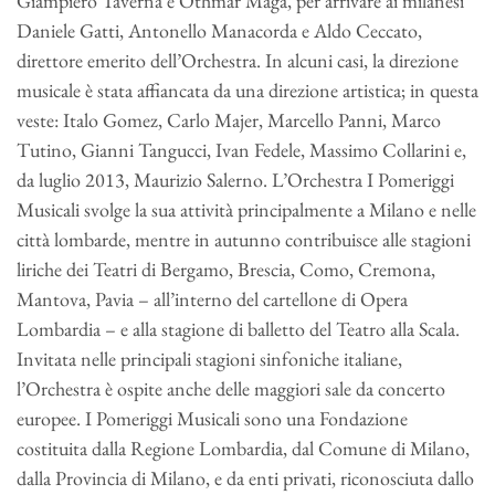
Giampiero Taverna e Othmar Maga, per arrivare ai milanesi
Daniele Gatti, Antonello Manacorda e Aldo Ceccato,
direttore emerito dell’Orchestra. In alcuni casi, la direzione
musicale è stata affiancata da una direzione artistica; in questa
veste: Italo Gomez, Carlo Majer, Marcello Panni, Marco
Tutino, Gianni Tangucci, Ivan Fedele, Massimo Collarini e,
da luglio 2013, Maurizio Salerno. L’Orchestra I Pomeriggi
Musicali svolge la sua attività principalmente a Milano e nelle
città lombarde, mentre in autunno contribuisce alle stagioni
liriche dei Teatri di Bergamo, Brescia, Como, Cremona,
Mantova, Pavia – all’interno del cartellone di Opera
Lombardia – e alla stagione di balletto del Teatro alla Scala.
Invitata nelle principali stagioni sinfoniche italiane,
l’Orchestra è ospite anche delle maggiori sale da concerto
europee. I Pomeriggi Musicali sono una Fondazione
costituita dalla Regione Lombardia, dal Comune di Milano,
dalla Provincia di Milano, e da enti privati, riconosciuta dallo