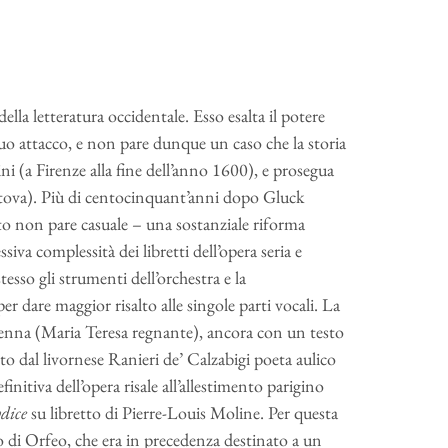
della letteratura occidentale. Esso esalta il potere
 suo attacco, e non pare dunque un caso che la storia
ini (a Firenze alla fine dell’anno 1600), e prosegua
tova). Più di centocinquant’anni dopo Gluck
o non pare casuale – una sostanziale riforma
cessiva complessità dei libretti dell’opera seria e
esso gli strumenti dell’orchestra e la
r dare maggior risalto alle singole parti vocali. La
ienna (Maria Teresa regnante), ancora con un testo
to dal livornese Ranieri de’ Calzabigi poeta aulico
initiva dell’opera risale all’allestimento parigino
ydice
su libretto di Pierre-Louis Moline. Per questa
lo di Orfeo, che era in precedenza destinato a un