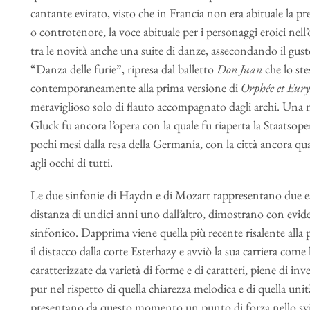
cantante evirato, visto che in Francia non era abituale la pr
o controtenore, la voce abituale per i personaggi eroici ne
tra le novità anche una suite di danze, assecondando il gusto
“Danza delle furie”, ripresa dal balletto
Don Juan
che lo st
contemporaneamente alla prima versione di
Orphée et Eury
meraviglioso solo di flauto accompagnato dagli archi. Una no
Gluck fu ancora l’opera con la quale fu riaperta la Staatsop
pochi mesi dalla resa della Germania, con la città ancora qu
agli occhi di tutti.
Le due sinfonie di Haydn e di Mozart rappresentano due ese
distanza di undici anni uno dall’altro, dimostrano con evid
sinfonico. Dapprima viene quella più recente risalente alla p
il distacco dalla corte Esterhazy e avviò la sua carriera come
caratterizzate da varietà di forme e di caratteri, piene di in
pur nel rispetto di quella chiarezza melodica e di quella unità 
presentano da questo momento un punto di forza nello svilu