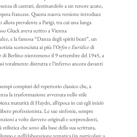
esenza di castrati, destinandolo a un tenore acuto,
ll’opera francese. Questa nuova versione introduce
 allora prevalente a Parigi, tra cui una lunga
esso Gluck aveva scritto a Vienna
dice
, e la famosa “Danza degli spiriti beati”, un
tizia sconosciuta ai più: l’
Orfeo e Euridice
di
er di Berlino nientemeno il 9 settembre del 1945, a
asi totalmente distrutta e l’inferno ancora davanti
mpi compiuti del repertorio classico che, a
enza la trasformazione avvenuta nello stile
iena maturità di Haydn, all’epoca in cui egli iniziò
 libero professionista. Le sue sinfonie, sempre
venzioni a volte davvero originali e sorprendenti,
stilistica che sono alla base della sua scrittura,
ppo e nell’elaborazione tematica (in particolare a