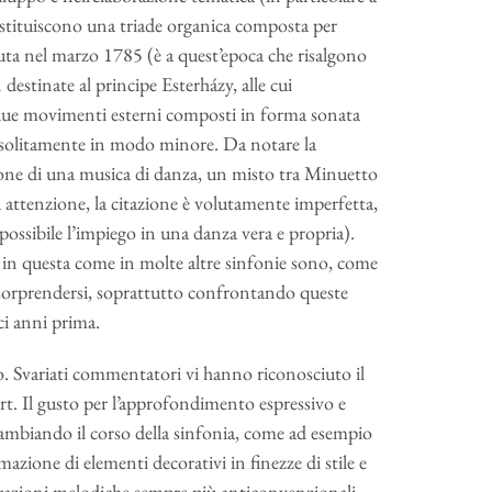
costituiscono una triade organica composta per
ta nel marzo 1785 (è a quest’epoca che risalgono
destinate al principe Esterházy, alle cui
 due movimenti esterni composti in forma sonata
nsolitamente in modo minore. Da notare la
zione di una musica di danza, un misto tra Minuetto
a attenzione, la citazione è volutamente imperfetta,
possibile l’impiego in una danza vera e propria).
 in questa come in molte altre sinfonie sono, come
di sorprendersi, soprattutto confrontando queste
ci anni prima.
go. Svariati commentatori vi hanno riconosciuto il
rt. Il gusto per l’approfondimento espressivo e
ambiando il corso della sinfonia, come ad esempio
mazione di elementi decorativi in finezze di stile e
gurazioni melodiche sempre più anticonvenzionali,