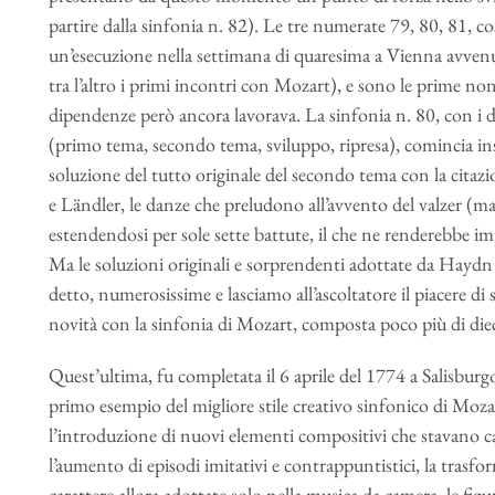
partire dalla sinfonia n. 82). Le tre numerate 79, 80, 81, 
un’esecuzione nella settimana di quaresima a Vienna avvenu
tra l’altro i primi incontri con Mozart), e sono le prime non 
dipendenze però ancora lavorava. La sinfonia n. 80, con i
(primo tema, secondo tema, sviluppo, ripresa), comincia i
soluzione del tutto originale del secondo tema con la cita
e Ländler, le danze che preludono all’avvento del valzer (m
estendendosi per sole sette battute, il che ne renderebbe im
Ma le soluzioni originali e sorprendenti adottate da Haydn
detto, numerosissime e lasciamo all’ascoltatore il piacere 
novità con la sinfonia di Mozart, composta poco più di die
Quest’ultima, fu completata il 6 aprile del 1774 a Salisbur
primo esempio del migliore stile creativo sinfonico di Moza
l’introduzione di nuovi elementi compositivi che stavano c
l’aumento di episodi imitativi e contrappuntistici, la trasfor
carattere allora adottate solo nella musica da camera, le fi