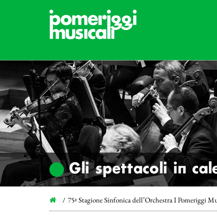
Gli spettacoli in ca
75ª Stagione Sinfonica dell’Orchestra I Pomeriggi Mu