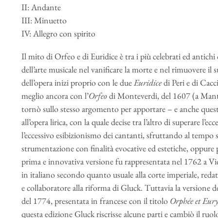
II: Andante
III: Minuetto
IV: Allegro con spirito
Il mito di Orfeo e di Euridice è tra i più celebrati ed antichi 
dell’arte musicale nel vanificare la morte e nel rimuovere il
dell’opera inizi proprio con le due
Euridice
di Peri e di Cacc
meglio ancora con l’
Orfeo
di Monteverdi, del 1607 (a Man
tornò sullo stesso argomento per apportare – e anche quest
all’opera lirica, con la quale decise tra l’altro di superare l’ec
l’eccessivo esibizionismo dei cantanti, sfruttando al tempo st
strumentazione con finalità evocative ed estetiche, oppure pe
prima e innovativa versione fu rappresentata nel 1762 a V
in italiano secondo quanto usuale alla corte imperiale, redat
e collaboratore alla riforma di Gluck. Tuttavia la versione def
del 1774, presentata in francese con il titolo
Orphée et Eur
questa edizione Gluck riscrisse alcune parti e cambiò il ruo