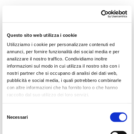
Orchestra i Pomeriggi Musicali
Governance
Storia
Direttore artistico
Direttore Emerito
Professori D’Orchestra
Questo sito web utilizza i cookie
Teatro Dal Verme
Utilizziamo i cookie per personalizzare contenuti ed
La Storia
I Protagonisti
annunci, per fornire funzionalità dei social media e per
I Festival
analizzare il nostro traffico. Condividiamo inoltre
Regolamento di Sala
informazioni sul modo in cui utilizza il nostro sito con i
Area Tecnica
Calendario
nostri partner che si occupano di analisi dei dati web,
Cartellone
pubblicità e social media, i quali potrebbero combinarle
I Pomeriggi Musicali
con altre informazioni che ha fornito loro o che hanno
Teatro Dal Verme
Biglietteria
raccolto dal suo utilizzo dei loro servizi.
Acquista
Selezione
Necessari
del
consenso