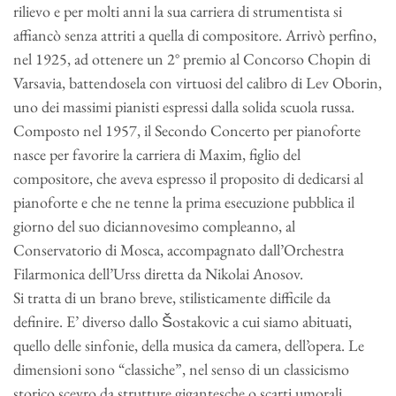
rilievo e per molti anni la sua carriera di strumentista si
affiancò senza attriti a quella di compositore. Arrivò perfino,
nel 1925, ad ottenere un 2° premio al Concorso Chopin di
Varsavia, battendosela con virtuosi del calibro di Lev Oborin,
uno dei massimi pianisti espressi dalla solida scuola russa.
Composto nel 1957, il Secondo Concerto per pianoforte
nasce per favorire la carriera di Maxim, figlio del
compositore, che aveva espresso il proposito di dedicarsi al
pianoforte e che ne tenne la prima esecuzione pubblica il
giorno del suo diciannovesimo compleanno, al
Conservatorio di Mosca, accompagnato dall’Orchestra
Filarmonica dell’Urss diretta da Nikolai Anosov.
Si tratta di un brano breve, stilisticamente difficile da
definire. E’ diverso dallo Šostakovic a cui siamo abituati,
quello delle sinfonie, della musica da camera, dell’opera. Le
dimensioni sono “classiche”, nel senso di un classicismo
storico scevro da strutture gigantesche o scarti umorali