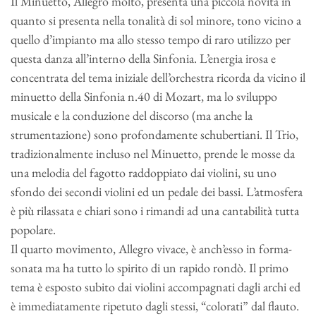
Il Minuetto, Allegro molto, presenta una piccola novità in
quanto si presenta nella tonalità di sol minore, tono vicino a
quello d’impianto ma allo stesso tempo di raro utilizzo per
questa danza all’interno della Sinfonia. L’energia irosa e
concentrata del tema iniziale dell’orchestra ricorda da vicino il
minuetto della Sinfonia n.40 di Mozart, ma lo sviluppo
musicale e la conduzione del discorso (ma anche la
strumentazione) sono profondamente schubertiani. Il Trio,
tradizionalmente incluso nel Minuetto, prende le mosse da
una melodia del fagotto raddoppiato dai violini, su uno
sfondo dei secondi violini ed un pedale dei bassi. L’atmosfera
è più rilassata e chiari sono i rimandi ad una cantabilità tutta
popolare.
Il quarto movimento, Allegro vivace, è anch’esso in forma-
sonata ma ha tutto lo spirito di un rapido rondò. Il primo
tema è esposto subito dai violini accompagnati dagli archi ed
è immediatamente ripetuto dagli stessi, “colorati” dal flauto.