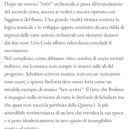
Dopo un sonoro ”tutti” orchestrale si passa all’enunciazione
del secondo tema, ancora ai violini e ancora ripetuto con
l’aggiunta del flauto. Una grande vitalità ritmica sostiene la
logica musicale e lo sviluppo appare costituito da una ridda di
ingressi delle varie sezioni orchestrali con elementi desunti
dai due temi. Una Coda affatto ridondante conclude il
movimento.
Nel complesso, come abbiamo visto, sembra di essere tornati
indietro, ma la musica non sempre si muove sulle ali del
progresso. Schubert scriveva musica, non era un ricercatore
tout-court, e questa Sinfonia deve essere letta come un
mirabile esempio di musica “ben scritta”. Il fatto che Brahms
si impegnò nella revisione di tutte le Sinfonie di Schubert ma
che quasi non toccò la partitura della Quinta è la più
attendibile testimonianza di un’arte che travalica la sua epoca
e si pone idealisticamente in uno spazio di intangibilità
storica ed estetica.