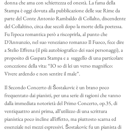
donna che ama con schiettezza ed onestà. La fama della
Stampa è oggi dovuta alla pubblicazione delle sue Rime da
parte del Conte Antonio Rambaldo di Collalto, discendente
del Collaltino, circa due secoli dopo la morte della poetessa.
Fu l’epoca romantica però a riscoprirla, al punto che
D’Annunzio, nel suo veneziano romanzo Il Fuoco, fece dire
a Stelio Effrena (il più autobiografico dei suoi personaggi), a
proposito di Gaspara Stampa e a suggello di una particolare
concezione della vita: “IO so di lei un verso magnifico:
Vivere ardendo e non sentire il male”.
Il Secondo Concerto di Šostakovic è un brano poco
frequentato dai pianisti, per una serie di ragioni che vanno
dalla immediata notorietà del Primo Concerto, op.35, di
ventiquattro anni prima, all’utilizzo di una scrittura
pianistica poco incline all’effetto, ma piuttosto scarna ed
essenziale nei mezzi espressivi. Šostakovic fu un pianista di