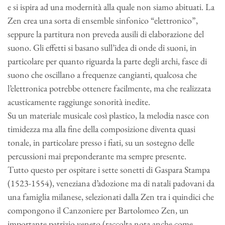
e si ispira ad una modernità alla quale non siamo abituati. La
Zen crea una sorta di ensemble sinfonico “elettronico”,
seppure la partitura non preveda ausili di elaborazione del
suono. Gli effetti si basano sull’idea di onde di suoni, in
particolare per quanto riguarda la parte degli archi, fasce di
suono che oscillano a frequenze cangianti, qualcosa che
l’elettronica potrebbe ottenere facilmente, ma che realizzata
acusticamente raggiunge sonorità inedite.
Su un materiale musicale così plastico, la melodia nasce con
timidezza ma alla fine della composizione diventa quasi
tonale, in particolare presso i fiati, su un sostegno delle
percussioni mai preponderante ma sempre presente.
Tutto questo per ospitare i sette sonetti di Gaspara Stampa
(1523-1554), veneziana d’adozione ma di natali padovani da
una famiglia milanese, selezionati dalla Zen tra i quindici che
compongono il Canzoniere per Bartolomeo Zen, un
importante patrizio veneto (raccolta nota anche come