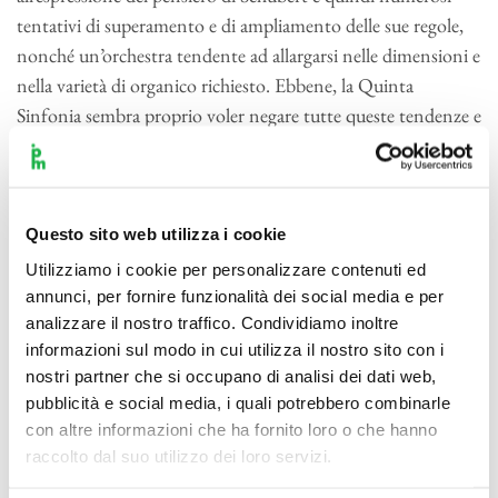
tentativi di superamento e di ampliamento delle sue regole,
nonché un’orchestra tendente ad allargarsi nelle dimensioni e
nella varietà di organico richiesto. Ebbene, la Quinta
Sinfonia sembra proprio voler negare tutte queste tendenze e
tornare nell’alveo della regola e della misura senza eccessi. E’
innegabile che sia così, ma forse c’è dell’altro. Schubert non
era un compositore legato ad esigenze di compiacimento di
un pubblico, o di qualche committenza; la povertà e lo scarso
Questo sito web utilizza i cookie
successo che incontrò durante la sua breve vita sono in
Utilizziamo i cookie per personalizzare contenuti ed
stretta connessione con la libertà del suo pensiero e con
annunci, per fornire funzionalità dei social media e per
l’esigenza di sperimentazione che caratterizzano la sua opera,
analizzare il nostro traffico. Condividiamo inoltre
informazioni sul modo in cui utilizza il nostro sito con i
ed inoltre è davvero difficile stabilire quanto un elemento sia
nostri partner che si occupano di analisi dei dati web,
causa o effetto dell’altro. La Sinfonia in si bemolle maggiore
pubblicità e social media, i quali potrebbero combinarle
oggi in programma è un esempio lampante di questa libertà:
con altre informazioni che ha fornito loro o che hanno
Schubert non inventa nulla, riduce le dimensioni del brano
raccolto dal suo utilizzo dei loro servizi.
quanto dell’orchestra (mancano trombe e timpani), utilizza