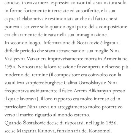
concise, trovava mezzi espressivi consoni alla sua natura solo
in forme fortemente interrelate ed autoriferite, e la sua
capacità elaborativa è testimoniata anche dal fatto che si
poneva a scrivere solo quando ogni parte della composizione
era chiaramente delineata nella sua immaginazione.
In secondo luogo, l’affermazione di Šostakovic è legata al
difficile periodo che stava attraversando: sua moglie Nina
Vasilyevna Varzar era improvvisamente morta in Armenia nel
1954. Nonostante la loro relazione fosse aperta nel senso più
moderno del termine (il compositore era coinvolto con la
sua allieva sanpietroburghese Galina Ustvolskaya e Nina
frequentava assiduamente il fisico Artem Alikhanyan presso
il quale lavorava), il loro rapporto era molto intenso ed in
particolare Nina aveva un atteggiamento molto protettivo
verso il marito riguardo al mondo esterno.
Quando Šostakovic decise di risposarsi, nel luglio 1956,
scelse Margarita Kainova, funzionaria del Konsomol,