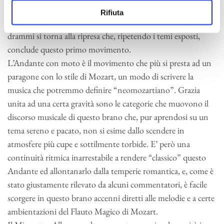
sviluppo informato principalmente da elementi del primo
Rifiuta
tema (il secondo quasi del tutto assente) e senza grandi
drammi si torna alla ripresa che, ripetendo i temi esposti,
conclude questo primo movimento.
L’Andante con moto è il movimento che più si presta ad un
paragone con lo stile di Mozart, un modo di scrivere la
musica che potremmo definire “neomozartiano”. Grazia
unita ad una certa gravità sono le categorie che muovono il
discorso musicale di questo brano che, pur aprendosi su un
tema sereno e pacato, non si esime dallo scendere in
atmosfere più cupe e sottilmente torbide. E’ però una
continuità ritmica inarrestabile a rendere “classico” questo
Andante ed allontanarlo dalla temperie romantica, e, come è
stato giustamente rilevato da alcuni commentatori, è facile
scorgere in questo brano accenni diretti alle melodie e a certe
ambientazioni del Flauto Magico di Mozart.