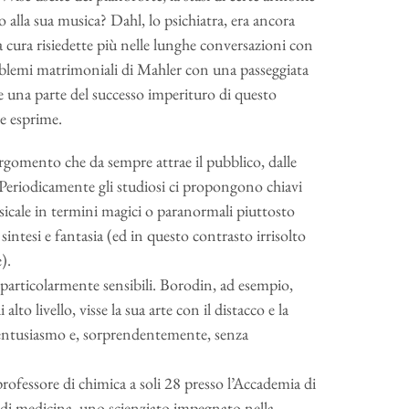
alla sua musica? Dahl, lo psichiatra, era ancora
sua cura risiedette più nelle lunghe conversazioni con
problemi matrimoniali di Mahler con una passeggiata
 una parte del successo imperituro di questo
he esprime.
n argomento che da sempre attrae il pubblico, dalle
. Periodicamente gli studiosi ci propongono chiavi
usicale in termini magici o paranormali piuttosto
sintesi e fantasia (ed in questo contrasto irrisolto
).
particolarmente sensibili. Borodin, ad esempio,
to livello, visse la sua arte con il distacco e la
d entusiasmo e, sorprendentemente, senza
ofessore di chimica a soli 28 presso l’Accademia di
 di medicina, uno scienziato impegnato nella