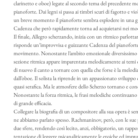
clarinetto e oboe) legate al secondo tema del precedente m
pianoforte. Dai legni si passa ai timbri scuri di fagotto e v
un breve momento il pianoforte sembra esplodere in una gira
Cadenza che però rapidamente torna ad acquietarsi nei modi 
Il finale, Allegro scherzando, inizia con un ritmico parlottar
risponde un’improvvisa e guizzante Cadenza del pianoforte
movimento. Nonostante l’ambito emozionale diversissimo d
sezione ritmica appare imparentata melodicamente ai temi d
di nuovo il canto a tornare con quella che forse è la melodi
dall’oboe. Il solista la riprende in un appassionato svilupp
quasi serafica. Ma le atmosfere dello Scherzo tornano e c
Nonostante la forza ritmica, le frasi melodiche continuano a
di grande efficacia.
Collegare la biografia di un compositore alla sua opera è s
ne abbiamo parlato spesso. Rachmaninov, però, con le sue 
due sfere, rendendo così lecito, anzi, obbigatorio, un rapport
tentazione di leggere psicanaliticamente le eroiche ed improv