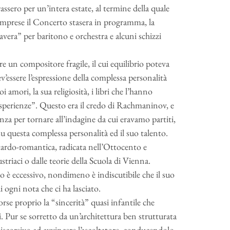
assero per un’intera estate, al termine della quale
mprese il Concerto stasera in programma, la
vera” per baritono e orchestra e alcuni schizzi
n compositore fragile, il cui equilibrio poteva
v’essere l’espressione della complessa personalità
 amori, la sua religiosità, i libri che l’hanno
esperienze”. Questo era il credo di Rachmaninov, e
a per tornare all’indagine da cui eravamo partiti,
su questa complessa personalità ed il suo talento.
e tardo-romantica, radicata nell’Ottocento e
triaci o dalle teorie della Scuola di Vienna.
è eccessivo, nondimeno è indiscutibile che il suo
i ogni nota che ci ha lasciato.
se proprio la “sincerità” quasi infantile che
i. Pur se sorretto da un’architettura ben strutturata
discorsivo ad avvincere l’ascoltatore, conducendolo