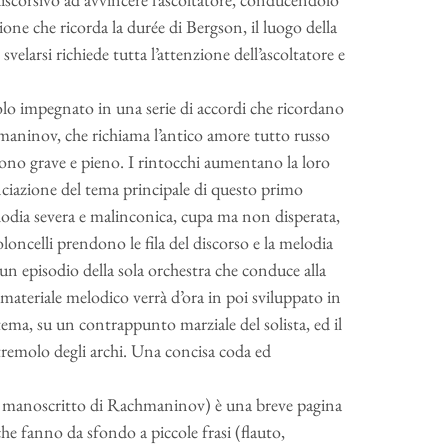
ne che ricorda la durée di Bergson, il luogo della
elarsi richiede tutta l’attenzione dell’ascoltatore e
lo impegnato in una serie di accordi che ricordano
hmaninov, che richiama l’antico amore tutto russo
uono grave e pieno. I rintocchi aumentano la loro
unciazione del tema principale di questo primo
odia severa e malinconica, cupa ma non disperata,
loncelli prendono le fila del discorso e la melodia
un episodio della sola orchestra che conduce alla
materiale melodico verrà d’ora in poi sviluppato in
tema, su un contrappunto marziale del solista, ed il
 tremolo degli archi. Una concisa coda ed
l manoscritto di Rachmaninov) è una breve pagina
 che fanno da sfondo a piccole frasi (flauto,