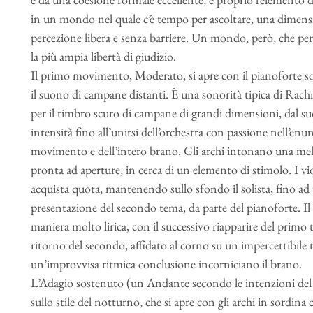
in un mondo nel quale c’è tempo per ascoltare, una dimensio
percezione libera e senza barriere. Un mondo, però, che per sv
la più ampia libertà di giudizio.
Il primo movimento, Moderato, si apre con il pianoforte so
il suono di campane distanti. È una sonorità tipica di Rac
per il timbro scuro di campane di grandi dimensioni, dal s
intensità fino all’unirsi dell’orchestra con passione nell’en
movimento e dell’intero brano. Gli archi intonano una mel
pronta ad aperture, in cerca di un elemento di stimolo. I vio
acquista quota, mantenendo sullo sfondo il solista, fino ad 
presentazione del secondo tema, da parte del pianoforte. Il 
maniera molto lirica, con il successivo riapparire del primo 
ritorno del secondo, affidato al corno su un impercettibile
un’improvvisa ritmica conclusione incorniciano il brano.
L’Adagio sostenuto (un Andante secondo le intenzioni de
sullo stile del notturno, che si apre con gli archi in sordina