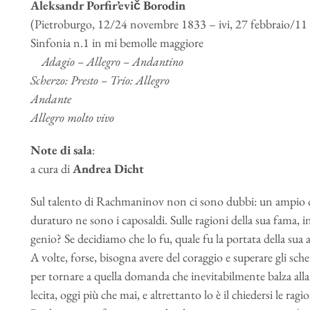
Aleksandr Porfir’evič Borodin
(Pietroburgo, 12/24 novembre 1833 – ivi, 27 febbraio/1
Sinfonia n.1 in mi bemolle maggiore
Adagio – Allegro – Andantino
Scherzo: Presto – Trio: Allegro
Andante
Allegro molto vivo
Note di sala
:
a cura di
Andrea Dicht
Sul talento di Rachmaninov non ci sono dubbi: un ampio ca
duraturo ne sono i caposaldi. Sulle ragioni della sua fama, i
genio? Se decidiamo che lo fu, quale fu la portata della sua ar
A volte, forse, bisogna avere del coraggio e superare gli schemi
per tornare a quella domanda che inevitabilmente balza al
lecita, oggi più che mai, e altrettanto lo è il chiedersi le ra