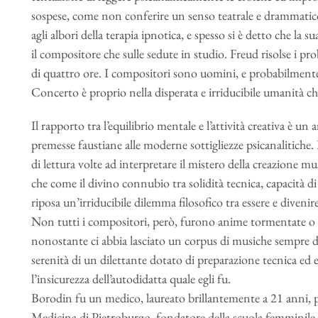
sospese, come non conferire un senso teatrale e drammatico 
agli albori della terapia ipnotica, e spesso si è detto che la 
il compositore che sulle sedute in studio. Freud risolse i 
di quattro ore. I compositori sono uomini, e probabilmente
Concerto è proprio nella disperata e irriducibile umanità c
Il rapporto tra l’equilibrio mentale e l’attività creativa è u
premesse faustiane alle moderne sottigliezze psicanalitiche
di lettura volte ad interpretare il mistero della creazione m
che come il divino connubio tra solidità tecnica, capacità di 
riposa un’irriducibile dilemma filosofico tra essere e divenire
Non tutti i compositori, però, furono anime tormentate o 
nonostante ci abbia lasciato un corpus di musiche sempre di al
serenità di un dilettante dotato di preparazione tecnica e
l’insicurezza dell’autodidatta quale egli fu.
Borodin fu un medico, laureato brillantemente a 21 anni, pr
Medicina di Pietroburgo, fondatore della scuola femminile