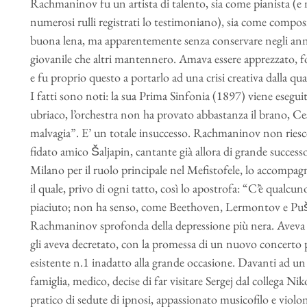
Rachmaninov fu un artista di talento, sia come pianista (e 
numerosi rulli registrati lo testimoniano), sia come composit
buona lena, ma apparentemente senza conservare negli anni 
giovanile che altri mantennero. Amava essere apprezzato, fo
e fu proprio questo a portarlo ad una crisi creativa dalla qual
I fatti sono noti: la sua Prima Sinfonia (1897) viene eseguit
ubriaco, l’orchestra non ha provato abbastanza il brano, Ces
malvagia”. E’ un totale insuccesso. Rachmaninov non riesce 
fidato amico Šaljapin, cantante già allora di grande successo
Milano per il ruolo principale nel Mefistofele, lo accompagn
il quale, privo di ogni tatto, così lo apostrofa: “C’è qualcu
piaciuto; non ha senso, come Beethoven, Lermontov e Pu
Rachmaninov sprofonda della depressione più nera. Aveva la
gli aveva decretato, con la promessa di un nuovo concerto p
esistente n.1 inadatto alla grande occasione. Davanti ad un
famiglia, medico, decise di far visitare Sergej dal collega N
pratico di sedute di ipnosi, appassionato musicofilo e viol