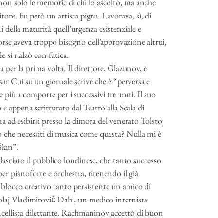
non solo le memorie di chi lo ascoltò, ma anche
ore. Fu però un artista pigro. Lavorava, sì, di
della maturità quell’urgenza esistenziale e
rse aveva troppo bisogno dell’approvazione altrui,
e si rialzò con fatica.
a per la prima volta. Il direttore, Glazunov, è
ar Cui su un giornale scrive che è “perversa e
più a comporre per i successivi tre anni. Il suo
 e appena scritturato dal Teatro alla Scala di
a ad esibirsi presso la dimora del venerato Tolstoj
no che necessiti di musica come questa? Nulla mi è
škin”.
sciato il pubblico londinese, che tanto successo
er pianoforte e orchestra, ritenendo il già
 blocco creativo tanto persistente un amico di
ikolaj Vladimirovič Dahl, un medico internista
oncellista dilettante. Rachmaninov accettò di buon