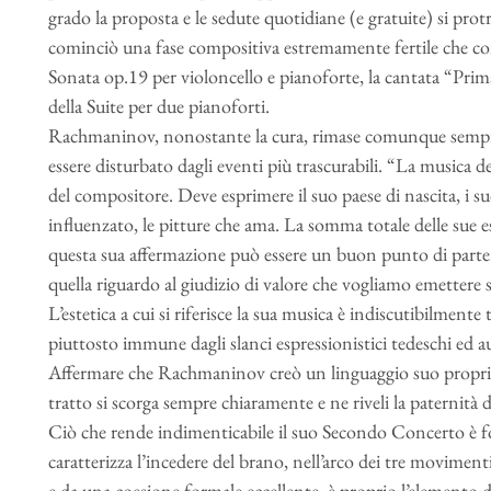
grado la proposta e le sedute quotidiane (e gratuite) si protr
cominciò una fase compositiva estremamente fertile che co
Sonata op.19 per violoncello e pianoforte, la cantata “Prima
della Suite per due pianoforti.
Rachmaninov, nonostante la cura, rimase comunque sempre u
essere disturbato dagli eventi più trascurabili. “La musica de
del compositore. Deve esprimere il suo paese di nascita, i suoi
influenzato, le pitture che ama. La somma totale delle sue 
questa sua affermazione può essere un buon punto di partenz
quella riguardo al giudizio di valore che vogliamo emettere 
L’estetica a cui si riferisce la sua musica è indiscutibilment
piuttosto immune dagli slanci espressionistici tedeschi ed aus
Affermare che Rachmaninov creò un linguaggio suo proprio 
tratto si scorga sempre chiaramente e ne riveli la paternità d
Ciò che rende indimenticabile il suo Secondo Concerto è for
caratterizza l’incedere del brano, nell’arco dei tre moviment
e da una coesione formale eccellente, è proprio l’elemento 