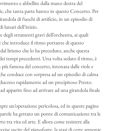
ovimento e abbellite dalla mano destra del
iole, che tanta parte hanno in questo Concerto. Per
ndola di fuochi di artificio, in un episodio di
lunari dell’inizio.
e degli strumenti gravi dell’orchestra, ai quali
 che introduce il ritmo portante di questo
al lirismo che lo ha preceduto, anche questa
ei tempi precedenti. Una volta sedato il ritmo, è
a più famosa del concerto, intonata dalle viole e
o che conduce con sorpresa ad un episodio di calma
onducono rapidamente ad un precipitoso Presto.
d apparire fino ad arrivare ad una girandola finale
empre un’operazione pericolosa, ed in queste pagine
parole ha gettato un ponte di comunicazione tra le
o tra vita ed arte. E allora come resistere alla
vise uscite del pianoforte, la stasi di certe armonie