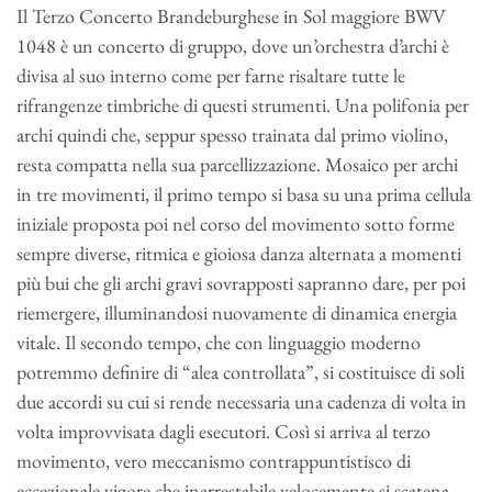
Il Terzo Concerto Brandeburghese in Sol maggiore BWV
1048 è un concerto di gruppo, dove un’orchestra d’archi è
divisa al suo interno come per farne risaltare tutte le
rifrangenze timbriche di questi strumenti. Una polifonia per
archi quindi che, seppur spesso trainata dal primo violino,
resta compatta nella sua parcellizzazione. Mosaico per archi
in tre movimenti, il primo tempo si basa su una prima cellula
iniziale proposta poi nel corso del movimento sotto forme
sempre diverse, ritmica e gioiosa danza alternata a momenti
più bui che gli archi gravi sovrapposti sapranno dare, per poi
riemergere, illuminandosi nuovamente di dinamica energia
vitale. Il secondo tempo, che con linguaggio moderno
potremmo definire di “alea controllata”, si costituisce di soli
due accordi su cui si rende necessaria una cadenza di volta in
volta improvvisata dagli esecutori. Così si arriva al terzo
movimento, vero meccanismo contrappuntistisco di
eccezionale vigore che inarrestabile velocemente si scatena