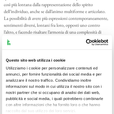
così più lontana dalla rappresentazione dello spirito
dell’individuo, anche se dall’animo multiforme e articolato.
La possibilità di avere più espressioni contemporaneamente,
sentimenti diversi, lontani fra loro, opposti uno contro
l’altro, e facendo risaltare l’armonia di una complessità di
eventi, fa in modo di rappresentare il divino e le sue
manifestazioni, la capacità sua propria di accogliere in sé
contemporaneamente tutte le verità del cosmo.
Monodico e polifonico quindi sono concetti che travalicano
Questo sito web utilizza i cookie
il fare musica strettamente. Possiamo dire similmente che ci
Utilizziamo i cookie per personalizzare contenuti ed
sono opere “monodiche” e “polifoniche” in tutte le arti. Ben
annunci, per fornire funzionalità dei social media e per
sapendo di forzare termini e condizioni, possiamo pensare
analizzare il nostro traffico. Condividiamo inoltre
alla Cappella Sistina come a un’opera polifonica, mentre al
informazioni sul modo in cui utilizza il nostro sito con i
nostri partner che si occupano di analisi dei dati web,
“Fanciullo con cesto di frutta” di Caravaggio come a
pubblicità e social media, i quali potrebbero combinarle
qualcosa di monodico. Il modo di osservare un’opera
con altre informazioni che ha fornito loro o che hanno
polifonica è diverso dal modo di leggere un’opera monodica,
raccolto dal suo utilizzo dei loro servizi.