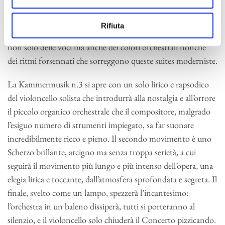
novecento, sta nel getto espressionista della lingua impiegata.
Siamo di fronte a opere vive, di eccezionale comunicativa,
Rifiuta
dove l’atteggiamento polifonico si manifesta nell’intreccio
non solo delle voci ma anche dei colori orchestrali nonché
dei ritmi forsennati che sorreggono queste suites moderniste.
La Kammermusik n.3 si apre con un solo lirico e rapsodico
del violoncello solista che introdurrà alla nostalgia e all’orrore
il piccolo organico orchestrale che il compositore, malgrado
l’esiguo numero di strumenti impiegato, sa far suonare
incredibilmente ricco e pieno. Il secondo movimento è uno
Scherzo brillante, arcigno ma senza troppa serietà, a cui
seguirà il movimento più lungo e più intenso dell’opera, una
elegia lirica e toccante, dall’atmosfera sprofondata e segreta. Il
finale, svelto come un lampo, spezzerà l’incantesimo:
l’orchestra in un baleno dissiperà, tutti si porteranno al
silenzio, e il violoncello solo chiuderà il Concerto pizzicando.