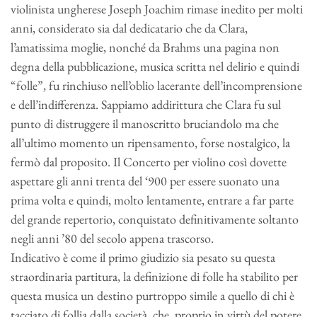
violinista ungherese Joseph Joachim rimase inedito per molti
anni, considerato sia dal dedicatario che da Clara,
l’amatissima moglie, nonché da Brahms una pagina non
degna della pubblicazione, musica scritta nel delirio e quindi
“folle”, fu rinchiuso nell’oblio lacerante dell’incomprensione
e dell’indifferenza. Sappiamo addirittura che Clara fu sul
punto di distruggere il manoscritto bruciandolo ma che
all’ultimo momento un ripensamento, forse nostalgico, la
fermò dal proposito. Il Concerto per violino così dovette
aspettare gli anni trenta del ‘900 per essere suonato una
prima volta e quindi, molto lentamente, entrare a far parte
del grande repertorio, conquistato definitivamente soltanto
negli anni ’80 del secolo appena trascorso.
Indicativo è come il primo giudizio sia pesato su questa
straordinaria partitura, la definizione di folle ha stabilito per
questa musica un destino purtroppo simile a quello di chi è
tacciato di follia dalla società, che, proprio in virtù del potere