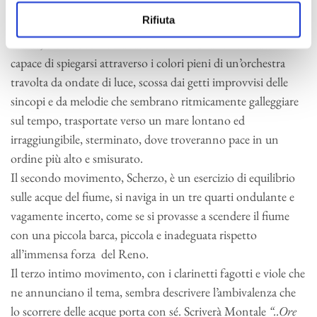
Il primo movimento si apre con una glorioso tutti
Rifiuta
orchestrale che da subito ogni cosa immerge in un’atmosfera
mitica, eroica e sovrumana. Si narra di una forza creatrice
capace di spiegarsi attraverso i colori pieni di un’orchestra
travolta da ondate di luce, scossa dai getti improvvisi delle
sincopi e da melodie che sembrano ritmicamente galleggiare
sul tempo, trasportate verso un mare lontano ed
irraggiungibile, sterminato, dove troveranno pace in un
ordine più alto e smisurato.
Il secondo movimento, Scherzo, è un esercizio di equilibrio
sulle acque del fiume, si naviga in un tre quarti ondulante e
vagamente incerto, come se si provasse a scendere il fiume
con una piccola barca, piccola e inadeguata rispetto
all’immensa forza del Reno.
Il terzo intimo movimento, con i clarinetti fagotti e viole che
ne annunciano il tema, sembra descrivere l’ambivalenza che
lo scorrere delle acque porta con sé. Scriverà Montale
“..Ore