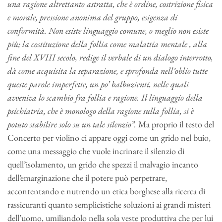
una ragione altrettanto astratta, che è ordine, costrizione fisica
e morale, pressione anonima del gruppo, esigenza di
conformità. Non esiste linguaggio comune, o meglio non esiste
più; la costituzione della follia come malattia mentale , alla
fine del XVIII secolo, redige il verbale di un dialogo interrotto,
dà come acquisita la separazione, e sprofonda nell’oblio tutte
queste parole imperfette, un po’ balbuzienti, nelle quali
avveniva lo scambio fra follia e ragione. Il linguaggio della
psichiatria, che è monologo della ragione sulla follia, si è
potuto stabilire solo su un tale silenzio”.
Ma proprio il testo del
Concerto per violino ci appare oggi come un grido nel buio,
come una messaggio che vuole incrinare il silenzio di
quell’isolamento, un grido che spezzi il malvagio incanto
dell’emarginazione che il potere può perpetrare,
accontentando e nutrendo un etica borghese alla ricerca di
rassicuranti quanto semplicistiche soluzioni ai grandi misteri
dell’uomo, umiliandolo nella sola veste produttiva che per lui