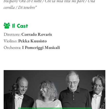
traspare/ Ora ch’è notte / Che la mia vita mi pare / Una
corolla / Di tenebre”
Il Cast
Direttore:
Corrado Rovaris
Violino:
Pekka Kuusisto
Orchestra:
I Pomeriggi Musicali