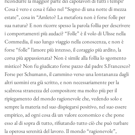
ricondurre la maggior parte dei capolavori di tutti i tempi?
Cosa è vero e cosa è falso nel “Sogno di una notte di mezza
estate”, cosa in “Amleto? La metafora non è forse folle per
sua natura? E non ricorre spesso la parola follia per descrivere
i comportamenti più audaci? “Folle” è il volo di Ulisse nella
Commedia, il suo lungo viaggio nella conoscenza, e non è
forse “folle” l’amore più intenso, il coraggio più ardito, la
corsa più appassionata? Non è simile alla follia lo sgomento
mistico? Non fu giudicato forse pazzo dal padre S.Francesco?
Forse per Schumann, il cammino verso una lontananza dagli
altri uomini era già scritto, e non necessariamente per la
scabrosa stranezza del compositore ma molto più per il
ripiegamento del mondo ragionevole che, vedendo solo e
sempre la materia nel suo dispiegarsi positivo, nel suo essere
empirico, ad ogni cosa dà un valore economico e che pone
esso al di sopra di tutto, rifiutando tutto ciò che può turbare
la operosa serenità del lavoro. Il mondo “ragionevole”,