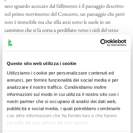
uno sguardo accecato dal fallimento è il paesaggio descritto
nel primo movimento del Concerto, un paesaggio che però
non è immobile ma che sfila anzi sotto le suole in un
cammino che si fa corsa a perdifiato verso i cieli del terzo
movimento, verso i cieli tersi della serena speranza. Durante
gli ultimi due anni di vita, Schumann fu costretto in
manicomio da medici poco attenti e da una moglie forse
stanca e addolorata che non riusciva più a sostenere ed
Questo sito web utilizza i cookie
aiutare un marito in difficoltà. Sappiamo che le visite di Clara
Utilizziamo i cookie per personalizzare contenuti ed
a Robert furono pochissime e che l’ultima avvenne solo una
annunci, per fornire funzionalità dei social media e per
decina di giorni prima della morte del compositore,
analizzare il nostro traffico. Condividiamo inoltre
ascoltando il Langsam posto al centro della composizione
informazioni sul modo in cui utilizza il nostro sito con i
vengono alla mente le parole di Rilke che sembrano dire ciò
nostri partner che si occupano di analisi dei dati web,
pubblicità e social media, i quali potrebbero combinarle
che nella solitaria cella poteva pensare il compositore:
“Come
con altre informazioni che ha fornito loro o che hanno
potrei trattenerla in me, la mia anima, che la tua non sfiori;
raccolto dal suo utilizzo dei loro servizi.
come levarla, oltre te, ad altre cose? Ah, potessi nasconderla in