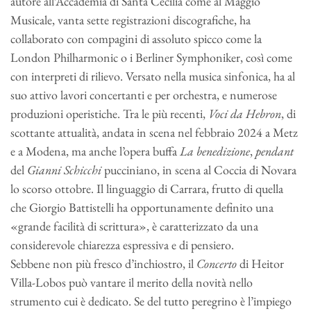
autore all’Accademia di Santa Cecilia come al Maggio
Musicale, vanta sette registrazioni discografiche, ha
collaborato con compagini di assoluto spicco come la
London Philharmonic o i Berliner Symphoniker, così come
con interpreti di rilievo. Versato nella musica sinfonica, ha al
suo attivo lavori concertanti e per orchestra, e numerose
produzioni operistiche. Tra le più recenti,
Voci da Hebron
, di
scottante attualità, andata in scena nel febbraio 2024 a Metz
e a Modena, ma anche l’opera buffa
La benedizione
,
pendant
del
Gianni Schicchi
pucciniano, in scena al Coccia di Novara
lo scorso ottobre. Il linguaggio di Carrara, frutto di quella
che Giorgio Battistelli ha opportunamente definito una
«grande facilità di scrittura», è caratterizzato da una
considerevole chiarezza espressiva e di pensiero.
Sebbene non più fresco d’inchiostro, il
Concerto
di Heitor
Villa-Lobos può vantare il merito della novità nello
strumento cui è dedicato. Se del tutto peregrino è l’impiego