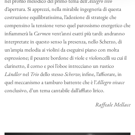
nel profilo melodico del primo tema dell’
Allegro vivo
d’apertura. Si apprezzi, nella mirabile ingegneria di questa
costruzione equilibratissima, l’adozione di strategie che
compensino la tensione verso quel parossismo energetico che
infiammerà la
Carmen
vent’anni esatti più tardi: andranno
interpretate in questo senso la presenza, nello Scherzo, di
un’ampia melodia ai violini da eseguirsi piano con molta
espressione; il pesante bordone di viole e violoncelli su cui il
clarinetto, il corno e poi l’oboe intrecciano un rustico
Ländler
nel
Trio
dello stesso
Scherzo
; infine, l’affiorare, in
quel meccanismo a tamburo battente che è l’
Allegro vivace
conclusivo, d’un tema cantabile dall’afflato lirico.
Raffeale Mellace