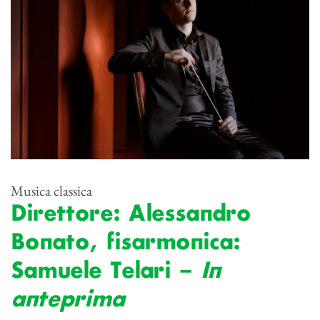
Musica classica
Direttore: Alessandro
Bonato, fisarmonica:
Samuele Telari –
In
anteprima