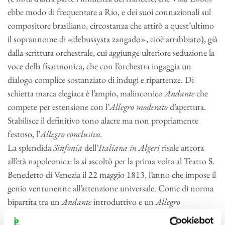
ebbe modo di frequentare a Rio, e dei suoi connazionali sul
compositore brasiliano, circostanza che attirò a quest’ultimo
il soprannome di «debussysta zangado», cioè arrabbiato), già
dalla scrittura orchestrale, cui aggiunge ulteriore seduzione la
voce della fisarmonica, che con l’orchestra ingaggia un
dialogo complice sostanziato di indugi e ripartenze. Di
schietta marca elegiaca è l’ampio, malinconico
Andante
che
compete per estensione con l’
Allegro moderato
d’apertura.
Stabilisce il definitivo tono alacre ma non propriamente
festoso, l’
Allegro conclusivo
.
La splendida
Sinfonia
dell’
Italiana in Algeri
risale ancora
all’età napoleonica: la si ascoltò per la prima volta al Teatro S.
Benedetto di Venezia il 22 maggio 1813, l’anno che impose il
genio ventunenne all’attenzione universale. Come di norma
bipartita tra un
Andante
introduttivo e un
Allegro
principale, si apre sull’
understatement
indubbiamente ironico