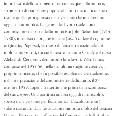
in orchestra dello strumento per cui nacque – l’armonica,
strumento di tradizione popolare! – non meno inconsueto
risulta quello protagonista della versione che ascolteremo
oggi, la fisarmonica. La genesi del lavoro risale a una
commissione da parte dell’armonicista John Sebastian (1914-
1980), musicista di origine italiana (lasciò cadere il cognome
originario, Pugliese), virtuoso di fama internazionale cui
molti compositori, tra cui il nostro Luciano Chailly e il russo
Aleksandr Čerepnin, dedicarono loro lavori. Villa-Lobos
compose nel 1955-56, nella sua ultima stagione creativa, il
proprio concerto, che fu possibile ascoltare a Gerusalemme,
nell’interpretazione del committente-dedicatario, il 27
ottobre 1959, appena tre settimane prima della scomparsa
del suo
auytor
. Una partitura ancora oggi di raro ascolto,
spesso nella versione per fisarmonica. L’ascoltatore sarà
subito catturato dalla fascinazione timbrica molto debussiana
(è nota d’altra parte l’influenza del francese, che Villa-Lobos