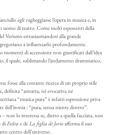
nciullo egli vagheggiasse l’opera in musica e, in
di un uomo di teatro. Come molti esponenti della
a del Verismo entusiasmandosi alla grande
l gregoriano a influenzarlo profondamente.
e o momenti di accensione non giustificati dall’idea
gio, il quale, sublimando l’andamento drammatico,
se fosse alla costante ricerca di un proprio stile
e, definita “astratta, né evocativa né
izzettiana “musica pura” è infatti espressione priva
nte dell’ironia : “pura, senza niente dentro”.
 – non lo interessa se, dietro a quella facciata, non
e di
Fedra
e de
La figlia di Jorio
afferma il suo
tto centro dell’universo.