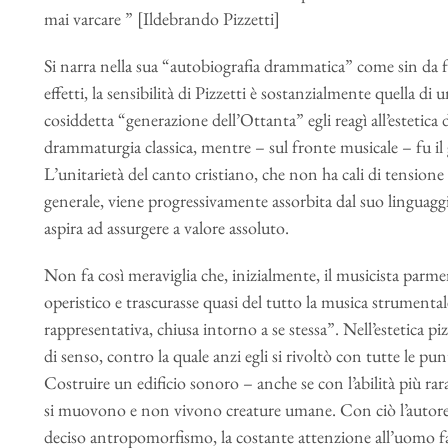
mai varcare ” [Ildebrando Pizzetti]
Si narra nella sua “autobiografia drammatica” come sin da fa
effetti, la sensibilità di Pizzetti è sostanzialmente quella 
cosiddetta “generazione dell’Ottanta” egli reagì all’estetic
drammaturgia classica, mentre – sul fronte musicale – fu i
L’unitarietà del canto cristiano, che non ha cali di tension
generale, viene progressivamente assorbita dal suo linguag
aspira ad assurgere a valore assoluto.
Non fa così meraviglia che, inizialmente, il musicista parmen
operistico e trascurasse quasi del tutto la musica strumental
rappresentativa, chiusa intorno a se stessa”. Nell’estetica p
di senso, contro la quale anzi egli si rivoltò con tutte le pu
Costruire un edificio sonoro – anche se con l’abilità più rara
si muovono e non vivono creature umane. Con ciò l’autor
deciso antropomorfismo, la costante attenzione all’uomo fa