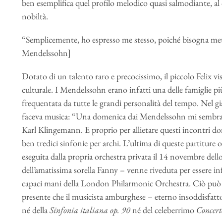
ben esemplifica quel profilo melodico quasi salmodiante, al 
nobiltà.
“Semplicemente, ho espresso me stesso, poiché bisogna mett
Mendelssohn]
Dotato di un talento raro e precocissimo, il piccolo Felix v
culturale. I Mendelssohn erano infatti una delle famiglie più
frequentata da tutte le grandi personalità del tempo. Nel gi
faceva musica: “Una domenica dai Mendelssohn mi sembra il 
Karl Klingemann. E proprio per allietare questi incontri 
ben tredici sinfonie per archi. L’ultima di queste partiture
eseguita dalla propria orchestra privata il 14 novembre del
dell’amatissima sorella Fanny – venne riveduta per essere 
capaci mani della London Philarmonic Orchestra. Ciò può s
presente che il musicista amburghese – eterno insoddisfatto
né della
Sinfonia italiana op. 90
né del celeberrimo
Concerto