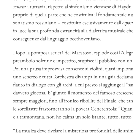
sonata
; tuttavia, rispetto al sinfonismo viennese di Haydn 
proprio di quella parte che ne costituiva il fondamentale 
sonatismo rossiniano – costituito esclusivamente dall’
espos
in luce la sua profonda estraneità alla dialettica musicale ch
conseguenze dal linguaggio beethoveniano.
Dopo la pomposa serietà del Maestoso, esplode così l’Allegr
preambolo solenne e impettito, stupisce il pubblico con un
Poi una pausa improvvisa consente ai violini, quasi imploran
uno scherzo e tutta l’orchestra divampa in una gaia declama
flauto in dialogo con gli archi, a cui presto si aggiunge il 
davvero giocosa. E’ giunto il momento del famoso crescendo 
sempre maggiori, fino all’ironico ribollire del Finale, che t
le sorellastre frastorneranno la povera Cenerentola: “Quant
e a tramontana, non ho calma un solo istante, tutto, tutto
“La musica deve rivelare la misteriosa profondità delle anim