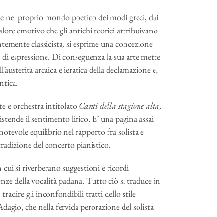
one nel proprio mondo poetico dei modi greci, dai
valore emotivo che gli antichi teorici attribuivano
rentemente classicista, si esprime una concezione
 di espressione. Di conseguenza la sua arte mette
l’austerità arcaica e ieratica della declamazione e,
ntica.
te e orchestra intitolato
Canti della stagione alta
,
istende il sentimento lirico. E’ una pagina assai
otevole equilibrio nel rapporto fra solista e
radizione del concerto pianistico.
n cui si riverberano suggestioni e ricordi
nze della vocalità padana. Tutto ciò si traduce in
tradire gli inconfondibili tratti dello stile
dagio, che nella fervida perorazione del solista