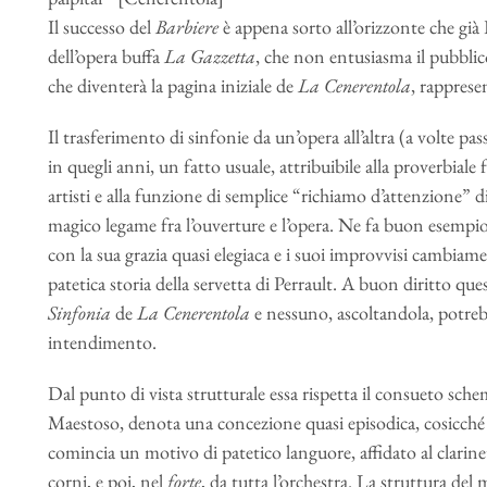
Il successo del
Barbiere
è appena sorto all’orizzonte che già
dell’opera buffa
La Gazzetta
, che non entusiasma il pubblic
che diventerà la pagina iniziale de
La
Cenerentola
, rappres
Il trasferimento di sinfonie da un’opera all’altra (a volte pa
in quegli anni, un fatto usuale, attribuibile alla proverbiale
artisti e alla funzione di semplice “richiamo d’attenzione” 
magico legame fra l’ouverture e l’opera. Ne fa buon esempi
con la sua grazia quasi elegiaca e i suoi improvvisi cambiam
patetica storia della servetta di Perrault. A buon diritto ques
Sinfonia
de
La Cenerentola
e nessuno, ascoltandola, potrebb
intendimento.
Dal punto di vista strutturale essa rispetta il consueto schem
Maestoso, denota una concezione quasi episodica, cosicché 
comincia un motivo di patetico languore, affidato al clarine
corni, e poi, nel
forte
, da tutta l’orchestra. La struttura de