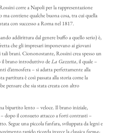
 Rossini corre a Napoli per la rappresentazione
o ma contiene qualche buona cosa, tra cui quella
entata con successo a Roma nel 1817.
ssando addirittura dal genere buffo a quello serio) è,
 fretta che gli impresari imponevano ai giovani
di tali brani. Ciononostante, Rossini crea spesso un
o il brano introduttivo de
La Gazzetta
, il quale –
enti d’atmosfera – si adatta perfettamente alla
ta partitura è così passata alla storia come la
e pensare che sia stata creata con altro
a bipartito lento – veloce. Il brano iniziale,
– dopo il consueto attacco a forti contrasti –
tto. Segue una piccola fanfara, sviluppata da legni e
l movimento rapido ricorda invece la classica
forma-