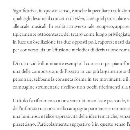
Significativa, in questo senso, è anche la peculiare traduzi
quali egli desume il concetto di
ethos
, cioè quel particolare 
alle scale musicali. In realtà attraverso tale recupero, appa
tipicamente ottocentesca del teatro come luogo privilegiato
in luce un’oscillazione fra due opposti poli, rappresentati dal
per converso, da un’effusione melodica di derivazione roma
Di tutto ciò è illuminante esempio il concerto per pianofor
una delle composizioni di Pizzetti in cui più largamente si d
personale, sebbene la consueta forma in tre movimenti e il n
compagine strumentale rivelino non pochi riferimenti alla t
Il titolo fa riferimento a una serenità bucolica e pastorale, i
dell’infanzia trascorsa nella campagna parmense e reminisce
una luminosa e felice espressività delle idee tematiche, senza 
pizzettiano. Particolarmente suggestivo è in questo senso l’A