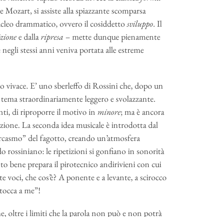
e Mozart, si assiste alla spiazzante scomparsa
nucleo drammatico, ovvero il cosiddetto
sviluppo
. Il
izione
e dalla
ripresa
– mette dunque pienamente
e negli stessi anni veniva portata alle estreme
o vivace. E’ uno sberleffo di Rossini che, dopo un
 tema straordinariamente leggero e svolazzante.
ti, di riproporre il motivo in
minore
; ma è ancora
zione. La seconda idea musicale è introdotta dal
“sarcasmo” del fagotto, creando un’atmosfera
rossiniano: le ripetizioni si gonfiano in sonorità
anto bene prepara il pirotecnico andirivieni con cui
e voci, che cos’è? A ponente e a levante, a scirocco
 tocca a me”!
e, oltre i limiti che la parola non può e non potrà