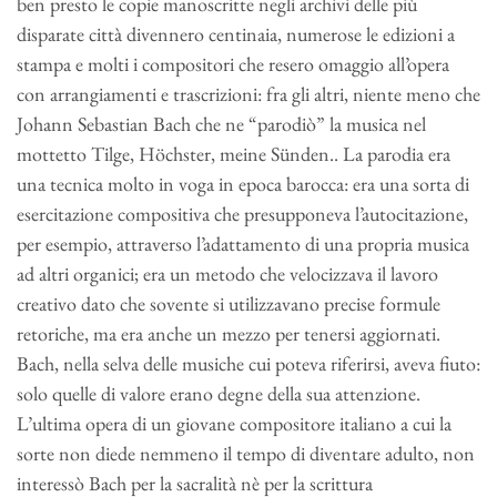
ben presto le copie manoscritte negli archivi delle più
disparate città divennero centinaia, numerose le edizioni a
stampa e molti i compositori che resero omaggio all’opera
con arrangiamenti e trascrizioni: fra gli altri, niente meno che
Johann Sebastian Bach che ne “parodiò” la musica nel
mottetto Tilge, Höchster, meine Sünden.. La parodia era
una tecnica molto in voga in epoca barocca: era una sorta di
esercitazione compositiva che presupponeva l’autocitazione,
per esempio, attraverso l’adattamento di una propria musica
ad altri organici; era un metodo che velocizzava il lavoro
creativo dato che sovente si utilizzavano precise formule
retoriche, ma era anche un mezzo per tenersi aggiornati.
Bach, nella selva delle musiche cui poteva riferirsi, aveva fiuto:
solo quelle di valore erano degne della sua attenzione.
L’ultima opera di un giovane compositore italiano a cui la
sorte non diede nemmeno il tempo di diventare adulto, non
interessò Bach per la sacralità nè per la scrittura