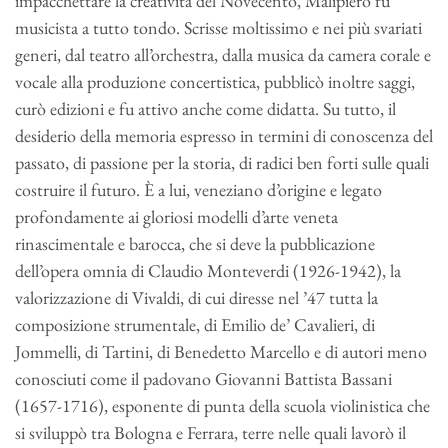
impacchettare la creatività del Novecento, Malipiero fu
musicista a tutto tondo. Scrisse moltissimo e nei più svariati
generi, dal teatro all’orchestra, dalla musica da camera corale e
vocale alla produzione concertistica, pubblicò inoltre saggi,
curò edizioni e fu attivo anche come didatta. Su tutto, il
desiderio della memoria espresso in termini di conoscenza del
passato, di passione per la storia, di radici ben forti sulle quali
costruire il futuro. È a lui, veneziano d’origine e legato
profondamente ai gloriosi modelli d’arte veneta
rinascimentale e barocca, che si deve la pubblicazione
dell’opera omnia di Claudio Monteverdi (1926-1942), la
valorizzazione di Vivaldi, di cui diresse nel ’47 tutta la
composizione strumentale, di Emilio de’ Cavalieri, di
Jommelli, di Tartini, di Benedetto Marcello e di autori meno
conosciuti come il padovano Giovanni Battista Bassani
(1657-1716), esponente di punta della scuola violinistica che
si sviluppò tra Bologna e Ferrara, terre nelle quali lavorò il