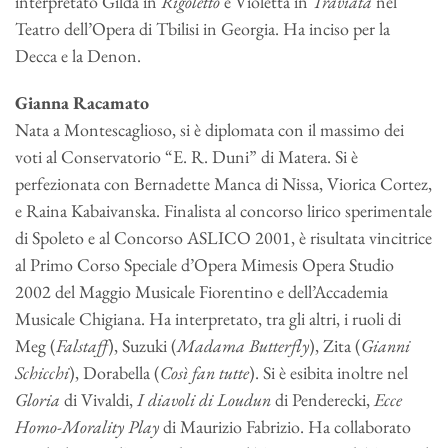
interpretato Gilda in
Rigoletto
e Violetta in
Traviata
nel
Teatro dell’Opera di Tbilisi in Georgia. Ha inciso per la
Decca e la Denon.
Gianna Racamato
Nata a Montescaglioso, si è diplomata con il massimo dei
voti al Conservatorio “E. R. Duni” di Matera. Si è
perfezionata con Bernadette Manca di Nissa, Viorica Cortez,
e Raina Kabaivanska. Finalista al concorso lirico sperimentale
di Spoleto e al Concorso ASLICO 2001, è risultata vincitrice
al Primo Corso Speciale d’Opera Mimesis Opera Studio
2002 del Maggio Musicale Fiorentino e dell’Accademia
Musicale Chigiana. Ha interpretato, tra gli altri, i ruoli di
Meg (
Falstaff
), Suzuki (
Madama Butterfly
), Zita (
Gianni
Schicchi
), Dorabella (
Così fan tutte
). Si è esibita inoltre nel
Gloria
di Vivaldi,
I diavoli di Loudun
di Penderecki,
Ecce
Homo-Morality Play
di Maurizio Fabrizio. Ha collaborato