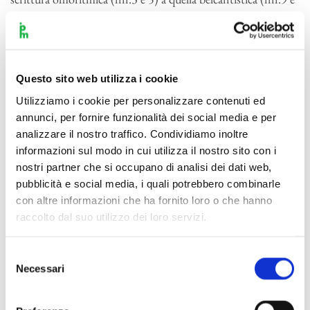
11), dal contrappunto imitativo (nn.1 e 12) a quello fugato
(nn.8 e seconda parte del 12), simbolo da sempre di
un’espressione sacra maestosa e solenne. Ma su tutto, c’è la
consapevolezza di una donna strappata all’inscalfibilità
Questo sito web utilizza i cookie
emotiva della sua essenza divina. Maria soffre. Nel Cujus
Utilizziamo i cookie per personalizzare contenuti ed
animam (n.2) il quadruplice trillo sulla parola “pertransivit”,
annunci, per fornire funzionalità dei social media e per
già annunciato dal motto dei violini, ci disvela una spada che
analizzare il nostro traffico. Condividiamo inoltre
le offende l’anima, pari alle sevizie subite da suo figlio. E
informazioni sul modo in cui utilizza il nostro sito con i
ancora c’è trepidazione emotiva nella figurazione sincopata
nostri partner che si occupano di analisi dei dati web,
pubblicità e social media, i quali potrebbero combinarle
degli archi e nei fitti e implcabili trilli che tornano nel veloce
con altre informazioni che ha fornito loro o che hanno
Quae moerebat (n.4), un drammatico tempo teatrale più che
raccolto dal suo utilizzo dei loro servizi.
ecclesiastico, che bisognerebbe avere il coraggio di non
rallentare in esecuzione. E ancora c’è dolore nell’acuto al
Selezione
limite del grido che assiste impotente all’ultimo respiro di
Necessari
del
Cristo nel Vidit suum (n.6), episodio fra i più toccanti della
consenso
dozzina, affranto da un senso immenso di solitudine e di