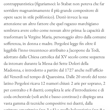
contrappuntistica (figuriamoci: lo Stabat non poteva che far
sorridere magnanimamente il più grande compositore di
opere sacre in stile polifonico). Destò invece la sua
attenzione un altro fattore che quel ragazzo marchigiano
sembrava avere colto come nessun altro prima: la capacità di
trasformare la Vergine Maria, personaggio altro dalla comune
sofferenza, in donna e madre. Pergolesi legge fin oltre il
leggibile l’inno trecentesco attribuito a Jacopone da Todi,
adottato dalla Chiesa cattolica dal XV secolo come sequenza
da intonare durante la Messa dei Sette Dolori della
Madonna, e introdotto a partire dal 1727 anche nell’ufficio
del Venerdì nel tempo di Quaresima. Dalle 20 strofe del testo
latino Pergolesi ricava 12 numeri chiusi: 2 arie per soprano, 2
per contralto e 8 duetti; completa le arie d’introduzione e di
coda orchestrale (soli archi e basso continuo) e dispiega una
vasta gamma di tecniche compositive nei duetti, dalla
scrittura omoritmica (nn.3 e 5) a quella belcantistica (nn.9 e