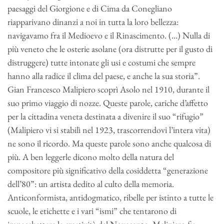
paesaggi del Giorgione e di Cima da Conegliano
riapparivano dinanzi a noi in tutta la loro bellezza:
navigavamo fra il Medioevo e il Rinascimento. (…) Nulla di
più veneto che le osterie asolane (ora distrutte per il gusto di
distruggere) tutte intonate gli usi e costumi che sempre
hanno alla radice il clima del paese, e anche la sua storia”.
Gian Francesco Malipiero scoprì Asolo nel 1910, durante il
suo primo viaggio di nozze. Queste parole, cariche d’affetto
per la cittadina veneta destinata a divenire il suo “rifugio”
(Malipiero vi si stabilì nel 1923, trascorrendovi l’intera vita)
ne sono il ricordo. Ma queste parole sono anche qualcosa di
più. A ben leggerle dicono molto della natura del
compositore più significativo della cosiddetta “generazione
dell’80”: un artista dedito al culto della memoria.
Anticonformista, antidogmatico, ribelle per istinto a tutte le
scuole, le etichette e i vari “ismi” che tentarono di