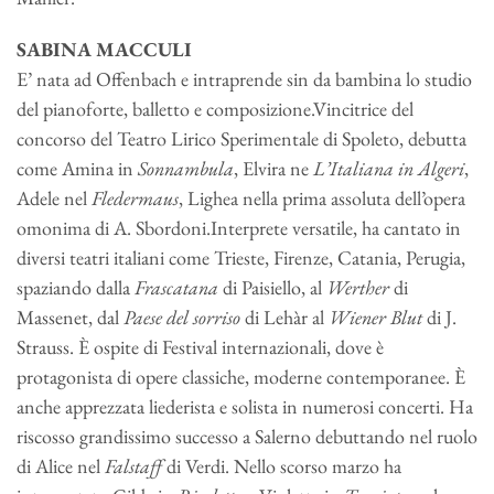
SABINA MACCULI
E’ nata ad Offenbach e intraprende sin da bambina lo studio
del pianoforte, balletto e composizione.Vincitrice del
concorso del Teatro Lirico Sperimentale di Spoleto, debutta
come Amina in
Sonnambula
, Elvira ne
L’Italiana in Algeri
,
Adele nel
Fledermaus
, Lighea nella prima assoluta dell’opera
omonima di A. Sbordoni.Interprete versatile, ha cantato in
diversi teatri italiani come Trieste, Firenze, Catania, Perugia,
spaziando dalla
Frascatana
di Paisiello, al
Werther
di
Massenet, dal
Paese del sorriso
di Lehàr al
Wiener Blut
di J.
Strauss. È ospite di Festival internazionali, dove è
protagonista di opere classiche, moderne contemporanee. È
anche apprezzata liederista e solista in numerosi concerti. Ha
riscosso grandissimo successo a Salerno debuttando nel ruolo
di Alice nel
Falstaff
di Verdi. Nello scorso marzo ha