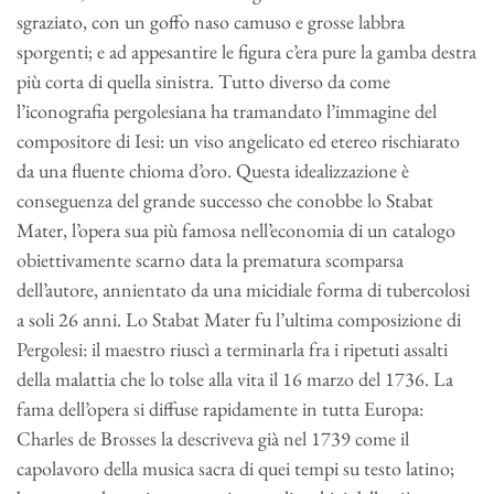
sgraziato, con un goffo naso camuso e grosse labbra
sporgenti; e ad appesantire le figura c’era pure la gamba destra
più corta di quella sinistra. Tutto diverso da come
l’iconografia pergolesiana ha tramandato l’immagine del
compositore di Iesi: un viso angelicato ed etereo rischiarato
da una fluente chioma d’oro. Questa idealizzazione è
conseguenza del grande successo che conobbe lo Stabat
Mater, l’opera sua più famosa nell’economia di un catalogo
obiettivamente scarno data la prematura scomparsa
dell’autore, annientato da una micidiale forma di tubercolosi
a soli 26 anni. Lo Stabat Mater fu l’ultima composizione di
Pergolesi: il maestro riuscì a terminarla fra i ripetuti assalti
della malattia che lo tolse alla vita il 16 marzo del 1736. La
fama dell’opera si diffuse rapidamente in tutta Europa:
Charles de Brosses la descriveva già nel 1739 come il
capolavoro della musica sacra di quei tempi su testo latino;