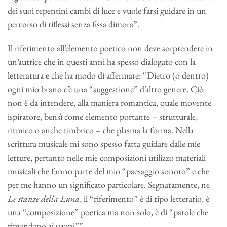
dei suoi repentini cambi di luce e vuole farsi guidare in un
percorso di riflessi senza fissa dimora”.
Il riferimento all’elemento poetico non deve sorprendere in
un’autrice che in questi anni ha spesso dialogato con la
letteratura e che ha modo di affermare: “Dietro (o dentro)
ogni mio brano c’è una “suggestione” d’altro genere. Ciò
non è da intendere, alla maniera romantica, quale movente
ispiratore, bensì come elemento portante – strutturale,
ritmico o anche timbrico – che plasma la forma. Nella
scrittura musicale mi sono spesso fatta guidare dalle mie
letture, pertanto nelle mie composizioni utilizzo materiali
musicali che fanno parte del mio “paesaggio sonoro” e che
per me hanno un significato particolare. Segnatamente, ne
Le stanze della Luna
, il “riferimento” è di tipo letterario, è
una “composizione” poetica ma non solo, è di “parole che
rimandano ai suoni””