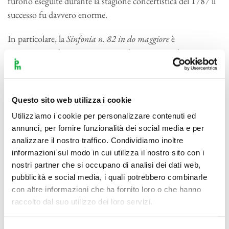
furono eseguite durante la stagione concertistica del 1787 il
successo fu davvero enorme.
In particolare, la
Sinfonia n. 82 in do maggiore
è
caratterizzata da quei gesti ampi e dimostrativi – basti citare
l’arpeggio in
fortissimo
che apre il primo tema – che Haydn
ritenne appropriati al pubblico francese. Il primo
movimento,
Vivace assai
, ha un’esposizione piena di energia,
Questo sito web utilizza i cookie
di contrasti e d’inventiva : particolarmente sorprendente è
Utilizziamo i cookie per personalizzare contenuti ed
l’impiego di una serie di accordi dissonanti che caratterizzano
annunci, per fornire funzionalità dei social media e per
anche l’elaborato e dinamico sviluppo. Segue un
Allegretto
in
analizzare il nostro traffico. Condividiamo inoltre
luogo del normale tempo lento : è una serie di quelle doppie
informazioni sul modo in cui utilizza il nostro sito con i
variazioni tipicamente haydniane, alternativamente su un
nostri partner che si occupano di analisi dei dati web,
tema in fa maggiore e uno in fa minore che parafrasa il
pubblicità e social media, i quali potrebbero combinarle
primo, con un procedimento che sarà molto caro a
con altre informazioni che ha fornito loro o che hanno
raccolto dal suo utilizzo dei loro servizi.
Beethoven. Il terzo movimento,
Menuet
– Haydn adottò
questo lemma in quasi tutte le
Sinfonie parigine
– è raffinato