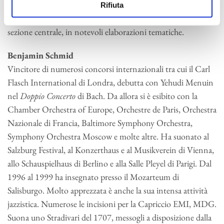
popolareggiante, svolge invece un’insostituibile funzione
Rifiuta
stabilizzatrice all’interno di un
Finale
che si avventura, nella
sezione centrale, in notevoli elaborazioni tematiche.
Benjamin Schmid
Vincitore di numerosi concorsi internazionali tra cui il Carl
Flasch International di Londra, debutta con Yehudi Menuin
nel
Doppio Concerto
di Bach. Da allora si è esibito con la
Chamber Orchestra of Europe, Orchestre de Paris, Orchestra
Nazionale di Francia, Baltimore Symphony Orchestra,
Symphony Orchestra Moscow e molte altre. Ha suonato al
Salzburg Festival, al Konzerthaus e al Musikverein di Vienna,
allo Schauspielhaus di Berlino e alla Salle Pleyel di Parigi. Dal
1996 al 1999 ha insegnato presso il Mozarteum di
Salisburgo. Molto apprezzata è anche la sua intensa attività
jazzistica. Numerose le incisioni per la Capriccio EMI, MDG.
Suona uno Stradivari del 1707, messogli a disposizione dalla