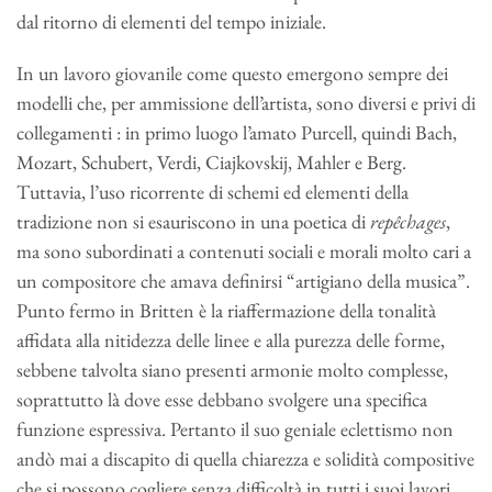
dal ritorno di elementi del tempo iniziale.
In un lavoro giovanile come questo emergono sempre dei
modelli che, per ammissione dell’artista, sono diversi e privi di
collegamenti : in primo luogo l’amato Purcell, quindi Bach,
Mozart, Schubert, Verdi, Ciajkovskij, Mahler e Berg.
Tuttavia, l’uso ricorrente di schemi ed elementi della
tradizione non si esauriscono in una poetica di
repêchages
,
ma sono subordinati a contenuti sociali e morali molto cari a
un compositore che amava definirsi “artigiano della musica”.
Punto fermo in Britten è la riaffermazione della tonalità
affidata alla nitidezza delle linee e alla purezza delle forme,
sebbene talvolta siano presenti armonie molto complesse,
soprattutto là dove esse debbano svolgere una specifica
funzione espressiva. Pertanto il suo geniale eclettismo non
andò mai a discapito di quella chiarezza e solidità compositive
che si possono cogliere senza difficoltà in tutti i suoi lavori.