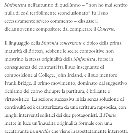
Sinfonietta
nell’autunno di quell’anno – “non ho mai sentito
nulla di così terribilmente sconclusionato” fu il suo
eccessivamente severo commento – dissuase il
diciannovenne compositore dal completare il
Concerto.
Il linguaggio della
Sinfonia concertante
è tipico della prima
maturità di Britten, sebbene le scelte compositive non
mostrino la stessa originalità della
Sinfonietta
, forse in
conseguenza dei contrasti fra il suo insegnante di
composizione al College, John Ireland, e il suo mentore
Frank Bridge. Il primo movimento, dominato dal suggestivo
richiamo del corno che apre la partitura, è brillante e
virtuosistico. La sezione successiva inizia senza soluzione di
continuità ed è caratterizzata da una scrittura rapsodica, con
lunghi interventi solistici dei due protagonisti. Il
Finale
mette in luce un’inaudita originalità formale con una
accattivante
tarantella
che viene inaspettatamente interrotta