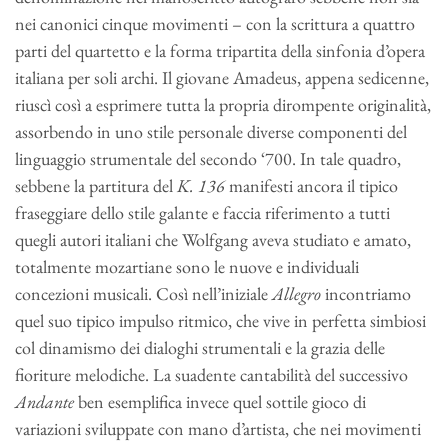
nei canonici cinque movimenti – con la scrittura a quattro
parti del quartetto e la forma tripartita della sinfonia d’opera
italiana per soli archi. Il giovane Amadeus, appena sedicenne,
riuscì così a esprimere tutta la propria dirompente originalità,
assorbendo in uno stile personale diverse componenti del
linguaggio strumentale del secondo ‘700. In tale quadro,
sebbene la partitura del
K. 136
manifesti ancora il tipico
fraseggiare dello stile galante e faccia riferimento a tutti
quegli autori italiani che Wolfgang aveva studiato e amato,
totalmente mozartiane sono le nuove e individuali
concezioni musicali. Così nell’iniziale
Allegro
incontriamo
quel suo tipico impulso ritmico, che vive in perfetta simbiosi
col dinamismo dei dialoghi strumentali e la grazia delle
fioriture melodiche. La suadente cantabilità del successivo
Andante
ben esemplifica invece quel sottile gioco di
variazioni sviluppate con mano d’artista, che nei movimenti