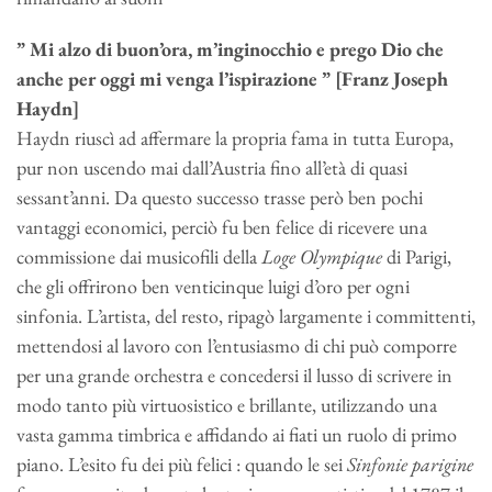
” Mi alzo di buon’ora, m’inginocchio e prego Dio che
anche per oggi mi venga l’ispirazione ” [Franz Joseph
Haydn]
Haydn riuscì ad affermare la propria fama in tutta Europa,
pur non uscendo mai dall’Austria fino all’età di quasi
sessant’anni. Da questo successo trasse però ben pochi
vantaggi economici, perciò fu ben felice di ricevere una
commissione dai musicofili della
Loge Olympique
di Parigi,
che gli offrirono ben venticinque luigi d’oro per ogni
sinfonia. L’artista, del resto, ripagò largamente i committenti,
mettendosi al lavoro con l’entusiasmo di chi può comporre
per una grande orchestra e concedersi il lusso di scrivere in
modo tanto più virtuosistico e brillante, utilizzando una
vasta gamma timbrica e affidando ai fiati un ruolo di primo
piano. L’esito fu dei più felici : quando le sei
Sinfonie parigine