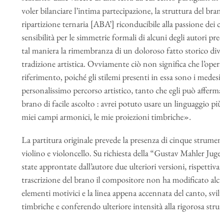
voler bilanciare l’intima partecipazione, la struttura del b
ripartizione ternaria [ABA’] riconducibile alla passione dei c
sensibilità per le simmetrie formali di alcuni degli autori pr
tal maniera la rimembranza di un doloroso fatto storico di
tradizione artistica. Ovviamente ciò non significa che l’opera
riferimento, poiché gli stilemi presenti in essa sono i med
personalissimo percorso artistico, tanto che egli può affer
brano di facile ascolto : avrei potuto usare un linguaggio pi
miei campi armonici, le mie proiezioni timbriche».
La partitura originale prevede la presenza di cinque strumen
violino e violoncello. Su richiesta della “Gustav Mahler Ju
state approntate dall’autore due ulteriori versioni, rispett
trascrizione del brano il compositore non ha modificato alc
elementi motivici e la linea appena accennata del canto, sv
timbriche e conferendo ulteriore intensità alla rigorosa str