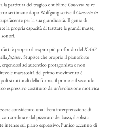
a la partitura del tragico e sublime
Concerto in re
ttro settimane dopo Wolfgang scrive il
Concerto in
tupefacente per la sua grandiosità. Il genio di
e la propria capacità di trattare le grandi masse,
 sonori.
infatti è proprio il respiro più profondo del
K.467
ella
Jupiter
. Stupisce che proprio il pianoforte
a, ergendosi ad autentico protagonista e non
irevole maestosità del primo movimento è
poli strutturali della forma, il primo e il secondo
co espressivo costituito da un’evoluzione motivica
essere considerato una libera interpretazione di
on sordina e dal pizzicato dei bassi, il solista
e intense sul piano espressivo: l’unico accenno di