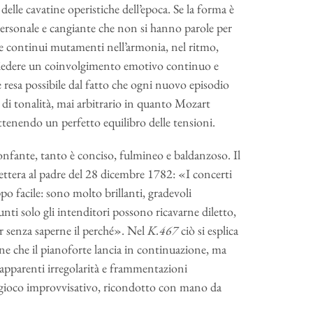
delle cavatine operistiche dell’epoca. Se la forma è
personale e cangiante che non si hanno parole per
li e continui mutamenti nell’armonia, nel ritmo,
richiedere un coinvolgimento emotivo continuo e
 è resa possibile dal fatto che ogni nuovo episodio
i tonalità, mai arbitrario in quanto Mozart
tenendo un perfetto equilibro delle tensioni.
ionfante, tanto è conciso, fulmineo e baldanzoso. Il
ettera al padre del 28 dicembre 1782: «I concerti
ppo facile: sono molto brillanti, gradevoli
punti solo gli intenditori possono ricavarne diletto,
r senza saperne il perché». Nel
K.467
ciò si esplica
ione che il pianoforte lancia in continuazione, ma
 apparenti irregolarità e frammentazioni
 gioco improvvisativo, ricondotto con mano da