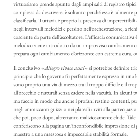
virtuosismo prende spunto dagli ampi salti di registro tipici 
complessa da descrivere, è soltanto perché essa è talmente 
classificarla. Tuttavia è proprio la presenza di impercettibi
negli intervalli melodici e persino nell’orchestrazione, a 
cosciente da parte dell’ascoltatore. L’efficacia comunicativa
melodico viene introdotto da un improvviso cambiamento d
prepara ogni cambiamento d’orizzonte con estrema cura, ot
Il conclusivo «
Allegro vivace assai
» si potrebbe definire tr
principio che lo governa fu perfettamente espresso in una l
sono proprio una via di mezzo tra il troppo difficile e il tro
all’orecchio e naturali senza cadere nella vacuità. In alcuni 
ma faccio in modo che anche i profani restino contenti, pu
negli ammiccanti guizzi o nei plateali inviti alla partecipaz
che poi, poco dopo, altrettanto maliziosamente elude. Tale
conferiscono alla pagina un’inconfondibile impressione di
maestro a una maestosa e impeccabile stabilità formale.