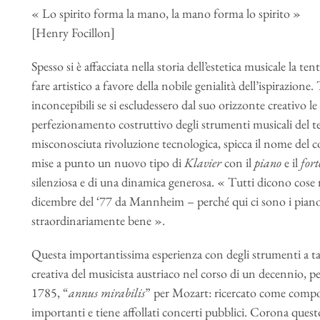
« Lo spirito forma la mano, la mano forma lo spirito »
[Henry Focillon]
Spesso si è affacciata nella storia dell’estetica musicale la ten
fare artistico a favore della nobile genialità dell’ispirazion
inconcepibili se si escludessero dal suo orizzonte creativo le
perfezionamento costruttivo degli strumenti musicali del te
misconosciuta rivoluzione tecnologica, spicca il nome del 
mise a punto un nuovo tipo di
Klavier
con il
piano
e il
fort
silenziosa e di una dinamica generosa. « Tutti dicono cose 
dicembre del ‘77 da Mannheim – perché qui ci sono i pianof
straordinariamente bene ».
Questa importantissima esperienza con degli strumenti a tas
creativa del musicista austriaco nel corso di un decennio,
1785, “
annus mirabilis
” per Mozart: ricercato come compo
importanti e tiene affollati concerti pubblici. Corona questo 