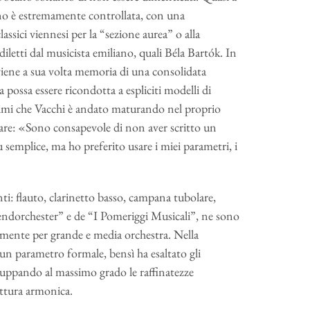
rano è estremamente controllata, con una
lassici viennesi per la “sezione aurea” o alla
ediletti dal musicista emiliano, quali Béla Bartók. In
viene a sua volta memoria di una consolidata
 possa essere ricondotta a espliciti modelli di
esimi che Vacchi è andato maturando nel proprio
mare: «Sono consapevole di non aver scritto un
ù semplice, ma ho preferito usare i miei parametri, i
ti: flauto, clarinetto basso, campana tubolare,
gendorchester” e de “I Pomeriggi Musicali”, ne sono
ivamente per grande e media orchestra. Nella
un parametro formale, bensì ha esaltato gli
iluppando al massimo grado le raffinatezze
uttura armonica.