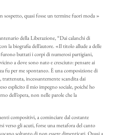
on sospetto, quasi fosse un termine fuori moda »
enario della Liberazione, “Dai calanchi di
 la biografia dell’autore. «Il titolo allude a delle
i furono buttati i corpi di numerosi partigiani,
 vicino a dove sono nato e cresciuto: pensare ai
enza fu per me spontaneo. È una composizione di
, trattenuta, incessantemente scandita dai
eso esplicito il mio impegno sociale, poiché ho
erno dell’opera, non nelle parole che la
menti compositivi, a cominciare dal costante
i verso gli acuti, forse una metafora del canto
invocano soltanto di non essere dimenticati. Quasi a