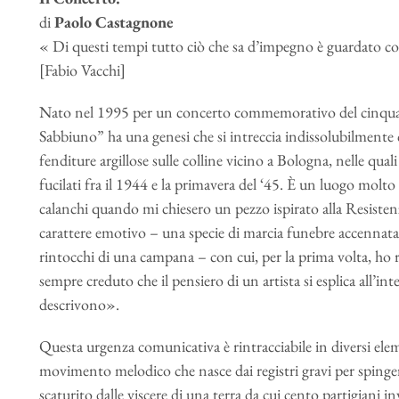
di
Paolo Castagnone
« Di questi tempi tutto ciò che sa d’impegno è guardato c
[Fabio Vacchi]
Nato nel 1995 per un concerto commemorativo del cinquant
Sabbiuno” ha una genesi che si intreccia indissolubilmente con
fenditure argillose sulle colline vicino a Bologna, nelle qual
fucilati fra il 1944 e la primavera del ‘45. È un luogo molto
calanchi quando mi chiesero un pezzo ispirato alla Resist
carattere emotivo – una specie di marcia funebre accennata
rintocchi di una campana – con cui, per la prima volta, ho r
sempre creduto che il pensiero di un artista si esplica all’int
descrivono».
Questa urgenza comunicativa è rintracciabile in diversi ele
movimento melodico che nasce dai registri gravi per spingers
scaturito dalle viscere di una terra da cui cento partigiani 