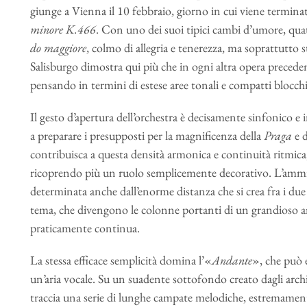
giunge a Vienna il 10 febbraio, giorno in cui viene terminat
minore K.466
. Con uno dei suoi tipici cambi d’umore, qua
do maggiore
, colmo di allegria e tenerezza, ma soprattutto s
Salisburgo dimostra qui più che in ogni altra opera precedent
pensando in termini di estese aree tonali e compatti blocchi
Il gesto d’apertura dell’orchestra è decisamente sinfonico e 
a preparare i presupposti per la magnificenza della
Praga
e d
contribuisca a questa densità armonica e continuità ritmic
ricoprendo più un ruolo semplicemente decorativo. L’amm
determinata anche dall’enorme distanza che si crea fra i due 
tema, che divengono le colonne portanti di un grandioso ar
praticamente continua.
La stessa efficace semplicità domina l’«
Andante
», che può 
un’aria vocale. Su un suadente sottofondo creato dagli archi c
traccia una serie di lunghe campate melodiche, estremament