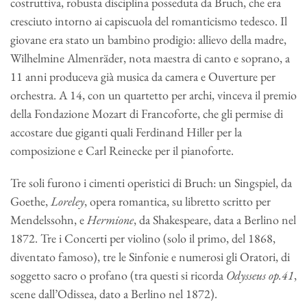
costruttiva, robusta disciplina posseduta da Bruch, che era
cresciuto intorno ai capiscuola del romanticismo tedesco. Il
giovane era stato un bambino prodigio: allievo della madre,
Wilhelmine Almenräder, nota maestra di canto e soprano, a
11 anni produceva già musica da camera e Ouverture per
orchestra. A 14, con un quartetto per archi, vinceva il premio
della Fondazione Mozart di Francoforte, che gli permise di
accostare due giganti quali Ferdinand Hiller per la
composizione e Carl Reinecke per il pianoforte.
Tre soli furono i cimenti operistici di Bruch: un Singspiel, da
Goethe,
Loreley
, opera romantica, su libretto scritto per
Mendelssohn, e
Hermione
, da Shakespeare, data a Berlino nel
1872. Tre i Concerti per violino (solo il primo, del 1868,
diventato famoso), tre le Sinfonie e numerosi gli Oratori, di
soggetto sacro o profano (tra questi si ricorda
Odysseus op.41
,
scene dall’Odissea, dato a Berlino nel 1872).