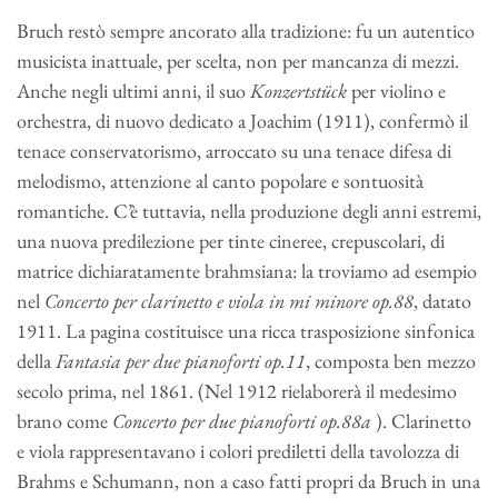
Bruch restò sempre ancorato alla tradizione: fu un autentico
musicista inattuale, per scelta, non per mancanza di mezzi.
Anche negli ultimi anni, il suo
Konzertstück
per violino e
orchestra, di nuovo dedicato a Joachim (1911), confermò il
tenace conservatorismo, arroccato su una tenace difesa di
melodismo, attenzione al canto popolare e sontuosità
romantiche. C’è tuttavia, nella produzione degli anni estremi,
una nuova predilezione per tinte cineree, crepuscolari, di
matrice dichiaratamente brahmsiana: la troviamo ad esempio
nel
Concerto per clarinetto e viola in mi minore op.88
, datato
1911. La pagina costituisce una ricca trasposizione sinfonica
della
Fantasia per due pianoforti op.11
, composta ben mezzo
secolo prima, nel 1861. (Nel 1912 rielaborerà il medesimo
brano come
Concerto per due pianoforti op.88a
). Clarinetto
e viola rappresentavano i colori prediletti della tavolozza di
Brahms e Schumann, non a caso fatti propri da Bruch in una