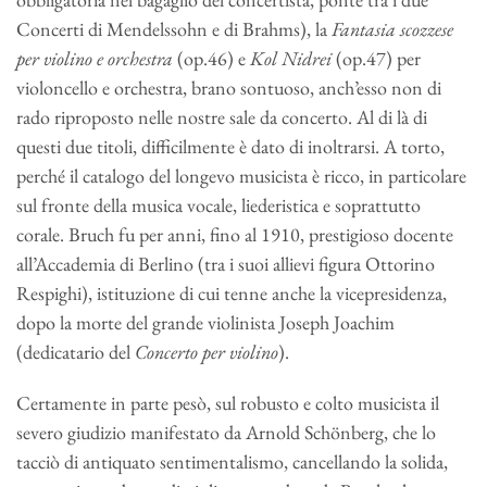
Concerti di Mendelssohn e di Brahms), la
Fantasia scozzese
per violino e orchestra
(op.46) e
Kol Nidrei
(op.47) per
violoncello e orchestra, brano sontuoso, anch’esso non di
rado riproposto nelle nostre sale da concerto. Al di là di
questi due titoli, difficilmente è dato di inoltrarsi. A torto,
perché il catalogo del longevo musicista è ricco, in particolare
sul fronte della musica vocale, liederistica e soprattutto
corale. Bruch fu per anni, fino al 1910, prestigioso docente
all’Accademia di Berlino (tra i suoi allievi figura Ottorino
Respighi), istituzione di cui tenne anche la vicepresidenza,
dopo la morte del grande violinista Joseph Joachim
(dedicatario del
Concerto per violino
).
Certamente in parte pesò, sul robusto e colto musicista il
severo giudizio manifestato da Arnold Schönberg, che lo
tacciò di antiquato sentimentalismo, cancellando la solida,