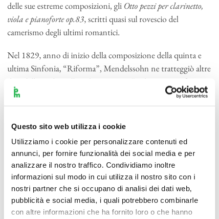
delle sue estreme composizioni, gli
Otto pezzi per clarinetto,
viola e pianoforte op.83
, scritti quasi sul rovescio del
camerismo degli ultimi romantici.
Nel 1829, anno di inizio della composizione della quinta e
ultima Sinfonia, “Riforma”, Mendelssohn ne tratteggiò altre
due, delle quali quella in la maggiore, “Italiana”, non fu
terminata che nel 1833, e venne poi di seguito ancora
riveduta, mentre quella in laminore, “Scozzese”, fu conclusa
solo nel 1842. Entrambe spruzzate di tinte popolari,
Questo sito web utilizza i cookie
registrate con cordiale immediatezza ma insieme filtrate
Utilizziamo i cookie per personalizzare contenuti ed
attraverso la lente della malinconia, mai doma.
annunci, per fornire funzionalità dei social media e per
Il viaggio in Italia di Mendelssohn, riccamente documentato
analizzare il nostro traffico. Condividiamo inoltre
dal carteggio coi genitori e col maestro di composizione
informazioni sul modo in cui utilizza il nostro sito con i
Zelter (esiste in traduzione italiana, “Le lettere dall’Italia”,
nostri partner che si occupano di analisi dei dati web,
Fògola, Torino), nonché da una ricca antologia di disegni, si
pubblicità e social media, i quali potrebbero combinarle
con altre informazioni che ha fornito loro o che hanno
svolse tra il 1830 e il 1831. Nelle cronache di quel
tour
esce