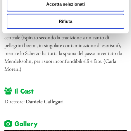
Accetta selezionati
1833. Fresca e pungente di temi briosi e guizzanti,
consegnati allo scintillio dell’orchestra romantica, la
composizione si apre e chiude con due movimenti di
Rifiuta
scoperta brillantezza. Meditativo è il carattere dell’Andante
centrale (ispirato secondo la tradizione a un canto di
pellegrini boemi, in singolare contaminazione di esotismi),
mentre lo Scherzo ha tutta la spuma del passo inventato da
Mendelssohn, per i suoi inconfondibili elfi e fate. (Carla
Moreni)
Il Cast
Direttore:
Daniele Callegar
i
Gallery