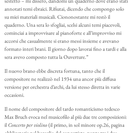
sestetto – mi dissero, dandomi un quaderno dove erano stati
annotati temi ebraici. Rifiutai, dicendo che compongo solo
su miei materiali musicali. Ciononostante mi restò il
quaderno. Una sera lo sfogliai, scelsi alcuni temi piacevoli,
cominciai a improvvisare al pianoforte e all’improvviso mi
accorsi che casualmente si erano messi insieme e avevano
formato interi brani. Il giorno dopo lavorai fino a tardi e alla
sera avevo composto tutta la Ouverture.”
Il nuovo brano ebbe discreta fortuna, tanto che il
compositore ne realizzò nel 1934 una ancor più diffusa
versione per orchestra d’archi, da lui stesso diretta in varie
occasioni.
Il nome del compositore del tardo romanticismo tedesco
Max Bruch evoca nel musicofilo al più due tre composizioni:
il
Concerto per violino
(il primo, in sol minore op.26, pagina
obbligatoria nel bagaglio del concertista, ponte tra i due