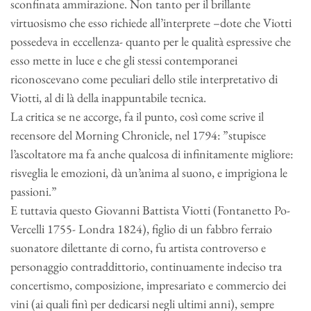
sconfinata ammirazione. Non tanto per il brillante
virtuosismo che esso richiede all’interprete –dote che Viotti
possedeva in eccellenza- quanto per le qualità espressive che
esso mette in luce e che gli stessi contemporanei
riconoscevano come peculiari dello stile interpretativo di
Viotti, al di là della inappuntabile tecnica.
La critica se ne accorge, fa il punto, così come scrive il
recensore del Morning Chronicle, nel 1794: ”stupisce
l’ascoltatore ma fa anche qualcosa di infinitamente migliore:
risveglia le emozioni, dà un’anima al suono, e imprigiona le
passioni.”
E tuttavia questo Giovanni Battista Viotti (Fontanetto Po-
Vercelli 1755- Londra 1824), figlio di un fabbro ferraio
suonatore dilettante di corno, fu artista controverso e
personaggio contraddittorio, continuamente indeciso tra
concertismo, composizione, impresariato e commercio dei
vini (ai quali finì per dedicarsi negli ultimi anni), sempre