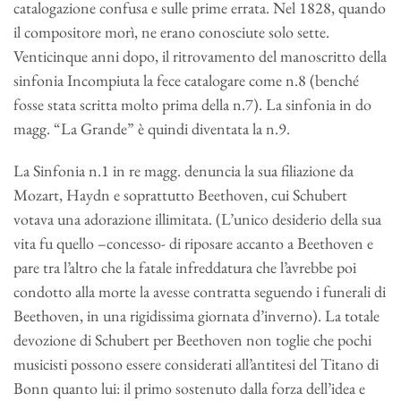
catalogazione confusa e sulle prime errata. Nel 1828, quando
il compositore morì, ne erano conosciute solo sette.
Venticinque anni dopo, il ritrovamento del manoscritto della
sinfonia Incompiuta la fece catalogare come n.8 (benché
fosse stata scritta molto prima della n.7). La sinfonia in do
magg. “La Grande” è quindi diventata la n.9.
La Sinfonia n.1 in re magg. denuncia la sua filiazione da
Mozart, Haydn e soprattutto Beethoven, cui Schubert
votava una adorazione illimitata. (L’unico desiderio della sua
vita fu quello –concesso- di riposare accanto a Beethoven e
pare tra l’altro che la fatale infreddatura che l’avrebbe poi
condotto alla morte la avesse contratta seguendo i funerali di
Beethoven, in una rigidissima giornata d’inverno). La totale
devozione di Schubert per Beethoven non toglie che pochi
musicisti possono essere considerati all’antitesi del Titano di
Bonn quanto lui: il primo sostenuto dalla forza dell’idea e