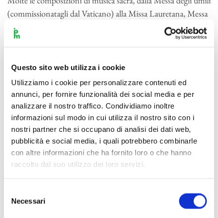
Molte le composizioni di musica sacra, dalla Messa degli umili
(commissionatagli dal Vaticano) alla Missa Lauretana, Messa
di Natale, Messa da Requiem, Magnificat, Angelus…
E’ musica che non esplora aree avveniristiche, è melodica,
tonale, personalissima, mai banale.
Lui è duttile, fantasioso, brillante oratore ma anche pratico,
Questo sito web utilizza i cookie
razionale, positivo. E’ richiesto come membro di giuria in
Utilizziamo i cookie per personalizzare contenuti ed
concorsi nazionali e internazionali, dal 1981 all’85 è direttore
annunci, per fornire funzionalità dei social media e per
della Orchestra Sinfonica di Sanremo, diviene direttore
analizzare il nostro traffico. Condividiamo inoltre
artistico della Polifonica Ambrosiana.
informazioni sul modo in cui utilizza il nostro sito con i
nostri partner che si occupano di analisi dei dati web,
Roberto Hazon, uomo di musica e di cultura, è però
pubblicità e social media, i quali potrebbero combinarle
soprattutto un amico. La sua casa è sempre aperta e non solo
con altre informazioni che ha fornito loro o che hanno
perché la moglie è una padrona perfetta: entrambi amano
raccolto dal suo utilizzo dei loro servizi.
proprio circondarsi di amici. Alla fine del pranzo succulento
lui si fa un po’ pregare ma poi va al pianoforte e fa sentire “la
Selezione
sua ultima cosa”. Allora il salotto della casa nel centro di
Necessari
del
Milano, -tappezzeria di damasco, corridoi con le pareti
consenso