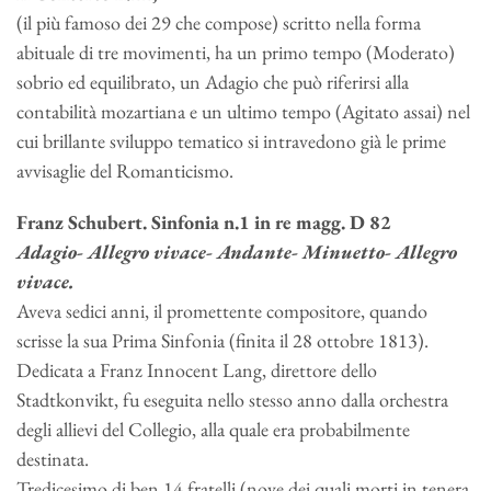
(il più famoso dei 29 che compose) scritto nella forma
abituale di tre movimenti, ha un primo tempo (Moderato)
sobrio ed equilibrato, un Adagio che può riferirsi alla
contabilità mozartiana e un ultimo tempo (Agitato assai) nel
cui brillante sviluppo tematico si intravedono già le prime
avvisaglie del Romanticismo.
Franz Schubert. Sinfonia n.1 in re magg. D 82
Adagio- Allegro vivace- Andante- Minuetto- Allegro
vivace.
Aveva sedici anni, il promettente compositore, quando
scrisse la sua Prima Sinfonia (finita il 28 ottobre 1813).
Dedicata a Franz Innocent Lang, direttore dello
Stadtkonvikt, fu eseguita nello stesso anno dalla orchestra
degli allievi del Collegio, alla quale era probabilmente
destinata.
Tredicesimo di ben 14 fratelli (nove dei quali morti in tenera