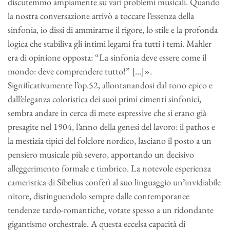
discutemmo ampiamente su vari problemi musicali. Quando
la nostra conversazione arrivò a toccare l’essenza della
sinfonia, io dissi di ammirarne il rigore, lo stile e la profonda
logica che stabiliva gli intimi legami fra tutti i temi. Mahler
era di opinione opposta: “La sinfonia deve essere come il
mondo: deve comprendere tutto!” […]».
Significativamente l’op.52, allontanandosi dal tono epico e
dall’eleganza coloristica dei suoi primi cimenti sinfonici,
sembra andare in cerca di mete espressive che si erano già
presagite nel 1904, l’anno della genesi del lavoro: il pathos e
la mestizia tipici del folclore nordico, lasciano il posto a un
pensiero musicale più severo, apportando un decisivo
alleggerimento formale e timbrico. La notevole esperienza
cameristica di Sibelius conferì al suo linguaggio un’invidiabile
nitore, distinguendolo sempre dalle contemporanee
tendenze tardo-romantiche, votate spesso a un ridondante
gigantismo orchestrale. A questa eccelsa capacità di