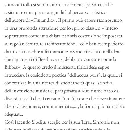
autocontrollo si sommano altri elementi personali, che
assicurano una piena originalità al percorso artistico
dell’autore di «Finlandia». Il primo può essere riconosciuto
in una profonda attrazione per lo spirito classico – inteso
soprattutto come una chiara e sobria costruzione impostata
su regolari strutture architettoniche – ed è ben esemplificato
da una sua celebre affermazione: «Sono cresciuto nell’idea
che i quartetti di Beethoven si debbano venerare come la
Bibbia». A questo credo il musicista finlandese seppe
intrecciare la cosiddetta poetica “dell’acqua pura”, la quale si
concretizza in una ricerca di spontaneità quasi istintiva
dell’invenzione musicale, paragonata a «un fiume nato da
diversi ruscelli che si cercano l’un l’altro» e che deve rimanere
libero di assumere, con immediatezza, la forma più naturale e
adeguata.
Così facendo Sibelius sceglie per la sua Terza Sinfonia non
solo una snellezza di ordine esteriore, sostituendo alla