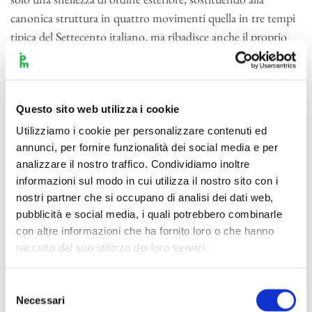
canonica struttura in quattro movimenti quella in tre tempi
tipica del Settecento italiano, ma ribadisce anche il proprio
distacco da ogni aggancio descrittivo. Tutto ciò è ben
espresso fin dall’esordio di una partitura dalla strumentazione
equilibrata e discreta, di gusto quasi miniaturistico, costruito
Questo sito web utilizza i cookie
con linearità sul modello della forma-sonata: a un tema
iniziale caratterizzato da una vivacità ritmica preannunciante
Utilizziamo i cookie per personalizzare contenuti ed
annunci, per fornire funzionalità dei social media e per
l’ottimistica energia che percorre l’intero lavoro, si
analizzare il nostro traffico. Condividiamo inoltre
contrappone una nuova idea musicale più malinconica e
informazioni sul modo in cui utilizza il nostro sito con i
cantabile. Il movimento seguente, idealmente ispirato alle
nostri partner che si occupano di analisi dei dati web,
eleganti movenze di una danza campestre, scorre lieve
pubblicità e social media, i quali potrebbero combinarle
nell’arabescare dei legni sul pizzicato degli archi e sulle note
con altre informazioni che ha fornito loro o che hanno
tenute dei corni, ma soprattutto nella delicata instabilità
raccolto dal suo utilizzo dei loro servizi.
ritmica generata dalla continua oscillazione fra il metro
ternario e quello binario. Una notevole originalità
Selezione
architettonica è invece rintracciabile nell’«Allegro»
Necessari
del