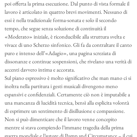
poi offerta la prima esecuzione. Dal punto di vista formale il
lavoro è articolato in quattro brevi movimenti. Nessuno di
essi è nella tradizionale forma-sonata e solo il secondo
tempo, che segue senza soluzione di continuità il
«Moderato» iniziale, è riconducibile alla struttura svelta e
vivace di uno Scherzo sinfonico. Gli fa da contraltare il canto
puro e intenso dell’«Adagio», una pagina screziata di
dissonanze e continue sospensioni, che rivelano una verità di
accenti davvero intima e accorata.
Sul piano espressivo è molto significativo che man mano ci si
inoltra nella partitura i gesti musicali divengono meno
espansivi e confidenziali. Certamente ciò non è imputabile a
una mancanza di lucidità tecnica, bensì alla esplicita volontà
di esprimere un sentimento di disillusione e compassione.
Non si può dimenticare che il lavoro venne concepito
mentre si stava compiendo l’immane tragedia della prima
guerra mondiale e l’autore di Pomp and Circumstance – il cui