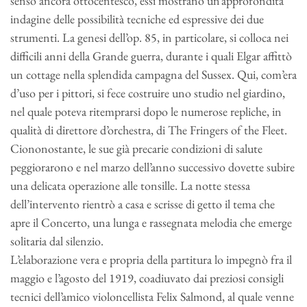
senso ancora ottocentesco, essi mostrano un’approfondita
indagine delle possibilità tecniche ed espressive dei due
strumenti. La genesi dell’op. 85, in particolare, si colloca nei
difficili anni della Grande guerra, durante i quali Elgar affittò
un cottage nella splendida campagna del Sussex. Qui, com’era
d’uso per i pittori, si fece costruire uno studio nel giardino,
nel quale poteva ritemprarsi dopo le numerose repliche, in
qualità di direttore d’orchestra, di The Fringers of the Fleet.
Ciononostante, le sue già precarie condizioni di salute
peggiorarono e nel marzo dell’anno successivo dovette subire
una delicata operazione alle tonsille. La notte stessa
dell’intervento rientrò a casa e scrisse di getto il tema che
apre il Concerto, una lunga e rassegnata melodia che emerge
solitaria dal silenzio.
L’elaborazione vera e propria della partitura lo impegnò fra il
maggio e l’agosto del 1919, coadiuvato dai preziosi consigli
tecnici dell’amico violoncellista Felix Salmond, al quale venne