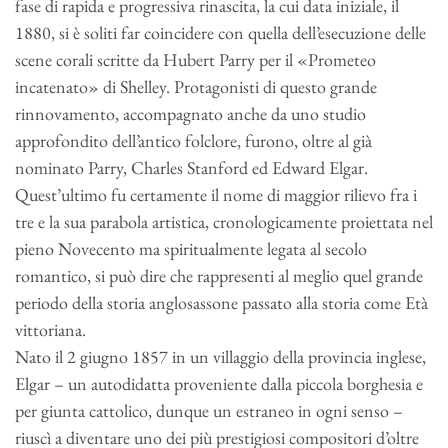
fase di rapida e progressiva rinascita, la cui data iniziale, il
1880, si è soliti far coincidere con quella dell’esecuzione delle
scene corali scritte da Hubert Parry per il «Prometeo
incatenato» di Shelley. Protagonisti di questo grande
rinnovamento, accompagnato anche da uno studio
approfondito dell’antico folclore, furono, oltre al già
nominato Parry, Charles Stanford ed Edward Elgar.
Quest’ultimo fu certamente il nome di maggior rilievo fra i
tre e la sua parabola artistica, cronologicamente proiettata nel
pieno Novecento ma spiritualmente legata al secolo
romantico, si può dire che rappresenti al meglio quel grande
periodo della storia anglosassone passato alla storia come Età
vittoriana.
Nato il 2 giugno 1857 in un villaggio della provincia inglese,
Elgar – un autodidatta proveniente dalla piccola borghesia e
per giunta cattolico, dunque un estraneo in ogni senso –
riuscì a diventare uno dei più prestigiosi compositori d’oltre