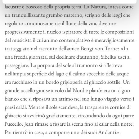
lacustre e boscoso della propria terra. La Natura, intesa come
un tranquillizzante grembo materno, scrigno delle leggi che
regolano armoniosamente il fluire della vita, divenne
progressivamente il nucleo ispiratore di tutte le composizioni
del musicista il cui animo contemplativo è meravigliosamente
tratteggiato nel racconto dell’amico Bengt von Torne: «In
una fredda giornata, sul declinare d’autunno, Sibelius uscì a
passeggiare. La porpora del sole al tramonto si rifletteva
nell’ampia superficie del lago e il calmo specchio delle acque
era racchiuso in un bordo grigioperla di ghiaccio sottile. Un
grande uccello giunse a volo dal Nord e planò: era un cigno
bianco che si riposava un attimo nel suo lungo viaggio verso i
paesi caldi. Mentre il sole scendeva, la trasparente cornice di
ghiaccio si avvicinò gradatamente, circondando da ogni parte
l’uccello. Jean rimase a fissare la scena fino al calar della notte.
Poi rientrò in casa, a comporre uno dei suoi Andanti».