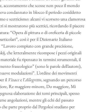
iale, accostamento che scosse non poco il mondo
aveva condannato in blocco il periodo cosiddetto
mo e scetticismo: alcuni vi scorsero una clamorosa
ri si mostrarono più scettici, ricordando il piacere
tura: “Opera di pittura o di oreficeria di piccole
rticolari”, così è per il Dizionario Italiano
un “Lavoro compiuto con grande precisione,
skij, che letteralmente ricompose i pezzi originali
ateriale fu ripensato in termini strumentali, il
ento fraseologico” (sono le parole dell’autore),
, nuove modulazioni”. L’ordine dei movimenti
er il
Vivace
e l’
Allegretto
, segnando un percorso
ggiore, Re maggiore-minore, Do maggiore, Mi
egnosa elaborazione dei temi principali, spesso
erse angolazioni, mentre gli echi del passato
he parte proprio dal Pergolesi studiato per