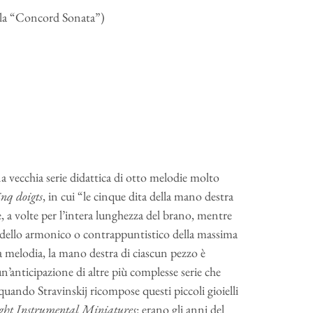
ella “Concord Sonata”)
 vecchia serie didattica di otto melodie molto
inq doigts
, in cui “le cinque dita della mano destra
, a volte per l’intera lunghezza del brano, mentre
dello armonico o contrappuntistico della massima
lla melodia, la mano destra di ciascun pezzo è
n’anticipazione di altre più complesse serie che
uando Stravinskij ricompose questi piccoli gioielli
ght Instrumental Miniatures
: erano gli anni del