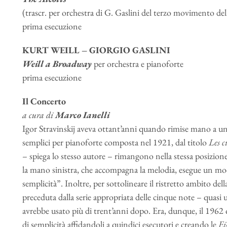
(trascr. per orchestra di G. Gaslini del terzo movimento d
prima esecuzione
KURT WEILL – GIORGIO GASLINI
Weill a Broadway
per orchestra e pianoforte
prima esecuzione
Il Concerto
a cura di
Marco Ianelli
Igor Stravinskij aveva ottant’anni quando rimise mano a una
semplici per pianoforte composta nel 1921, dal titolo
Les c
– spiega lo stesso autore – rimangono nella stessa posizione
la mano sinistra, che accompagna la melodia, esegue un mo
semplicità”. Inoltre, per sottolineare il ristretto ambito de
preceduta dalla serie appropriata delle cinque note – quasi u
avrebbe usato più di trent’anni dopo. Era, dunque, il 1962 q
di semplicità affidandoli a quindici esecutori e creando le
Ei