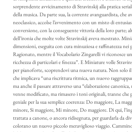
sorprendente avvicinamento di Stravinskij alla pratica ser
della musica. Da parte sua, la corrente avanguardista, che 
neoclassico, accolse l’avvenimento con un misto di entusias
conversione, con la conseguente vittoria della loro parte; alt
dell’ironia che molte volte Stravinskij aveva mostrato. Minia
dimensioni, eseguita con cura minuziosa e raffinatezza nei pa
Ragionato, mentre il Vocabolario Zingarelli vi riconosce 
ricchezza di particolari e finezza”. E Miniature volle Stravin
per pianoforte, scoprendovi una nuova natura. Non solo il m
che implicava “una riscrittura ritmica, un nuovo raggruppam
ma anche il passare attraverso una “elaborazione canonica
venne modificato, ma rimasero i toni originali, tranne che p
geniale per la sua semplice coerenza: Do maggiore, La ma
minore, Si maggiore, Mi minore, Do maggiore. Di qui, l’ing
trattata a canone, o ancora ridisegnata, per guardarla da div
colorano un nuovo piccolo meraviglioso viaggio. Cammino c