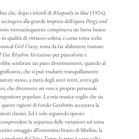
e che, dopo i trionfi di
Rhapsody in blue
(1924),
 accingeva alla grande impresa dell’opera
Porgy and
ershwin trentacinquenne componeva un breve brano
 in qualità di virtuoso solista; e come tema scelse
 musical
Girl Crazy
, tema da far abilmente tramare
I Got Rhythm Variations
per pianoforte e
trebbe sembrare un puro divertissement, quando al
ignificante, che si può tradurre tranquillamente
autore stesso, a metà degli anni venti, aveva già
ioni, che divennero un vero e proprio personale
mpositore popolare. La mia musica voglio che sia
 A queste ragioni di fondo Gershwin accostava la
tori classici. Ed è solo seguendo questo
comprendere la sequenza delle variazioni sul tema
 sentito omaggio all’omonimo brano di Sibelius; la
ni e profumi di China Town; la terza è a sua volta