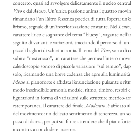
concerto, quasi ad avvolgere delicatamente il nucleo centrale 
Vivo
e dal
Mosso
. Un’unica passione anima i quattro movimen
rimandano l’un l’altro l’essenza poetica di tutta l’opera: un
lirismo, segnale di un’interiorizzazione costante. Nel
Lento
carattere lirico e sognante del tema “bluesy”, vagante nell’
seguito di varianti e variazioni, tracciando il percorso di
piccoli bagliori di schietta ironia. Il tema del
Vivo
, sorta di 
subito “misterioso”, un carattere che permea l’intero movi
caleidoscopio sonoro di piccole variazioni “sul tempo”, da
solo, ricamando una breve cadenza che apre alla luminosit
Mosso
al pianoforte è affidata l’enunciazione pulsante e ritm
modo inscindibile armonia modale, ritmo, timbro, respiri e a
figurazioni in forma di variazioni sulle strutture metrico-
estemporanea. Il carattere del finale,
Moderato
, è affidato 
del movimento: un delicato sentimento di tenerezza, un sotti
passo di danza, per poi sul finire attendere che il pianoforte
incontro, a concludere insieme.