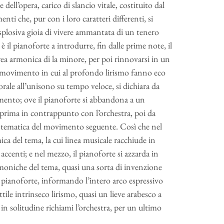
dell’opera, carico di slancio vitale, costituito dal
ti che, pur con i loro caratteri differenti, si
’esplosiva gioia di vivere ammantata di un tenero
, è il pianoforte a introdurre, fin dalle prime note, il
area armonica di la minore, per poi rinnovarsi in un
 un movimento in cui al profondo lirismo fanno eco
corale all’unisono su tempo veloce, si dichiara da
mento; ove il pianoforte si abbandona a un
pprima in contrappunto con l’orchestra, poi da
à tematica del movimento seguente. Così che nel
ica del tema, la cui linea musicale racchiude in
ccenti; e nel mezzo, il pianoforte si azzarda in
armoniche del tema, quasi una sorta di invenzione
al pianoforte, informando l’intero arco espressivo
le intrinseco lirismo, quasi un lieve arabesco a
 in solitudine richiami l’orchestra, per un ultimo