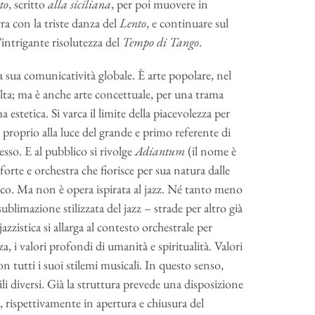
to
, scritto
alla siciliana
, per poi muovere in
rra con la triste danza del
Lento
, e continuare sul
l’intrigante risolutezza del
Tempo di Tango
.
 sua comunicatività globale. È arte popolare, nel
olta; ma è anche arte concettuale, per una trama
 estetica. Si varca il limite della piacevolezza per
 proprio alla luce del grande e primo referente di
esso. E al pubblico si rivolge
Adiantum
(il nome è
orte e orchestra che fiorisce per sua natura dalle
tico. Ma non è opera ispirata al jazz. Né tanto meno
blimazione stilizzata del jazz – strade per altro già
azzistica si allarga al contesto orchestrale per
a, i valori profondi di umanità e spiritualità. Valori
n tutti i suoi stilemi musicali. In questo senso,
tili diversi. Già la struttura prevede una disposizione
, rispettivamente in apertura e chiusura del