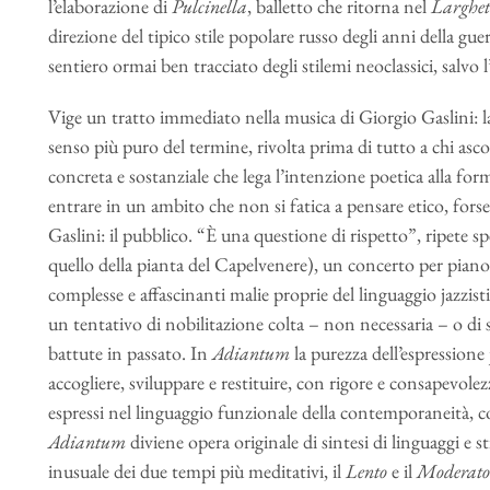
l’elaborazione di
Pulcinella
, balletto che ritorna nel
Larghet
direzione del tipico stile popolare russo degli anni della gue
sentiero ormai ben tracciato degli stilemi neoclassici, salvo 
Vige un tratto immediato nella musica di Giorgio Gaslini: la
senso più puro del termine, rivolta prima di tutto a chi asc
concreta e sostanziale che lega l’intenzione poetica alla forma
entrare in un ambito che non si fatica a pensare etico, forse
Gaslini: il pubblico. “È una questione di rispetto”, ripete sp
quello della pianta del Capelvenere), un concerto per pianof
complesse e affascinanti malie proprie del linguaggio jazzis
un tentativo di nobilitazione colta – non necessaria – o di su
battute in passato. In
Adiantum
la purezza dell’espressione j
accogliere, sviluppare e restituire, con rigore e consapevolezz
espressi nel linguaggio funzionale della contemporaneità, co
Adiantum
diviene opera originale di sintesi di linguaggi e s
inusuale dei due tempi più meditativi, il
Lento
e il
Moderato