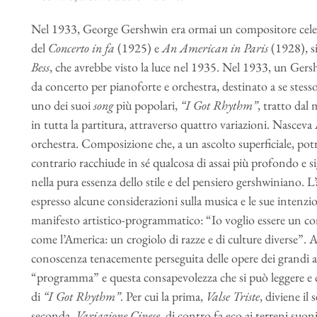
Nel 1933, George Gershwin era ormai un compositore celebr
del
Concerto in fa
(1925) e
An American in Paris
(1928), si
Bess
, che avrebbe visto la luce nel 1935. Nel 1933, un G
da concerto per pianoforte e orchestra, destinato a se stesso
uno dei suoi
song
più popolari,
“I Got Rhythm”
, tratto dal
in tutta la partitura, attraverso quattro variazioni. Nasceva
orchestra. Composizione che, a un ascolto superficiale, po
contrario racchiude in sé qualcosa di assai più profondo e s
nella pura essenza dello stile e del pensiero gershwiniano. L’
espresso alcune considerazioni sulla musica e le sue intenz
manifesto artistico-programmatico: “Io voglio essere un co
come l’America: un crogiolo di razze e di culture diverse”.
conoscenza tenacemente perseguita delle opere dei grandi au
“programma” e questa consapevolezza che si può leggere e 
di
“I Got Rhythm”
. Per cui la prima,
Valse Triste
, diviene il
seconda,
Variazione Cinese
, di contro fa eco ai terreni suo