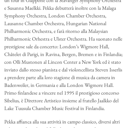
un tour in Giappone con la Stavanger Symphony Orchestra
e Susanna Maelkki. Pekka debutterà inoltre con la Malaga
Symphony Orchestra, London Chamber Orchestra,
Lausanne Chamber Orchestra, Hungarian National
Philharmonic Orchestra, e farà ritorno alla Malaysian
Philharmonic Orhestra e Ulster Orchestra. Ha suonato nelle
prestigiose sale da concerto: London’s Wigmore Hall,
Châtelet di Parigi, in Ravina, Bergen, Bremen e in Finlandia;
con Olli Mustonen al Lincon Center a New York ed è stato
inviato dallo stesso pianista e dal violoncellista Steven Isserlis
a prendere parte alla loro stagione di musica da camera in
Badenweiler, in Germania e alla London Wigmore Hall.
Primo finlandese a vincere nel 1995 il prestigioso concorso
Sibelius
,
è Direttore Artistico insieme al fratello Jaalkko del
Lake Tuusula Chamber Music Festival in Finlandia.
Pekka affianca alla sua attività in campo classico, diversi altri