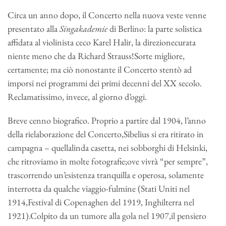
Circa un anno dopo, il Concerto nella nuova veste venne
presentato alla
Singakademie
di Berlino: la parte solistica
affidata al violinista ceco Karel Halir, la direzionecurata
niente meno che da Richard Strauss!Sorte migliore,
certamente; ma ciò nonostante il Concerto stentò ad
imporsi nei programmi dei primi decenni del XX secolo.
Reclamatissimo, invece, al giorno d’oggi.
Breve cenno biografico. Proprio a partire dal 1904, l’anno
della rielaborazione del Concerto,Sibelius si era ritirato in
campagna – quellalinda casetta, nei sobborghi di Helsinki,
che ritroviamo in molte fotografie;ove vivrà “per sempre”,
trascorrendo un’esistenza tranquilla e operosa, solamente
interrotta da qualche viaggio-fulmine (Stati Uniti nel
1914,Festival di Copenaghen del 1919, Inghilterra nel
1921).Colpito da un tumore alla gola nel 1907,il pensiero