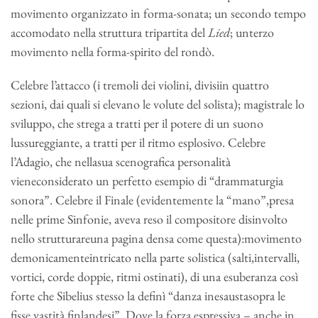
movimento organizzato in forma-sonata; un secondo tempo
accomodato nella struttura tripartita del
Lied
; unterzo
movimento nella forma-spirito del rondò.
Celebre l’attacco (i tremoli dei violini, divisiin quattro
sezioni, dai quali si elevano le volute del solista); magistrale lo
sviluppo, che strega a tratti per il potere di un suono
lussureggiante, a tratti per il ritmo esplosivo. Celebre
l’Adagio, che nellasua scenografica personalità
vieneconsiderato un perfetto esempio di “drammaturgia
sonora”. Celebre il Finale (evidentemente la “mano”,presa
nelle prime Sinfonie, aveva reso il compositore disinvolto
nello strutturareuna pagina densa come questa):movimento
demonicamenteintricato nella parte solistica (salti,intervalli,
vortici, corde doppie, ritmi ostinati), di una esuberanza così
forte che Sibelius stesso la definì “danza inesaustasopra le
fisse vastità finlandesi”. Dove la forza espressiva – anche in