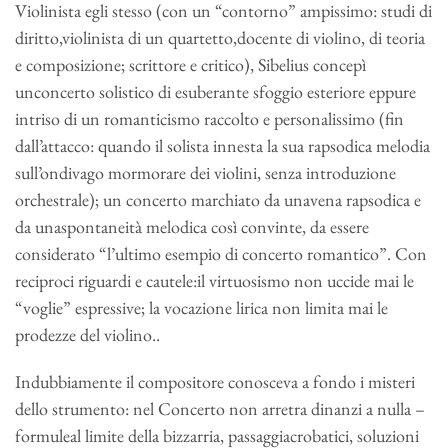
Violinista egli stesso (con un “contorno” ampissimo: studi di
diritto,violinista di un quartetto,docente di violino, di teoria
e composizione; scrittore e critico), Sibelius concepì
unconcerto solistico di esuberante sfoggio esteriore eppure
intriso di un romanticismo raccolto e personalissimo (fin
dall’attacco: quando il solista innesta la sua rapsodica melodia
sull’ondivago mormorare dei violini, senza introduzione
orchestrale); un concerto marchiato da unavena rapsodica e
da unaspontaneità melodica così convinte, da essere
considerato “l’ultimo esempio di concerto romantico”. Con
reciproci riguardi e cautele:il virtuosismo non uccide mai le
“voglie” espressive; la vocazione lirica non limita mai le
prodezze del violino..
Indubbiamente il compositore conosceva a fondo i misteri
dello strumento: nel Concerto non arretra dinanzi a nulla –
formuleal limite della bizzarria, passaggiacrobatici, soluzioni