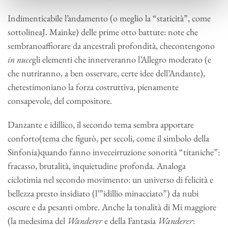
Indimenticabile l’andamento (o meglio la “staticità”, come
sottolineaJ. Mainke) delle prime otto battute: note che
sembranoaffiorare da ancestrali profondità, checontengono
in nuce
gli elementi che innerveranno l’Allegro moderato (e
che nutriranno, a ben osservare, certe idee dell’Andante),
chetestimoniano la forza costruttiva, pienamente
consapevole, del compositore.
Danzante e idillico, il secondo tema sembra apportare
conforto(tema che figurò, per secoli, come il simbolo della
Sinfonia)quando fanno inveceirruzione sonorità “titaniche”:
fracasso, brutalità, inquietudine profonda. Analoga
ciclotimia nel secondo movimento: un universo di felicità e
bellezza presto insidiato (l’”idillio minacciato”) da nubi
oscure e da pesanti ombre. Anche la tonalità di Mi maggiore
(la medesima del
Wanderer
e della Fantasia
Wanderer
: