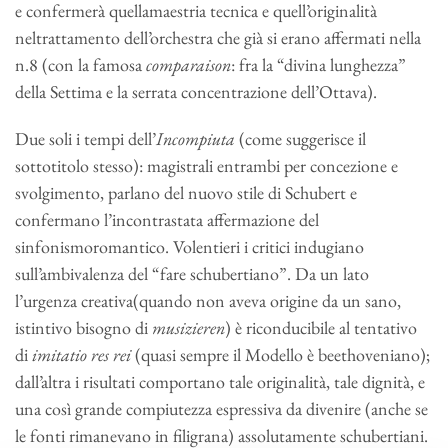
e confermerà quellamaestria tecnica e quell’originalità
neltrattamento dell’orchestra che già si erano affermati nella
n.8 (con la famosa
comparaison
: fra la “divina lunghezza”
della Settima e la serrata concentrazione dell’Ottava).
Due soli i tempi dell’
Incompiuta
(come suggerisce il
sottotitolo stesso): magistrali entrambi per concezione e
svolgimento, parlano del nuovo stile di Schubert e
confermano l’incontrastata affermazione del
sinfonismoromantico. Volentieri i critici indugiano
sull’ambivalenza del “fare schubertiano”. Da un lato
l’urgenza creativa(quando non aveva origine da un sano,
istintivo bisogno di
musizieren
) è riconducibile al tentativo
di
imitatio res rei
(quasi sempre il Modello è beethoveniano);
dall’altra i risultati comportano tale originalità, tale dignità, e
una così grande compiutezza espressiva da divenire (anche se
le fonti rimanevano in filigrana) assolutamente schubertiani.