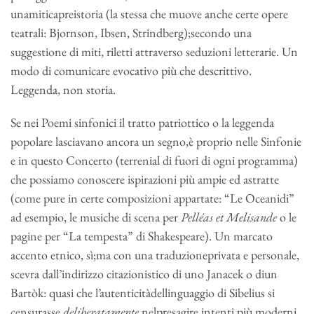
unamiticapreistoria (la stessa che muove anche certe opere
teatrali: Bjornson, Ibsen, Strindberg);secondo una
suggestione di miti, riletti attraverso seduzioni letterarie. Un
modo di comunicare evocativo più che descrittivo.
Leggenda, non storia.
Se nei Poemi sinfonici il tratto patriottico o la leggenda
popolare lasciavano ancora un segno,è proprio nelle Sinfonie
e in questo Concerto (terrenial di fuori di ogni programma)
che possiamo conoscere ispirazioni più ampie ed astratte
(come pure in certe composizioni appartate: “Le Oceanidi”
ad esempio, le musiche di scena per
Pelléas et Melisande
o le
pagine per “La tempesta” di Shakespeare). Un marcato
accento etnico, sì;ma con una traduzioneprivata e personale,
scevra dall’indirizzo citazionistico di uno Janacek o diun
Bartòk: quasi che l’autenticitàdellinguaggio di Sibelius si
censurasse
deliberatamente
nelpresagire intenti più moderni.