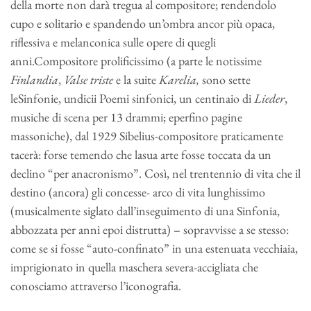
della morte non darà tregua al compositore; rendendolo
cupo e solitario e spandendo un’ombra ancor più opaca,
riflessiva e melanconica sulle opere di quegli
anni.Compositore prolificissimo (a parte le notissime
Finlandia
,
Valse triste
e la suite
Karelia,
sono sette
leSinfonie, undicii Poemi sinfonici, un centinaio di
Lieder
,
musiche di scena per 13 drammi; eperfino pagine
massoniche), dal 1929 Sibelius-compositore praticamente
tacerà: forse temendo che lasua arte fosse toccata da un
declino “per anacronismo”. Così, nel trentennio di vita che il
destino (ancora) gli concesse- arco di vita lunghissimo
(musicalmente siglato dall’inseguimento di una Sinfonia,
abbozzata per anni epoi distrutta) – sopravvisse a se stesso:
come se si fosse “auto-confinato” in una estenuata vecchiaia,
imprigionato in quella maschera severa-accigliata che
conosciamo attraverso l’iconografia.