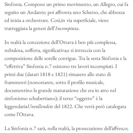
Sinfonia. Compone un primo movimento, un Allegro, cui fa
seguito un Andante; poi affronta uno Scherzo, che abbozza
ed inizia a orchestrare. Così,in via superficiale, viene
tratteggiata la genesi dell’
Incompiuta
.
In realtà la concezione dell’Ottava è ben più complessa,
nebulosa, sofferta, significativa;e si intreccia con la
composizione delle sorelle contigue. Tra la sesta Sinfonia e la
“effettiva” Sinfonia n.7 esistono tre lavori incompiuti. I
primi due (datati 1818 e 1821) rimasero allo stato di
frammenti (nonostante, sotto il profilo musicale,
documentino la grande maturazione che era in atto nel
sinfonismo schubertiano); il terzo “oggetto” è la
leggendaria
Unvollendete
del 1822. Che verrà però catalogata
come l’Ottava.
La Sinfonia n.7 sarà, nella realtà, la prosecuzione dell’affresco;