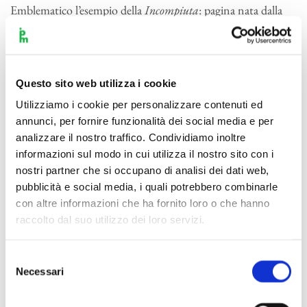
Emblematico l’esempio della
Incompiuta
: pagina nata dalla
volontà di rievocare i grandi gesti eroici (interiori) delle
sinfonie beethoveniane (soprattutto le Sinfonie del periodo
centrale: della Quinta in particolare), pagina che incenerisce
ogni possibile riferimento stilistico ed emotivo.
Questo sito web utilizza i cookie
Utilizziamo i cookie per personalizzare contenuti ed
Ve è perfino che esalta tale concetto; e legge, nella decisione
annunci, per fornire funzionalità dei social media e per
di non portare a compimento la Sinfonia – malgrado i
analizzare il nostro traffico. Condividiamo inoltre
sofferti tentativi di dar vita a un terzo movimento, e poiun
informazioni sul modo in cui utilizza il nostro sito con i
quarto -, il riconoscimento di un’“intrinseca debolezza
nostri partner che si occupano di analisi dei dati web,
pubblicità e social media, i quali potrebbero combinarle
nell’avvicinarsi al modello”. Nella realtà i due momenti
con altre informazioni che ha fornito loro o che hanno
dell’
Incompiuta
sono talmente ricchi di carica comunicativa,
raccolto dal suo utilizzo dei loro servizi.
di emozione, didoloroso ripiegamento, che non sarebbe stato
umanamente possibile aggiungere nulla: tutti i critici
Selezione
concordi nel riconoscere che la “pagina non trova confronti
Necessari
del
in nessun’altra pagina sinfonica”. Affiora a tratti la “potenza
consenso
dinamica” del Beethoven eroico ma l’
Incompiuta
, anche nelle